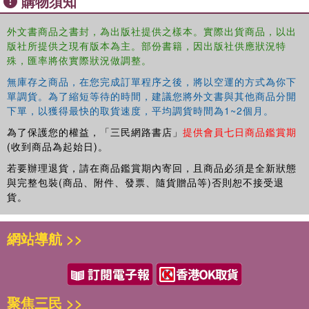
購物須知
multitude of resources. After reading this book, educators
will view educating African American students as
外文書商品之書封，為出版社提供之樣本。實際出貨商品，以出
exhilarating and rewarding and Black students will flourish.
版社所提供之現有版本為主。部份書籍，因出版社供應狀況特
殊，匯率將依實際狀況做調整。
無庫存之商品，在您完成訂單程序之後，將以空運的方式為你下
單調貨。為了縮短等待的時間，建議您將外文書與其他商品分開
下單，以獲得最快的取貨速度，平均調貨時間為1~2個月。
為了保護您的權益，「三民網路書店」
提供會員七日商品鑑賞期
(收到商品為起始日)。
若要辦理退貨，請在商品鑑賞期內寄回，且商品必須是全新狀態
與完整包裝(商品、附件、發票、隨貨贈品等)否則恕不接受退
貨。
網站導航 >>
聚焦三民 >>