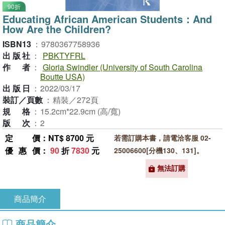
90折
Educating African American Students：And
How Are the Children?
ISBN13
：
9780367758936
出版社
：
PBKTYFRL
作者
：
Gloria Swindler (University of South Carolina
Boutte USA)
出版日
：
2022/03/17
裝訂／頁數
：
精裝／272頁
規格
：
15.2cm*22.9cm (高/寬)
版次
：
2
定價
：NT$ 8700 元
若需訂購本書，請電洽客服 02-
優惠價
：
90
折
7830
元
25006600[分機130、131]。
無法訂購
商品簡介
商品簡介