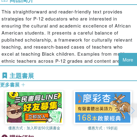
This straightforward and reader-friendly text provides
strategies for P-12 educators who are interested in
ensuring the cultural and academic excellence of African
American students. It presents a careful balance of
published scholarship, a framework for culturally relevant
teaching, and research-based cases of teachers who
excel at teaching Black children. Examples from multi-
More
ethnic teachers across P-12 grades and content areas
(e.g., ELA, science, mathematics, social studies, arts) are
主題書展
presented so that others can extrapolate in their
respective educational settings.
更多書展
This book explains Black culture, anti-Black racism,
African Diaspora Literacy, African American Language,
and pro-Black and actionable steps that educators can
adopt and implement. Examples of culturally relevant
family and community involvement are provided.
優惠方式：
加入即送50元購書金
優惠方式：
19折起
As with the previous edition, readers will appreciate a