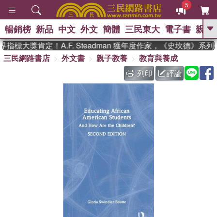
5
暢銷榜
新品
中文
外文
簡體
三民東大
電子書
親子
GO
指標大獎肯定！A.F. Steadman 獲年度作家，《史坎德》系
三民網路書店
外文書
親子教養
教育與養成
、
熱搜：
東野圭吾
高希均教授回憶錄
、
、
、
The Odyssey
父親節
如果歷
列印
評論
、
、
史是一群喵
暑期推薦
國際布克
、
、
獎 臺灣漫遊錄
方念華
台灣的李
、
、
登輝時代
數學女孩：黎曼猜想
偉大的迷走神經