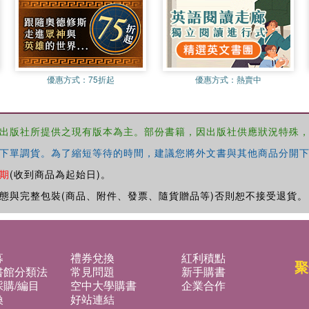
優惠方式：
75折起
優惠方式：
熱賣中
出版社所提供之現有版本為主。部份書籍，因出版社供應狀況特殊
下單調貨。為了縮短等待的時間，建議您將外文書與其他商品分開下
期
(收到商品為起始日)。
態與完整包裝(商品、附件、發票、隨貨贈品等)否則恕不接受退貨。
募
禮券兌換
紅利積點
聚
書館分類法
常見問題
新手購書
購/編目
空中大學購書
企業合作
換
好站連結