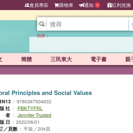
會員專區
購物車
通知
紅利兌換
5
熱搜：
文
簡體
三民東大
電子書
親
ral Principles and Social Values
BN13
：
9780367504632
版社
：
PBKTYFRL
作者
：
Jennifer Trusted
版日
：
2022/06/01
訂／頁數
：
平裝／204頁