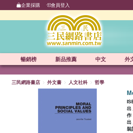
企業採購
會員登入
暢銷榜
新品
推薦
中文
外
三民網路書店
外文書
人文社科
哲學
Mo
IS
出
出
裝