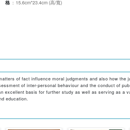
規格
：
15.6cm*23.4cm (高/寬)
matters of fact influence moral judgments and also how the 
ssessment of inter-personal behaviour and the conduct of publi
an excellent basis for further study as well as serving as a
and education.