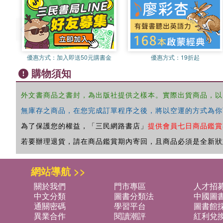
優惠方式：
加入即送50元購書金
優惠方式：
19折起
購物須知
外文書商品之書封，為出版社提供之樣本。實際出貨商品，以
無庫存之商品，在您完成訂單程序之後，將以空運的方式為你
為了保護您的權益，「三民網路書店」
提供會員七日商品鑑賞
若要辦理退貨，請在商品鑑賞期內寄回，且商品必須是全新狀
網站導航 >>
關於我們
門市專區
人才招
中文分類
圖書分類法
中國圖
通關密碼
學習平台
圖書館採
異業合作
閱讀潮評
紅利兌