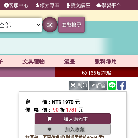
客服中心
領券專區
藝文講座
學習平台
進階搜尋
GO
子
文具選物
漫畫
教科考用
165反詐騙
列印
評論
定價
：NT$ 1979 元
優惠價
：
90
折
1781
元
加入購物車
加入收藏
無庫存，下單後進貨(到貨天數約45-60天)