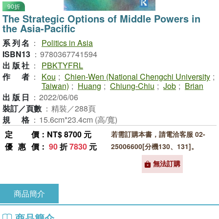
90折
The Strategic Options of Middle Powers in
the Asia-Pacific
系列名
：
Politics in Asia
ISBN13
：
9780367741594
出版社
：
PBKTYFRL
作者
：
Kou
;
Chien-Wen (National Chengchi University
;
Taiwan)
;
Huang
;
Chiung-Chiu
;
Job
;
Brian
出版日
：
2022/06/06
裝訂／頁數
：
精裝／288頁
規格
：
15.6cm*23.4cm (高/寬)
定價
：NT$ 8700 元
若需訂購本書，請電洽客服 02-
優惠價
：
90
折
7830
元
25006600[分機130、131]。
無法訂購
商品簡介
商品簡介