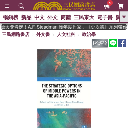
5
暢銷榜
新品
中文
外文
簡體
三民東大
電子書
親子
GO
大獎肯定！A.F. Steadman 獲年度作家，《史坎德》系列帶
三民網路書店
外文書
人文社科
政治學
、
熱搜：
東野圭吾
高希均教授回憶錄
、
、
、
The Odyssey
父親節
如果歷
評論
、
、
史是一群喵
暑期推薦
國際布克
、
、
獎 臺灣漫遊錄
方念華
台灣的李
、
、
登輝時代
數學女孩：黎曼猜想
偉大的迷走神經