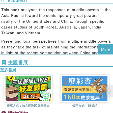
This book analyses the responses of middle powers in the
Asia-Pacific toward the contemporary great powers'
rivalry of the United States and China, through specific
cases studies of South Korea, Australia, Japan, India,
Taiwan, and Vietnam.
Presenting local perspectives from multiple middle powers
as they face the task of maintaining the international order
More
in light of the recent competition between China and the
United States, it further develops theories of foreign policy
主題書展
analyses, forming a systematic framework through
更多書展
initiating crucial concepts, including reluctant hedging,
economic statecraft, and strategic position-taking. The
contributions also provide an in-depth examination of the
contemporary geo-politics of the region, including the
impact of both the Trump and Biden administrations,
Beijing's “Wolf Warrior” diplomacy, cross-strait relations
with Taiwan, and the influences of Japan, Vietnam,
優惠方式：
加入即送50元購書金
優惠方式：
19折起
Australia and South Korea, revealing that regional middle