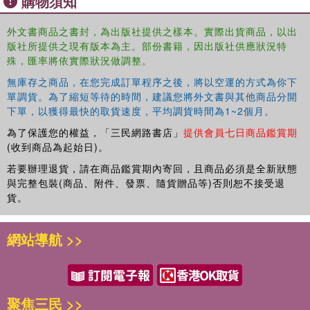
購物須知
powers do indeed exert influence on the direction of
regional cooperation in the Asia-Pacific.
外文書商品之書封，為出版社提供之樣本。實際出貨商品，以出
版社所提供之現有版本為主。部份書籍，因出版社供應狀況特
Providing comprehensive studies of many regional powers
殊，匯率將依實際狀況做調整。
in the Asia-Pacific, this will be a valuable resource for
scholars and students of International Politics, Asian
無庫存之商品，在您完成訂單程序之後，將以空運的方式為你下
Politics, Asian Studies as well as policy makers on Asia-
單調貨。為了縮短等待的時間，建議您將外文書與其他商品分開
下單，以獲得最快的取貨速度，平均調貨時間為1~2個月。
Pacific relations.
為了保護您的權益，「三民網路書店」
提供會員七日商品鑑賞期
(收到商品為起始日)。
若要辦理退貨，請在商品鑑賞期內寄回，且商品必須是全新狀態
與完整包裝(商品、附件、發票、隨貨贈品等)否則恕不接受退
貨。
網站導航 >>
聚焦三民 >>