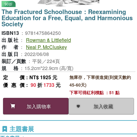
90折
The Fractured Schoolhouse：Reexamining
Education for a Free, Equal, and Harmonious
Society
ISBN13
：
9781475864250
出版社
：
Rowman & Littlefield
作者
：
Neal P. McCluskey
出版日
：
2022/06/08
裝訂／頁數
：
平裝／224頁
規格
：
15.2cm*22.9cm (高/寬)
定價
：NT$ 1925 元
無庫存，下單後進貨(到貨天數約
優惠價
：
90
折
1733
元
45-60天)
下單可得紅利積點 ：51 點
加入收藏
加入購物車
主題書展