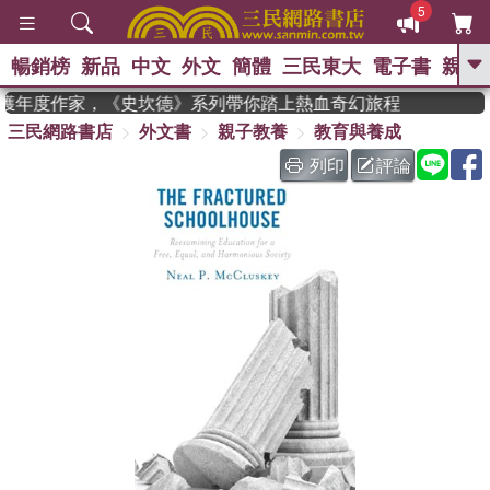
5
暢銷榜
新品
中文
外文
簡體
三民東大
電子書
親子
GO
man 獲年度作家，《史坎德》系列帶你踏上熱血奇幻旅程
三民網路書店
外文書
親子教養
教育與養成
、
熱搜：
東野圭吾
高希均教授回憶錄
、
、
、
The Odyssey
父親節
如果歷
列印
評論
、
、
史是一群喵
暑期推薦
國際布克
、
、
獎 臺灣漫遊錄
方念華
台灣的李
、
、
登輝時代
數學女孩：黎曼猜想
偉大的迷走神經