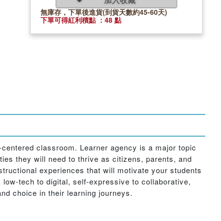
無庫存，下單後進貨(到貨天數約45-60天)
下單可得紅利積點 ：48 點
t-centered classroom. Learner agency is a major topic
ies they will need to thrive as citizens, parents, and
structional experiences that will motivate your students
 low-tech to digital, self-expressive to collaborative,
and choice in their learning journeys.