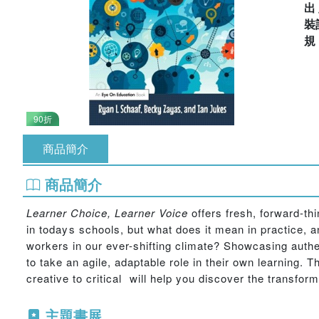
出
裝
90折
商品簡介
商品簡介
Learner Choice, Learner Voice
offers fresh, forward-th
in todays schools, but what does it mean in practice, a
workers in our ever-shifting climate? Showcasing authent
to take an agile, adaptable role in their own learning. T
creative to critical  will help you discover the transfo
主題書展