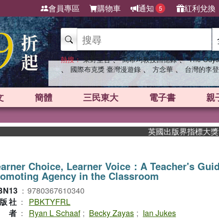
會員專區
購物車
通知
紅利兌換
5
、
、
熱搜：
東野圭吾
高希均教授回憶錄
The Odys
、
、
、
國際布克獎 臺灣漫遊錄
方念華
台灣的李登
文
簡體
三民東大
電子書
親
英國出版界指標大獎肯定！A
arner Choice, Learner Voice：A Teacher's Guid
omoting Agency in the Classroom
BN13
：
9780367610340
版社
：
PBKTYFRL
作者
：
Ryan L Schaaf
;
Becky Zayas
;
Ian Jukes