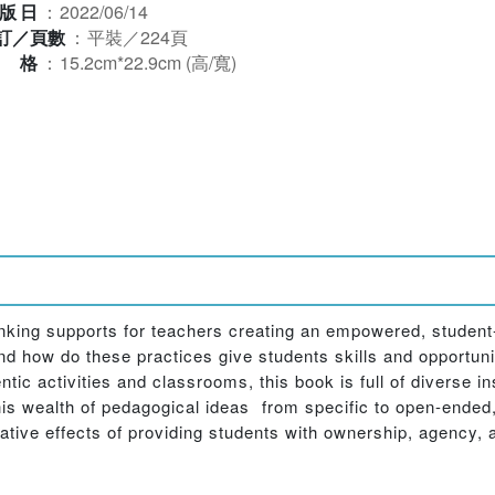
版日
：
2022/06/14
訂／頁數
：
平裝／224頁
規格
：
15.2cm*22.9cm (高/寬)
inking supports for teachers creating an empowered, studen
nd how do these practices give students skills and opportunit
ic activities and classrooms, this book is full of diverse in
his wealth of pedagogical ideas  from specific to open-ended,
rmative effects of providing students with ownership, agency, 