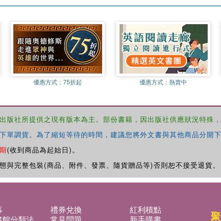
優惠方式：
75折起
優惠方式：
熱賣中
出版社所提供之現有版本為主。部份書籍，因出版社供應狀況特殊
下單調貨。為了縮短等待的時間，建議您將外文書與其他商品分開下
期
(收到商品為起始日)。
態與完整包裝(商品、附件、發票、隨貨贈品等)否則恕不接受退貨。
募
禮券兌換
紅利積點
聚
書館分類法
常見問題
新手購書