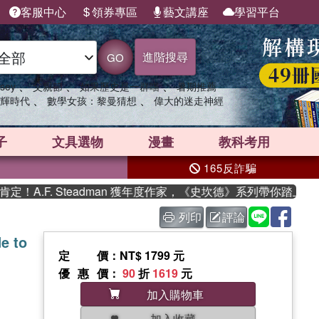
客服中心
領券專區
藝文講座
學習平台
進階搜尋
GO
、
、
、
sey
父親節
如果歷史是一群喵
暑期推薦
、
、
輝時代
數學女孩：黎曼猜想
偉大的迷走神經
子
文具選物
漫畫
教科考用
165反詐騙
.F. Steadman 獲年度作家，《史坎德》系列帶你踏上熱血奇
列印
評論
e to
定價
：NT$ 1799 元
優惠價
：
90
折
1619
元
加入購物車
加入收藏