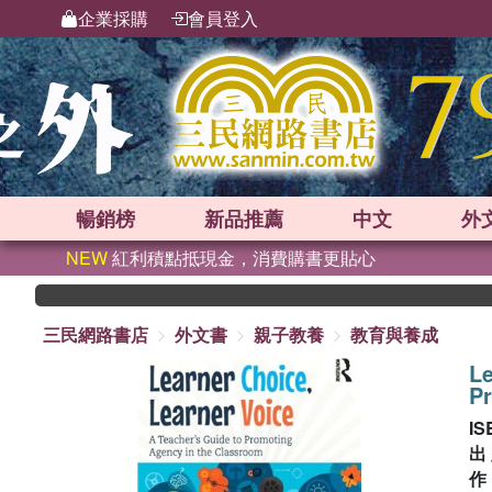
企業採購
會員登入
暢銷榜
新品
推薦
中文
外
NEW
紅利積點抵現金，消費購書更貼心
三民網路書店
外文書
親子教養
教育與養成
Le
Pr
IS
出