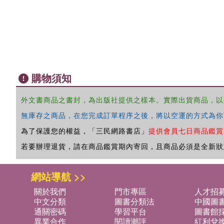
購物須知
外文書商品之書封，為出版社提供之樣本。實際出貨商品，以
無庫存之商品，在您完成訂單程序之後，將以空運的方式為你
為了保護您的權益，「三民網路書店」
提供會員七日商品鑑賞
若要辦理退貨，請在商品鑑賞期內寄回，且商品必須是全新狀
網站導航 >>
關於我們
門市專區
人才招
中文分類
圖書分類法
中國圖
通關密碼
學習平台
圖書館採
異業合作
閱讀潮評
紅利兌