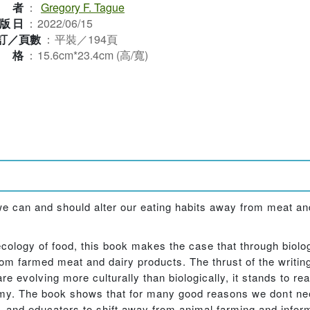
作者
：
Gregory F. Tague
版日
：
2022/06/15
訂／頁數
：
平裝／194頁
規格
：
15.6cm*23.4cm (高/寬)
e can and should alter our eating habits away from meat an
ecology of food, this book makes the case that through biolog
from farmed meat and dairy products. The thrust of the writi
 evolving more culturally than biologically, it stands to re
y. The book shows that for many good reasons we dont nee
s, and educators to shift away from animal farming and infor