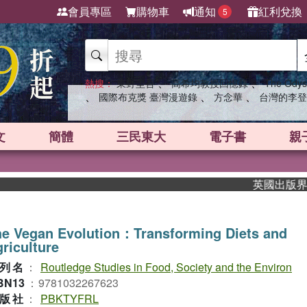
會員專區
購物車
通知
紅利兌換
5
、
、
熱搜：
東野圭吾
高希均教授回憶錄
The Odys
、
、
、
國際布克獎 臺灣漫遊錄
方念華
台灣的李登
文
簡體
三民東大
電子書
親
英國出版界指標
e Vegan Evolution：Transforming Diets and
riculture
列名
：
Routledge Studies in Food, Society and the Environ
BN13
：
9781032267623
版社
：
PBKTYFRL