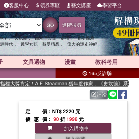
客服中心
領券專區
藝文講座
學習平台
進階搜尋
GO
、
、
、
sey
父親節
如果歷史是一群喵
暑期推薦
、
、
輝時代
數學女孩：黎曼猜想
偉大的迷走神經
子
文具選物
漫畫
教科考用
165反詐騙
大獎肯定！A.F. Steadman 獲年度作家，《史坎德》系列帶
評論
定價
：NT$ 2220 元
優惠價
：
90
折
1998
元
加入購物車
加入收藏