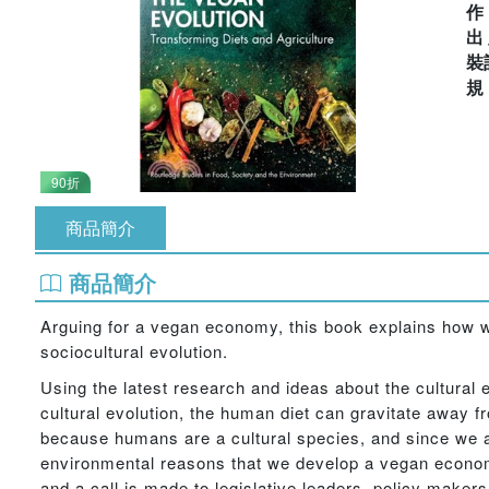
出
裝
90折
商品簡介
商品簡介
Arguing for a vegan economy, this book explains how w
sociocultural evolution.
Using the latest research and ideas about the cultural 
cultural evolution, the human diet can gravitate away 
because humans are a cultural species, and since we are
environmental reasons that we develop a vegan econom
and a call is made to legislative leaders, policy maker