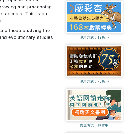
f growing and processing
e, animals. This is an
n.
 and those studying the
 and evolutionary studies.
優惠方式：
19折起
優惠方式：
75折起
優惠方式：
熱賣中