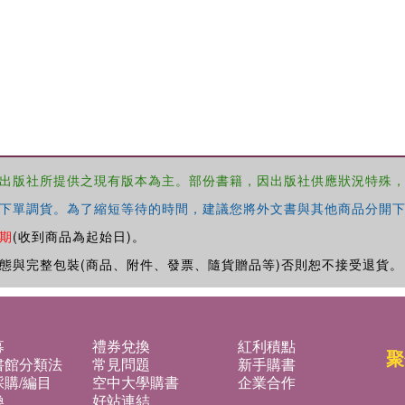
出版社所提供之現有版本為主。部份書籍，因出版社供應狀況特殊
下單調貨。為了縮短等待的時間，建議您將外文書與其他商品分開下
期
(收到商品為起始日)。
態與完整包裝(商品、附件、發票、隨貨贈品等)否則恕不接受退貨。
募
禮券兌換
紅利積點
聚
書館分類法
常見問題
新手購書
購/編目
空中大學購書
企業合作
換
好站連結