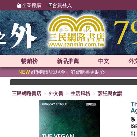
企業採購
會員登入
暢銷榜
新品
推薦
中文
外
NEW
紅利積點抵現金，消費購書更貼心
三民網路書店
外文書
生活風格
烹飪與食譜
Th
Ag
系
IS
出