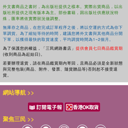
外文書商品之書封，為出版社提供之樣本。實際出貨商品，以出
版社所提供之現有版本為主。部份書籍，因出版社供應狀況特
殊，匯率將依實際狀況做調整。
無庫存之商品，在您完成訂單程序之後，將以空運的方式為你下
單調貨。為了縮短等待的時間，建議您將外文書與其他商品分開
下單，以獲得最快的取貨速度，平均調貨時間為1~2個月。
為了保護您的權益，「三民網路書店」
提供會員七日商品鑑賞期
(收到商品為起始日)。
若要辦理退貨，請在商品鑑賞期內寄回，且商品必須是全新狀態
與完整包裝(商品、附件、發票、隨貨贈品等)否則恕不接受退
貨。
網站導航 >>
聚焦三民 >>