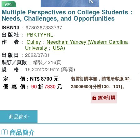
90折
Multiple Perspectives on College Students：
Needs, Challenges, and Opportunities
ISBN13
：
9780367333737
出版社
：
PBKTYFRL
作者
：
Gulley
;
Needham Yancey (Western Carolina
University
;
USA)
出版日
：
2022/07/01
裝訂／頁數
：
精裝／216頁
規格
：
15.2cm*22.9cm (高/寬)
定價
：NT$ 8700 元
若需訂購本書，請電洽客服 02-
優惠價
：
90
折
7830
元
25006600[分機130、131]。
無法訂購
商品簡介
商品簡介