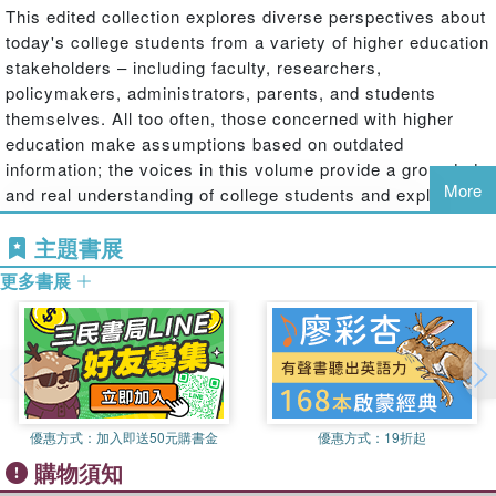
This edited collection explores diverse perspectives about
today's college students from a variety of higher education
stakeholders – including faculty, researchers,
policymakers, administrators, parents, and students
themselves. All too often, those concerned with higher
education make assumptions based on outdated
information; the voices in this volume provide a grounded
More
and real understanding of college students and explore
how we might better support them in our colleges and
主題書展
universities. Each section includes a series of essays,
with a culminating chapter written by scholars who
更多書展
analyze, contextualize, and ground these perspectives in
theory.
Multiple Perspectives on College Students
brings
current data and experience to light in a way that helps
readers understand the needs and opportunities for
supporting all college students for success.
優惠方式：
加入即送50元購書金
優惠方式：
19折起
購物須知