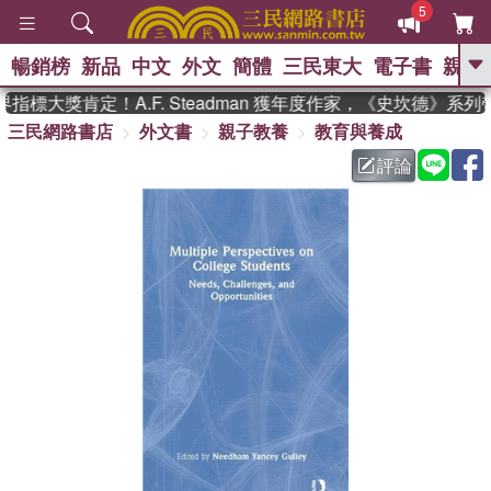
5
暢銷榜
新品
中文
外文
簡體
三民東大
電子書
親子
GO
標大獎肯定！A.F. Steadman 獲年度作家，《史坎德》系
三民網路書店
外文書
親子教養
教育與養成
、
熱搜：
東野圭吾
高希均教授回憶錄
、
、
、
The Odyssey
父親節
如果歷
評論
、
、
史是一群喵
暑期推薦
國際布克
、
、
獎 臺灣漫遊錄
方念華
台灣的李
、
、
登輝時代
數學女孩：黎曼猜想
偉大的迷走神經