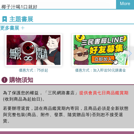
More
在《跳浪》一開始，詩人的生命基調是「歡快的旋律後有隱隱
完整的世界
椰子汁喝1口就好
的悲哀」（〈東勢組曲〉）。像是一種同學少年情懷，但凡暢
語言和人生
留給爸爸喝
主題書展
聚談笑的歡樂太滿，溢出名為他的這個杯子，總會觸動心弦愁
幸福
只有小黃瓜壽司
緒，有一股衝動直想要跑出門外，跑到天黑無人的草地上放聲
Misty
更多書展
整盤吃完
大哭。書中首輯以父親觀點寫陪四歲幼子成長，每被童言童語
世界的祕密
鮭魚留給今天認識的姊姊
逗樂，窺見孩童神秘龐大的心靈宇宙、新鮮思維，得以觀察、
吻與音樂
參與童年。詩中父子遊戲笑鬧的歡樂，總襯以「終有盡頭」的
浮雲
然後把這些全部留給雪隧的夢
哀傷鑲邊，由自己的快樂想到自己四歲時是否曾讓爸爸這麼快
幸福的人不會想到幸福
醒來後問
樂，由對摯愛藝術家的傷逝想到自己終有一天也會離開，由孩
校園小說
什麼時候再去海邊
子學會騎腳踏車的紀念性日子想到孩子也會離開父母。在歡笑
晚星之歌
撿剩下的貝殼？
優惠方式：
75折起
優惠方式：
加入即送50元購書金
中回神，因為太幸福而害怕失去，寫法像是在半凝固的蛋黃上
充氣之夢
購物須知
灑鹽，使煎蛋原有的甜蜜更美味；思路卻是在傷口上灑鹽，喚
姊姊也留了一個問題給我：
? la quatri?me derri?re
醒一個原先不知道的傷口，將傷口轉換成被幸福安慰的理由。
詩是什麼？
弧形頌
為了保護您的權益，「三民網路書店」
提供會員七日商品鑑賞期
世界沒有崩壞
想來令人戰慄。世上有悲哀無法觸及的悲哀，它藏在無敵的鎧
那些無法回答的問題
(收到商品為起始日)。
擁抱
甲下，只有歡樂能夠彈奏那根弦。歡樂的滲透是可畏的。
只能留給詩去回答
若要辦理退貨，請在商品鑑賞期內寄回，且商品必須是全新狀態
巴塞隆納之歌
2021.7.13
詩中寫下少年的成熟：父親自願犧牲原有的生活方式，樂於被
與完整包裝(商品、附件、發票、隨貨贈品等)否則恕不接受退
Je peux m'asseoir?
改變、付出，因為孩子給他極大的快樂。通過孩童的眼睛觀
兒童天地
貨。
鹽的告別
看，世界充滿驚奇，變化萬千，「看見雜耍藝人把玻璃杯幾口
圖文不符
我和你媽都太累了，不想收拾
咬碎 吃下 目瞪口呆」，「孩子看到陽光穿過透明茶几 地板