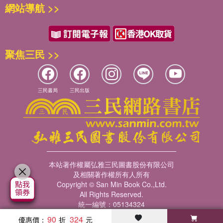
Ways of Seeing
反正明晚你就要從阿嬤家回來
網站導航 >>
上的波光粼粼 又目瞪口呆了」。成年人窮盡資源追求海膽白子
戴耳機的女孩
於是這個家就像你在時一樣
黑松露黑鮪魚刺身，富豪一擲千金乘火箭上太空，也就為買一
城市之秋
桌上有殘餘的零食
個目瞪口呆。然而孩子腳前展開的一切都可以讓他口瞪口呆，
康定路
沙發上有汽車、畫本和遙控器
更是奢侈至極。
惠安公園
野餐墊上有滿滿的樂高
聚焦三民 >>
東勢組曲
驚奇是精神富裕，成年是千金散盡。做父親待在孩子身邊，是
還有像會自動增生的黏土叢林
無聲俳
千金散盡還復來，由儉入奢，心驚膽戰。害怕失去幸福，就是
但我還惦記著
學習適應幸福的恆在，離開攀附泳池邊緣，游進深水區。給幸
今天你在班上講故事時
三民書局
三民出版
福勾起而寫下的每一筆悲哀，都在告別那樣的悲哀，望著它隨
會不會（一定會）還是太急
〔平生魂〕
風而去。佛洛姆《愛的藝術》比喻母親對孩子的起居照顧是
講到狐狸跳進池塘時
安娜
奶，對孩子的喜愛是蜜，讓孩子覺得活著真好。奶幸而常有，
忘了講旁邊驚起兩隻青蛙
爵士樂
而蜜不常有。許多人早期只得到奶、未嘗過蜜，成年後不斷尋
你玩的輪胎會不會忘了滾回去
暴雨中的爵士
求被愛，又不斷逃離愛他的人，試圖拉開安全距離。《跳浪》
你的巴斯光年貼紙會不會忘了送給廖禹呈
最後一口氣
揭露了，孩子成長的過程，其實也在供給父母奶和蜜。只有收
錯的歌
我和你媽都太累了
本站著作權屬弘雅三民圖書股份有限公司
到的父母，能夠為讀者報導這種珍貴體驗。
及相關著作權所有人所有
絕望之歌
沒有人想再活一次同樣的人生
●
Copyright © San Min Book Co.,Ltd.
台北藍調
從頭學加法減法、黃燈紅燈、生離死別
All Rights Reserved.
如此底氣，給了生命堅韌的彈性。作為異議份子，過去生活永
劣馬
努力專注在未來的考卷上
統一編號：05134324
遠在他方，只能一往無回地追尋理想鄉。而今遭遇現實打擊，
桃花辭
但是為了你，只為了你
90
324
優惠價：
懂得下修門檻。〈詩的定義〉：「詩人不用 統一戰線 只要
反常的一天
我可以再扮一次大野狼