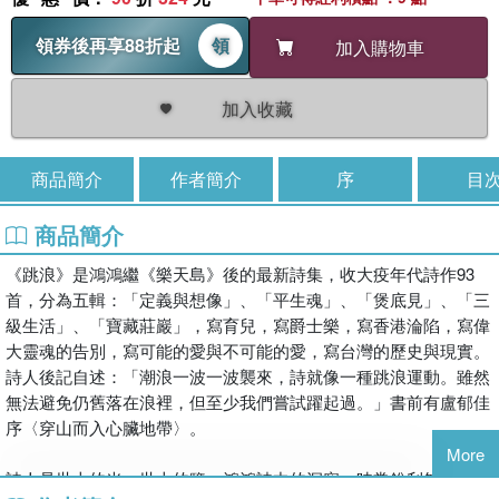
領券後再享88折起
領
加入購物車
加入收藏
商品簡介
作者簡介
序
目
商品簡介
《跳浪》是鴻鴻繼《樂天島》後的最新詩集，收大疫年代詩作93
首，分為五輯：「定義與想像」、「平生魂」、「煲底見」、「三
級生活」、「寶藏莊巖」，寫育兒，寫爵士樂，寫香港淪陷，寫偉
大靈魂的告別，寫可能的愛與不可能的愛，寫台灣的歷史與現實。
詩人後記自述：「潮浪一波一波襲來，詩就像一種跳浪運動。雖然
無法避免仍舊落在浪裡，但至少我們嘗試躍起過。」書前有盧郁佳
序〈穿山而入心臟地帶〉。
More
詩人是世上的光，世上的鹽。鴻鴻詩中的洞察，時常銳利無情。而