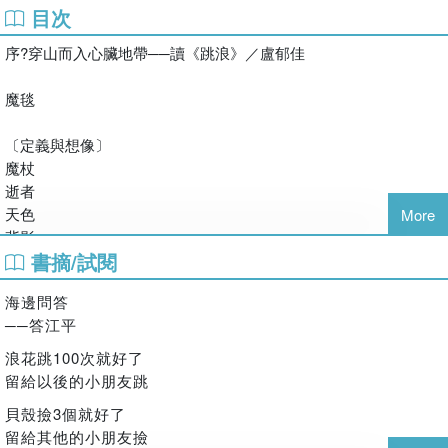
是甜的，但是苦澀。
目次
全境牛馬都要舔食切出的鹽磚才能正常代謝，多年來挖空整座
序?穿山而入心臟地帶──讀《跳浪》／盧郁佳
山，山殼如同一層薄薄蛋殼。殼裡由礦脈削出來，粉紅色高聳
多塔樓的宮殿，車馬要通過一線天的岩隙才能進入。仰望教堂
魔毯
天花板的弧線，像是繃在體腔內的薄膜，砂質啞光粉紅色。只
有午後三點半開始由成排蔓草紋鏤空花窗長驅直入吹襲的過堂
〔定義與想像〕
風，寒意會提醒遊人，周圍看似宮殿而仍是在山裡。不是登山
魔杖
者走在山的表面，而是在山心中。在穿山隧道裡。
逝者
●
天色
More
背影
任何作品總在問，人們探索自己的生活，可以走到多深，多深
書摘/試閱
孩子的爵士樂
才可以進入生命。當別人在生活之外的架空世界雕琢長詩巨構
爸爸節快樂
時，鴻鴻好像一開始就在隧道鑿空的底部那裡，像是每天在那
海邊問答
兒童天地
裡提煉生命，做任何事都不脫提煉。《跳浪》選編鴻鴻近三年
──答江平
單人沙發
來的短詩，鎔鑄了這三年人我的動盪轉移，在〈海邊問答──
透明之歌
浪花跳100次就好了
答江平〉後記中他解釋：「詩來自生活的真實體驗，然後用有
野溪溫泉
留給以後的小朋友跳
趣的文字一邊尋找、一邊記錄下來，讓讀到的人也能感受到我
海邊問答
們的疑問，我們的感動。」將潛盾鑽探簡稱為「有趣的文
貝殼撿3個就好了
詩的定義
字」，令人驚訝原來可以這樣嗎。原來是這樣啊。
留給其他的小朋友撿
天氣新