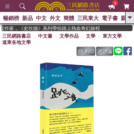
5
暢銷榜
新品
中文
外文
簡體
三民東大
電子書
親子
GO
獲年度作家，《史坎德》系列帶你踏上熱血奇幻旅程
三民網路書店
中文書
文學作品
文學
東方文學
、
熱搜：
東野圭吾
高希均教授回憶錄
遠東各地文學
、
、
、
The Odyssey
父親節
如果歷
、
、
史是一群喵
暑期推薦
國際布克
列印
評論
、
、
獎 臺灣漫遊錄
方念華
台灣的李
、
、
登輝時代
數學女孩：黎曼猜想
偉大的迷走神經