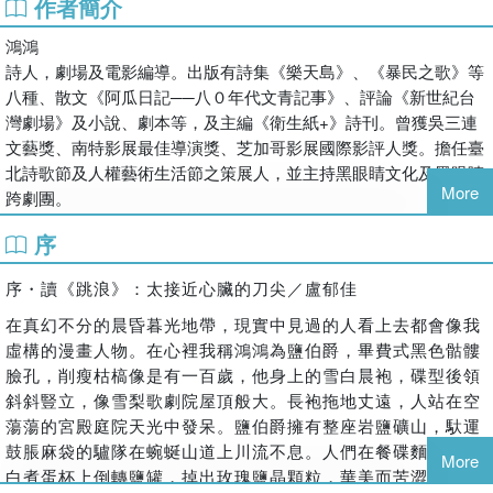
作者簡介
群眾生病受苦時，詩會率先成為解藥。一次跳浪，一首藍調。在生
活中反覆提煉，使讀者也體驗到轉化，感受生命瞬息萬變。能夠從
鴻鴻
煩惱中抽身，意識到詩在吹拂我們，覺得活著真好，那就是餐桌上
詩人，劇場及電影編導。出版有詩集《樂天島》、《暴民之歌》等
的鹽，令人感謝。
八種、散文《阿瓜日記──八０年代文青記事》、評論《新世紀台
──盧郁佳
灣劇場》及小說、劇本等，及主編《衛生紙+》詩刊。曾獲吳三連
文藝獎、南特影展最佳導演獎、芝加哥影展國際影評人獎。擔任臺
北詩歌節及人權藝術生活節之策展人，並主持黑眼睛文化及黑眼睛
More
跨劇團。
序
序・讀《跳浪》：太接近心臟的刀尖／盧郁佳
在真幻不分的晨昏暮光地帶，現實中見過的人看上去都會像我
虛構的漫畫人物。在心裡我稱鴻鴻為鹽伯爵，畢費式黑色骷髏
臉孔，削瘦枯槁像是有一百歲，他身上的雪白晨袍，碟型後領
斜斜豎立，像雪梨歌劇院屋頂般大。長袍拖地丈遠，人站在空
蕩蕩的宮殿庭院天光中發呆。鹽伯爵擁有整座岩鹽礦山，馱運
鼓脹麻袋的驢隊在蜿蜒山道上川流不息。人們在餐碟麵包片或
More
白煮蛋杯上倒轉鹽罐，掉出玫瑰鹽晶顆粒，華美而苦澀。華美