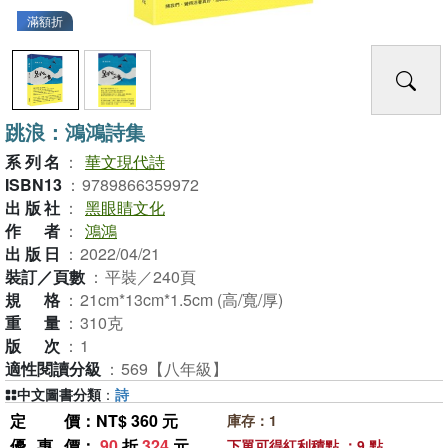
滿額折
跳浪：鴻鴻詩集
系列名
：
華文現代詩
ISBN13
：
9789866359972
出版社
：
黑眼睛文化
作者
：
鴻鴻
出版日
：
2022/04/21
裝訂／頁數
：
平裝／240頁
規格
：
21cm*13cm*1.5cm (高/寬/厚)
重量
：
310克
版次
：
1
適性閱讀分級
：
569【八年級】
中文圖書分類
：
詩
定價
：NT$ 360 元
庫存：1
優惠價
：
90
折
324
元
下單可得紅利積點 ：9 點