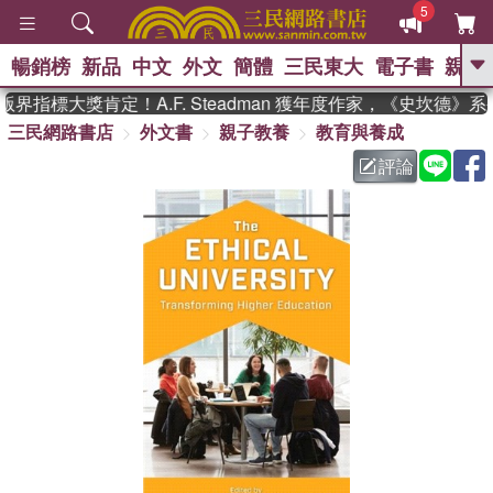
5
暢銷榜
新品
中文
外文
簡體
三民東大
電子書
親子
GO
界指標大獎肯定！A.F. Steadman 獲年度作家，《史坎德》
三民網路書店
外文書
親子教養
教育與養成
、
熱搜：
東野圭吾
高希均教授回憶錄
、
、
、
The Odyssey
父親節
如果歷
評論
、
、
史是一群喵
暑期推薦
國際布克
、
、
獎 臺灣漫遊錄
方念華
台灣的李
、
、
登輝時代
數學女孩：黎曼猜想
偉大的迷走神經