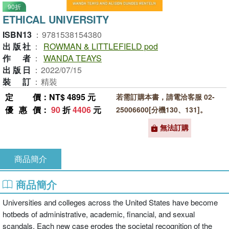
90折
ETHICAL UNIVERSITY
ISBN13
：
9781538154380
出版社
：
ROWMAN & LITTLEFIELD pod
作者
：
WANDA TEAYS
出版日
：
2022/07/15
裝訂
：
精裝
定價
：NT$ 4895 元
若需訂購本書，請電洽客服 02-
優惠價
：
90
折
4406
元
25006600[分機130、131]。
無法訂購
商品簡介
商品簡介
Universities and colleges across the United States have become
hotbeds of administrative, academic, financial, and sexual
scandals. Each new case erodes the societal recognition of the