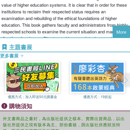
value of higher education systems. It is clear that in order for these
institutions to reclaim their respected status requires an
examination and rebuilding of the ethical foundations of higher
education. This book gathers faculty and administrators from highly
respected schools to examine the current situation and mark
More
directions for change. Chapters address such topics as privacy,
shared governance, grievance procedures, accountability, adjunct
主題書展
instructors, student athletes, campus policing, pedagogy and rubric
更多書展
review, libraries and access to information, aging faculty,
international students, secrecy and public relations, and the
corporatization of universities. Reviewing the challenges and
opportunities that face higher education, this book argues that what
holds institutions together over time are the values, principles, and
traditions that contribute to moral character and lay a foundation for
優惠方式：
加入即送50元購書金
優惠方式：
19折起
institutional integrity. Contributors: Michael Boylan, Cher Weixia
購物須知
Chen, Zenon Culverhouse, Darin Dockstader, Cora Drozd, Robert
Labaree, Jonathan Liljeblad, Matthew Mahrt, Rita Manning, Glen
Miller, Melissa L. Miller, Charles P. Milne Jr., Laura Nader, Alison
外文書商品之書封，為出版社提供之樣本。實際出貨商品，以出
版社所提供之現有版本為主。部份書籍，因出版社供應狀況特
Dundes Renteln, Paul Renteln, Steve Sanders, Wanda Teays,