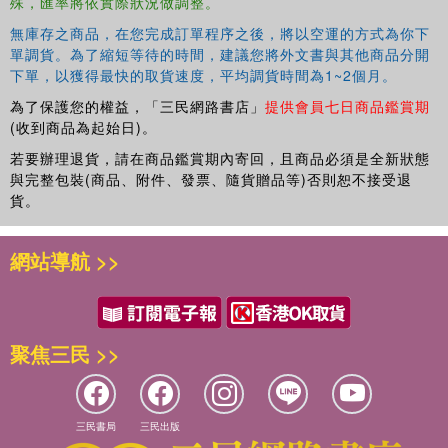
殊，匯率將依實際狀況做調整。
Rosemarie Tong
無庫存之商品，在您完成訂單程序之後，將以空運的方式為你下
單調貨。為了縮短等待的時間，建議您將外文書與其他商品分開
下單，以獲得最快的取貨速度，平均調貨時間為1~2個月。
為了保護您的權益，「三民網路書店」
提供會員七日商品鑑賞期
(收到商品為起始日)。
若要辦理退貨，請在商品鑑賞期內寄回，且商品必須是全新狀態
與完整包裝(商品、附件、發票、隨貨贈品等)否則恕不接受退
貨。
網站導航 >>
聚焦三民 >>
三民書局
三民出版