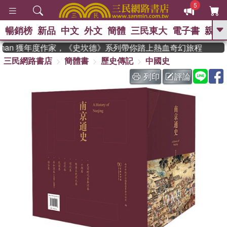
5
暢銷榜
新品
中文
外文
簡體
三民東大
電子書
親子
GO
dman 獲年度作家，《史坎德》系列帶你踏上熱血奇幻旅程
三民網路書店
簡體書
歷史傳記
中國史
、
熱搜：
東野圭吾
高希均教授回憶錄
、
、
、
The Odyssey
父親節
如果歷
列印
評論
、
、
史是一群喵
暑期推薦
國際布克
、
、
獎 臺灣漫遊錄
方念華
台灣的李
、
、
登輝時代
數學女孩：黎曼猜想
偉大的迷走神經