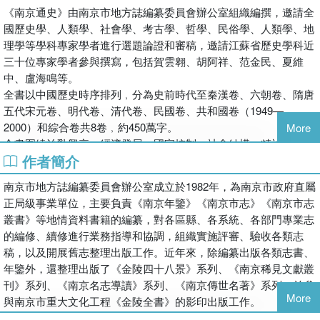
《南京通史》由南京市地方誌編纂委員會辦公室組織編撰，邀請全
國歷史學、人類學、社會學、考古學、哲學、民俗學、人類學、地
理學等學科專家學者進行選題論證和審稿，邀請江蘇省歷史學科近
三十位專家學者參與撰寫，包括賀雲翱、胡阿祥、范金民、夏維
中、盧海鳴等。
全書以中國歷史時序排列﹐分為史前時代至秦漢卷、六朝卷、隋唐
五代宋元卷、明代卷、清代卷、民國卷、共和國卷（1949—
2000）和綜合卷共8卷﹐約450萬字。
More
全書圍繞治亂興衰﹑經濟發展﹑國家控制﹑社會結構﹑精神文化﹑
作者簡介
社會生活等方面展開﹐以專題形式敘史，展示了南京深厚的歷史積
澱和文化意義。
南京市地方誌編纂委員會辦公室成立於1982年，為南京市政府直屬
《南京通史》的出版，將填補南京地區城市史研究的學術空白。
正局級事業單位，主要負責《南京年鑒》《南京市志》《南京市志
叢書》等地情資料書籍的編纂，對各區縣、各系統、各部門專業志
的編修、續修進行業務指導和協調，組織實施評審、驗收各類志
稿，以及開展舊志整理出版工作。近年來，除編纂出版各類志書、
年鑒外，還整理出版了《金陵四十八景》系列、《南京稀見文獻叢
刊》系列、《南京名志導讀》系列、《南京傳世名著》系列，並參
More
與南京市重大文化工程《金陵全書》的影印出版工作。