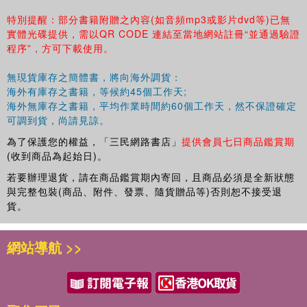
特別提醒：部分書籍附贈之內容(如音頻mp3或影片dvd等)已無
實體光碟提供，需以QR CODE 連結至當地網站註冊“並通過驗證
程序”，方可下載使用。
無現貨庫存之簡體書，將向海外調貨：
海外有庫存之書籍，等候約45個工作天;
海外無庫存之書籍，平均作業時間約60個工作天，然不保證確定
可調到貨，尚請見諒。
為了保護您的權益，「三民網路書店」
提供會員七日商品鑑賞期
(收到商品為起始日)。
若要辦理退貨，請在商品鑑賞期內寄回，且商品必須是全新狀態
與完整包裝(商品、附件、發票、隨貨贈品等)否則恕不接受退
貨。
網站導航 >>