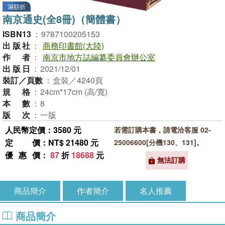
滿額折
南京通史(全8冊)（簡體書）
ISBN13
：
9787100205153
出版社
：
商務印書館(大陸)
作者
：
南京市地方誌編纂委員會辦公室
出版日
：
2021/12/01
裝訂／頁數
：
盒裝／4240頁
規格
：
24cm*17cm (高/寬)
本數
：
8
版次
：
一版
人民幣定價：3580 元
若需訂購本書，請電洽客服 02-
定價
：NT$ 21480 元
25006600[分機130、131]。
優惠價
：
87
折
18688
元
無法訂購
商品簡介
作者簡介
名人推薦
商品簡介