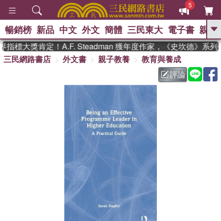
5
暢銷榜
新品
中文
外文
簡體
三民東大
電子書
親子
GO
指標大獎肯定！A.F. Steadman 獲年度作家，《史坎德》系
三民網路書店
外文書
親子教養
教育與養成
、
熱搜：
東野圭吾
高希均教授回憶錄
、
、
、
The Odyssey
父親節
花開錦
評論
、
、
、
繡
暑期推薦
方念華
台灣的
、
李登輝時代
數學女孩：黎曼猜想
、
、
偉大的迷走神經
如果歷史是一
、
群喵
臺灣漫遊錄