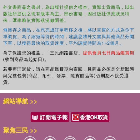
外文書商品之書封，為出版社提供之樣本。實際出貨商品，以出
版社所提供之現有版本為主。部份書籍，因出版社供應狀況特
殊，匯率將依實際狀況做調整。
無庫存之商品，在您完成訂單程序之後，將以空運的方式為你下
單調貨。為了縮短等待的時間，建議您將外文書與其他商品分開
下單，以獲得最快的取貨速度，平均調貨時間為1~2個月。
為了保護您的權益，「三民網路書店」
提供會員七日商品鑑賞期
(收到商品為起始日)。
若要辦理退貨，請在商品鑑賞期內寄回，且商品必須是全新狀態
與完整包裝(商品、附件、發票、隨貨贈品等)否則恕不接受退
貨。
網站導航 >>
聚焦三民 >>