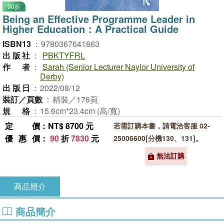
90折
Being an Effective Programme Leader in
Higher Education：A Practical Guide
ISBN13
：
9780367641863
出版社
：
PBKTYFRL
作者
：
Sarah (Senior Lecturer Naylor University of
Derby)
出版日
：
2022/08/12
裝訂／頁數
：
精裝／176頁
規格
：
15.6cm*23.4cm (高/寬)
定價
：NT$ 8700 元
若需訂購本書，請電洽客服 02-
優惠價
：
90
折
7830
元
25006600[分機130、131]。
無法訂購
商品簡介
商品簡介