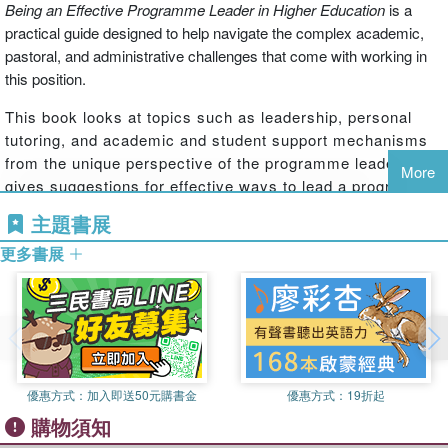
Being an Effective Programme Leader
in Higher Education
is a
practical guide designed to help navigate the complex academic,
pastoral, and administrative challenges that come with working in
this position.
This book looks at topics such as leadership, personal
tutoring, and academic and student support mechanisms
from the unique perspective of the programme leader. It
More
gives suggestions for effective ways to lead a programme,
incorporates practical advice on some key leadership
主題書展
skills, and offers proven strategies from across various
更多書展
contexts within the role. Vignettes, which include
descriptions of authentic situations provided by
programme leaders, sit alongside probing questions to
prompt reflection for professional development.
This practical text is a must-read for programme leaders
working in higher education and provides the guidance
優惠方式：
加入即送50元購書金
優惠方式：
19折起
necessary to help them create an environment that is
購物須知
inclusive, caring, compassionate, and supportive.