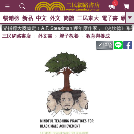
5
暢銷榜
新品
中文
外文
簡體
三民東大
電子書
親子
GO
界指標大獎肯定！A.F. Steadman 獲年度作家，《史坎德》
三民網路書店
外文書
親子教養
教育與養成
、
熱搜：
東野圭吾
高希均教授回憶錄
、
、
、
The Odyssey
父親節
如果歷
評論
、
、
史是一群喵
暑期推薦
國際布克
、
、
獎 臺灣漫遊錄
方念華
台灣的李
、
、
登輝時代
數學女孩：黎曼猜想
偉大的迷走神經