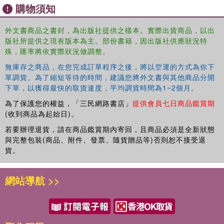
-Extended activities that build on and support positive
購物須知
educational outcomes with Black males in a way that
affirms Black male identity are found in the toolkit.
外文書商品之書封，為出版社提供之樣本。實際出貨商品，以出
版社所提供之現有版本為主。部份書籍，因出版社供應狀況特
Also in the toolkit, the reader will find sample letter
殊，匯率將依實際狀況做調整。
templates to advocate for Black males, intervention plans,
無庫存之商品，在您完成訂單程序之後，將以空運的方式為你下
student efficacy surveys, and user-friendly best-practices
單調貨。為了縮短等待的時間，建議您將外文書與其他商品分開
for closing achievement gaps for Black males by grade
下單，以獲得最快的取貨速度，平均調貨時間為1~2個月。
level.
為了保護您的權益，「三民網路書店」
提供會員七日商品鑑賞期
(收到商品為起始日)。
若要辦理退貨，請在商品鑑賞期內寄回，且商品必須是全新狀態
與完整包裝(商品、附件、發票、隨貨贈品等)否則恕不接受退
貨。
網站導航 >>