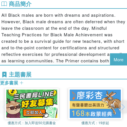
商品簡介
All Black males are born with dreams and aspirations.
However, Black male dreams are often deferred when they
leave the classroom at the end of the day. Mindful
Teaching Practices for Black Male Achievement was
created to be a survival guide for new teachers, with short
and to-the-point content for certifications and structured
reflective exercises for professional development as well
More
as learning communities. The Primer contains both
research-based and classroom-based content that
主題書展
includes practical resources including:
更多書展
-Expository real-world vignettes to ground each chapter
and to set the tone for the reflective practice.
-Reflective exercises for individual or group collaboration
that facilitate positive internal shifts.
-Prolepsis approaches that help the reader plan for future
success utilizing personal goal setting.
優惠方式：
加入即送50元購書金
優惠方式：
19折起