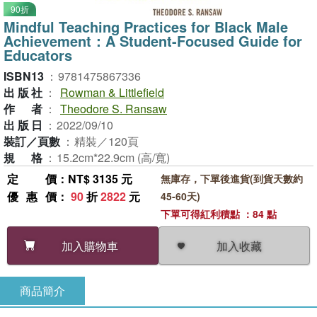
90折
Mindful Teaching Practices for Black Male
Achievement：A Student-Focused Guide for
Educators
ISBN13
：
9781475867336
出版社
：
Rowman & Littlefield
作者
：
Theodore S. Ransaw
出版日
：
2022/09/10
裝訂／頁數
：
精裝／120頁
規格
：
15.2cm*22.9cm (高/寬)
定價
：NT$ 3135 元
無庫存，下單後進貨(到貨天數約
優惠價
：
90
折
2822
元
45-60天)
下單可得紅利積點 ：84 點
加入收藏
加入購物車
商品簡介