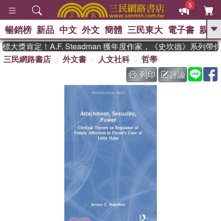
5
暢銷榜
新品
中文
外文
簡體
三民東大
電子書
親子
GO
大獎肯定！A.F. Steadman 獲年度作家，《史坎德》系列帶
三民網路書店
外文書
人文社科
哲學
、
、
熱搜：
東野圭吾
The Odyssey
、
、
父親節
如果歷史是一群喵
暑期
列印
評論
、
、
推薦
國際布克獎 臺灣漫遊錄
方
、
、
念華
台灣的李登輝時代
數學女
、
孩：黎曼猜想
偉大的迷走神經