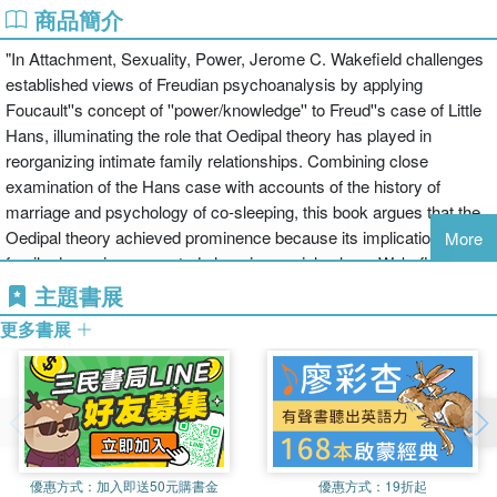
商品簡介
"In Attachment, Sexuality, Power, Jerome C. Wakefield challenges
established views of Freudian psychoanalysis by applying
Foucault''s concept of ''power/knowledge'' to Freud''s case of Little
Hans, illuminating the role that Oedipal theory has played in
reorganizing intimate family relationships. Combining close
examination of the Hans case with accounts of the history of
marriage and psychology of co-sleeping, this book argues that the
Oedipal theory achieved prominence because its implications for
More
family dynamics supported changing social values. Wakefield
identifies a previously overlooked reason for Hans''s anxiety-his
主題書展
father attempted to protect Hans from his supposed Oedipal
更多書展
desires by separating Hans from his mother. Thus, Wakefield
argues, the father''s exercise of power based on his belief in
Oedipal theory, not an actual Oedipus complex, caused Hans''s
vulnerability to anxiety-revealing the theory''s potential to cause
harm by distancing children from their parents, even as such
distancing made the theory socially appealing. This book''s novel
優惠方式：
加入即送50元購書金
優惠方式：
19折起
and carefully documented articulation of the mechanisms of power