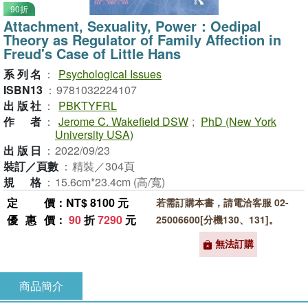
90折
Attachment, Sexuality, Power：Oedipal
Theory as Regulator of Family Affection in
Freud's Case of Little Hans
系列名
：
Psychological Issues
ISBN13
：
9781032224107
出版社
：
PBKTYFRL
作者
：
Jerome C. Wakefield DSW
;
PhD (New York
University USA)
出版日
：
2022/09/23
裝訂／頁數
：
精裝／304頁
規格
：
15.6cm*23.4cm (高/寬)
定價
：NT$ 8100 元
若需訂購本書，請電洽客服 02-
優惠價
：
90
折
7290
元
25006600[分機130、131]。
無法訂購
商品簡介