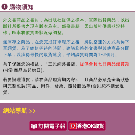
購物須知
by which Oedipal theory exerts its influence on family life will be of
interest to psychoanalysts and psychotherapists alike, and
essential for scholars in the fields of psychoanalysis, philosophy of
外文書商品之書封，為出版社提供之樣本。實際出貨商品，以出
版社所提供之現有版本為主。部份書籍，因出版社供應狀況特
science and the history of psychiatry"--
殊，匯率將依實際狀況做調整。
無庫存之商品，在您完成訂單程序之後，將以空運的方式為你下
單調貨。為了縮短等待的時間，建議您將外文書與其他商品分開
下單，以獲得最快的取貨速度，平均調貨時間為1~2個月。
為了保護您的權益，「三民網路書店」
提供會員七日商品鑑賞期
(收到商品為起始日)。
若要辦理退貨，請在商品鑑賞期內寄回，且商品必須是全新狀態
與完整包裝(商品、附件、發票、隨貨贈品等)否則恕不接受退
貨。
網站導航 >>