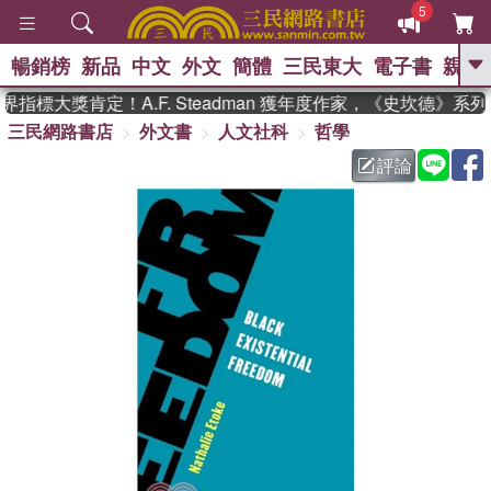
5
暢銷榜
新品
中文
外文
簡體
三民東大
電子書
親子
GO
指標大獎肯定！A.F. Steadman 獲年度作家，《史坎德》系
三民網路書店
外文書
人文社科
哲學
、
熱搜：
東野圭吾
高希均教授回憶錄
、
、
、
The Odyssey
父親節
如果歷
評論
、
、
史是一群喵
暑期推薦
國際布克
、
、
獎 臺灣漫遊錄
方念華
台灣的李
、
、
登輝時代
數學女孩：黎曼猜想
偉大的迷走神經