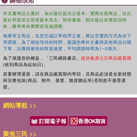
existence and the manifestations and the meanings of blackness
within different countries, time periods, and social and political
外文書商品之書封，為出版社提供之樣本。實際出貨商品，以出
版社所提供之現有版本為主。部份書籍，因出版社供應狀況特
contexts. This book empowers the reader to understand and
殊，匯率將依實際狀況做調整。
process the complexities of racialized identity in a globalized
contemporary society.Ultimately, it is an ode to human survival and
無庫存之商品，在您完成訂單程序之後，將以空運的方式為你下
freedom.
單調貨。為了縮短等待的時間，建議您將外文書與其他商品分開
下單，以獲得最快的取貨速度，平均調貨時間為1~2個月。
為了保護您的權益，「三民網路書店」
提供會員七日商品鑑賞期
(收到商品為起始日)。
若要辦理退貨，請在商品鑑賞期內寄回，且商品必須是全新狀態
與完整包裝(商品、附件、發票、隨貨贈品等)否則恕不接受退
貨。
網站導航 >>
聚焦三民 >>