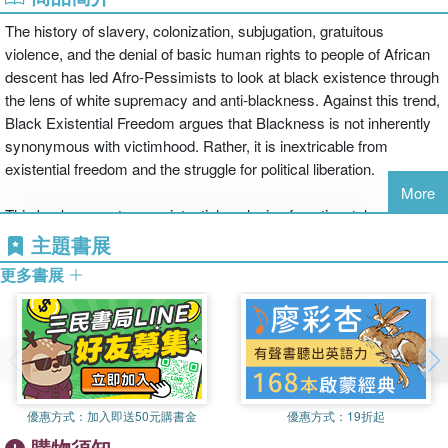
The history of slavery, colonization, subjugation, gratuitous
violence, and the denial of basic human rights to people of African
descent has led Afro-Pessimists to look at black existence through
the lens of white supremacy and anti-blackness. Against this trend,
Black Existential Freedom argues that Blackness is not inherently
synonymous with victimhood. Rather, it is inextricable from
existential freedom and the struggle for political liberation.
More
This book presents an existential analysis of continental and
diasporic African experiences through critical interpretations of
主題書展
music, film, and fiction that portray what it means to be human— to
更多書展
persevere in the tension between life and physical, psychological,
and social death—for the sake of freedom. With its transdisciplinary
perspective and convergence of Africana existential philosophy,
African-American Studies, Afro-French Studies, Diaspora Studies,
and African studies, this book is not concerned with disciplinary
boundaries or certain appropriations of European metaphysics that
優惠方式：
加入即送50元購書金
優惠方式：
19折起
are committed to a reading of black “non-being.” Black Existential
購物須知
Freedom explores the continuities and discontinuities of black