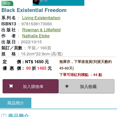
90折
Black Existential Freedom
系列名
：
Living Existentialism
ISBN13
：
9781538173060
出版社
：
Rowman & Littlefield
作者
：
Nathalie Etoke
出版日
：
2022/10/15
裝訂／頁數
：
平裝／160頁
規格
：
15.2cm*22.9cm (高/寬)
定價
：NT$ 1650 元
無庫存，下單後進貨(到貨天數約
優惠價
：
90
折
1485
元
45-60天)
下單可得紅利積點 ：44 點
加入收藏
加入購物車
商品簡介
商品簡介