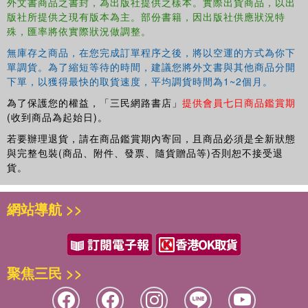
外文書商品之書封，為出版社提供之樣本。實際出貨商品，以出
unyielding, and that contribute to the ebb and flow of
版社所提供之現有版本為主。部份書籍，因出版社供應狀況特
people and their agency that remains under-researched.
殊，匯率將依實際狀況做調整。
Insights are provided on variously functioning ensembles
throughout the world, showing how myriad instrumental
無庫存之商品，在您完成訂單程序之後，將以空運的方式為你下
單調貨。為了縮短等待的時間，建議您將外文書與其他商品分開
music communities act as drivers, complex environments,
下單，以獲得最快的取貨速度，平均調貨時間為1~2個月。
and apparati for musical and social expression that
accommodates the musical aspirations of their members.
為了保護您的權益，「三民網路書店」
提供會員七日商品鑑賞期
(收到商品為起始日)。
Taken as a whole, this book explores community music as
若要辦理退貨，請在商品鑑賞期內寄回，且商品必須是全新狀態
local, glocal, global phenomena, critically discussing the
與完整包裝(商品、附件、發票、隨貨贈品等)否則恕不接受退
redefinition of community music and what music-making
貨。
means to people in the twenty-first century.
網站導航 >>
聚焦三民 >>