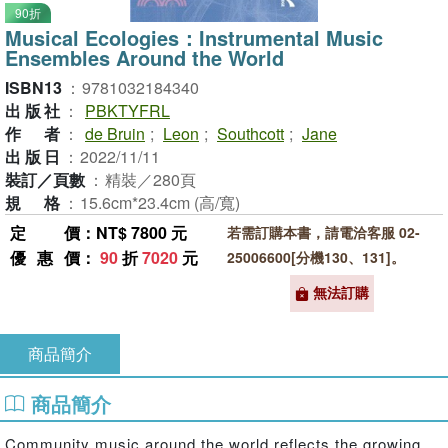
90折
Musical Ecologies：Instrumental Music
Ensembles Around the World
ISBN13
：
9781032184340
出版社
：
PBKTYFRL
作者
：
de Bruin
;
Leon
;
Southcott
;
Jane
出版日
：
2022/11/11
裝訂／頁數
：
精裝／280頁
規格
：
15.6cm*23.4cm (高/寬)
定價
：NT$ 7800 元
若需訂購本書，請電洽客服 02-
優惠價
：
90
折
7020
元
25006600[分機130、131]。
無法訂購
商品簡介
商品簡介
Community music around the world reflects the growing