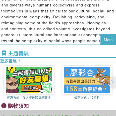
and diverse ways humans collectivise and express
themselves in ways that articulate our cultural, social, and
environmental complexity. Revisiting, redevising, and
reimagining some of the field's approaches, ideologies,
and contexts, this co-edited volume investigates beyond
generalist intercultural and internationalist concepts to
More
reveal the complexity of social ways people come together
to make music and to making music be central to this
主題書展
sociality.
更多書展
The authors explore the role community music plays out
around the world and how various instrumentally based
music-making communities operate as ecologies that
allow notions of social, political, and cultural agency and
identity/ies. Chapters cover various instrumental
community music ensembles, observing how they, as
優惠方式：
加入即送50元購書金
優惠方式：
19折起
social microcosms of change and stasis, provide working
購物須知
methods new and old, extol values, and model ethical
behaviours that are fluid and dynamic, steadfast and