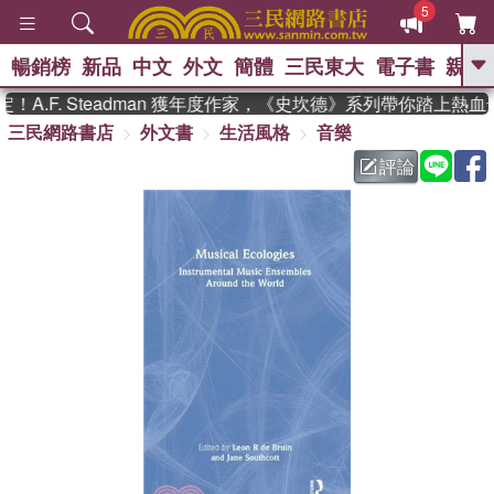
5
暢銷榜
新品
中文
外文
簡體
三民東大
電子書
親子
GO
A.F. Steadman 獲年度作家，《史坎德》系列帶你踏上熱血
三民網路書店
外文書
生活風格
音樂
、
熱搜：
東野圭吾
高希均教授回憶錄
、
、
、
The Odyssey
父親節
花開錦
評論
、
、
、
繡
暑期推薦
方念華
台灣的
、
李登輝時代
數學女孩：黎曼猜想
、
、
偉大的迷走神經
如果歷史是一
、
群喵
臺灣漫遊錄