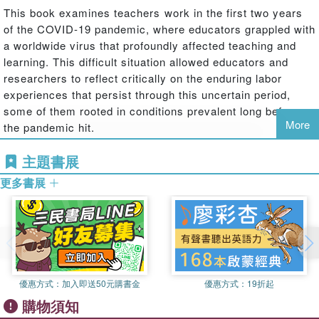
This book examines teachers work in the first two years
of the COVID-19 pandemic, where educators grappled with
a worldwide virus that profoundly affected teaching and
learning. This difficult situation allowed educators and
researchers to reflect critically on the enduring labor
experiences that persist through this uncertain period,
some of them rooted in conditions prevalent long before
More
the pandemic hit.
Written from a perspective that cuts across labor studies
主題書展
and education, the book explains how cultural and legally
更多書展
inscribed expectations of teachers have been remarkably
impermeable over time. In particular, the volume focuses
on the educational transformations that have taken place
worldwide since the pandemic occurred, including reduced
educational resources, labor strife, and contradictory
governmental directives. As the book articulates, these
changes affect some of the most persistent educational
優惠方式：
加入即送50元購書金
優惠方式：
19折起
topics, including student achievement, student health, and
購物須知
teacher satisfaction.