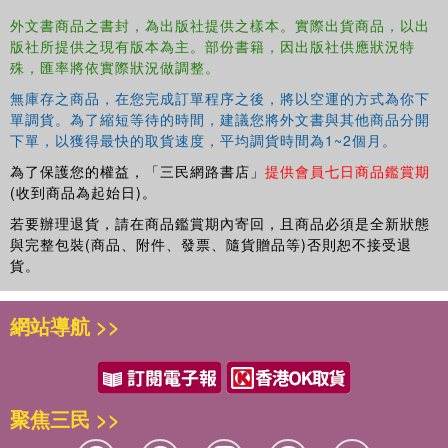
外文書商品之書封，為出版社提供之樣本。實際出貨商品，以出
版社所提供之現有版本為主。部份書籍，因出版社供應狀況特
殊，匯率將依實際狀況做調整。
無庫存之商品，在您完成訂單程序之後，將以空運的方式為你下
單調貨。為了縮短等待的時間，建議您將外文書與其他商品分開
下單，以獲得最快的取貨速度，平均調貨時間為1~2個月。
為了保護您的權益，「三民網路書店」
提供會員七日商品鑑賞期
(收到商品為起始日)。
若要辦理退貨，請在商品鑑賞期內寄回，且商品必須是全新狀態
與完整包裝(商品、附件、發票、隨貨贈品等)否則恕不接受退
貨。
網站導航 >>
聚焦三民 >>