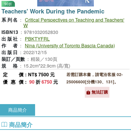
90折
Teachers' Work During the Pandemic
系列名
：
Critical Perspectives on Teaching and Teachers'
W
ISBN13
：
9781032052830
出版社
：
PBKTYFRL
作者
：
Nina (University of Toronto Bascia Canada)
出版日
：
2022/12/15
裝訂／頁數
：
精裝／130頁
規格
：
15.2cm*22.9cm (高/寬)
定價
：NT$ 7500 元
若需訂購本書，請電洽客服 02-
優惠價
：
90
折
6750
元
25006600[分機130、131]。
無法訂購
商品簡介
商品簡介