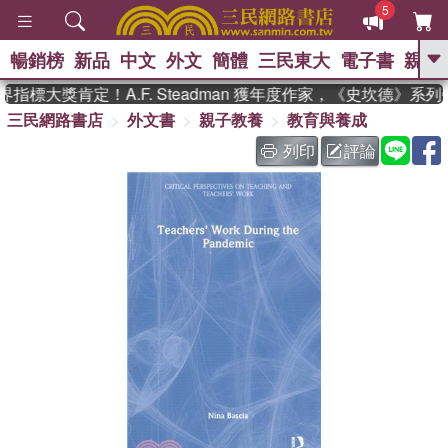
5
暢銷榜
新品
中文
外文
簡體
三民東大
電子書
親子
GO
指標大獎肯定！A.F. Steadman 獲年度作家，《史坎德》系
三民網路書店
外文書
親子教養
教育與養成
、
、
熱搜：
東野圭吾
The Odyssey
、
、
父親節
如果歷史是一群喵
暑期
列印
評論
、
、
推薦
國際布克獎 臺灣漫遊錄
方
、
、
念華
台灣的李登輝時代
數學女
、
孩：黎曼猜想
偉大的迷走神經