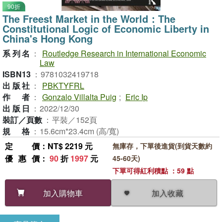
90折
The Freest Market in the World：The
Constitutional Logic of Economic Liberty in
China's Hong Kong
系列名
：
Routledge Research in International Economic
Law
ISBN13
：
9781032419718
出版社
：
PBKTYFRL
作者
：
Gonzalo Villalta Puig
;
Eric Ip
出版日
：
2022/12/30
裝訂／頁數
：
平裝／152頁
規格
：
15.6cm*23.4cm (高/寬)
定價
：NT$ 2219 元
無庫存，下單後進貨(到貨天數約
優惠價
：
90
折
1997
元
45-60天)
下單可得紅利積點 ：59 點
加入收藏
加入購物車