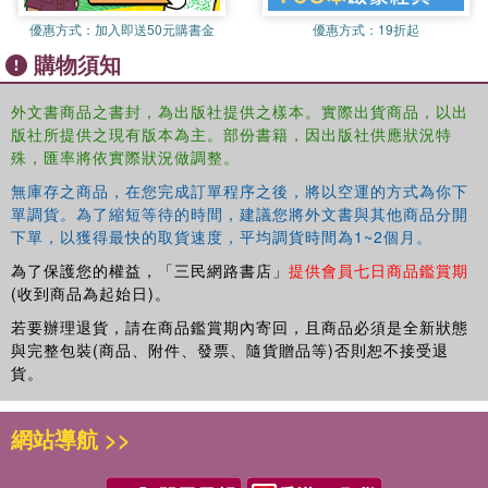
Buchanan's constitutional political economy, the book
優惠方式：
加入即送50元購書金
優惠方式：
19折起
opens with a conceptualisation of free market
購物須知
constitutionalism in Hong Kong. It studies the origins of
this concept in the 19th-century classically liberal
外文書商品之書封，為出版社提供之樣本。實際出貨商品，以出
common law and how it developed into a Hayekian
版社所提供之現有版本為主。部份書籍，因出版社供應狀況特
laissez-faire convention under British colonial rule, was
殊，匯率將依實際狀況做調整。
codified into the Basic Law and is interpreted and applied
by the branches of the Government of the Region. The
無庫存之商品，在您完成訂單程序之後，將以空運的方式為你下
book closes with remarks on the future of Hong Kong's
單調貨。為了縮短等待的時間，建議您將外文書與其他商品分開
下單，以獲得最快的取貨速度，平均調貨時間為1~2個月。
free market constitutionalism in face of recent challenges
as the year 2047 approaches and the 50 years of
為了保護您的權益，「三民網路書店」
提供會員七日商品鑑賞期
‘unchanged' capitalist system under the Basic Law pass.
(收到商品為起始日)。
若要辦理退貨，請在商品鑑賞期內寄回，且商品必須是全新狀態
This book will appeal to students, scholars and
與完整包裝(商品、附件、發票、隨貨贈品等)否則恕不接受退
practitioners of law, economics, political science and
貨。
public administration. It will especially appeal to those with
an interest in Hong Kong law, international economic law
網站導航 >>
or comparative constitutional law.