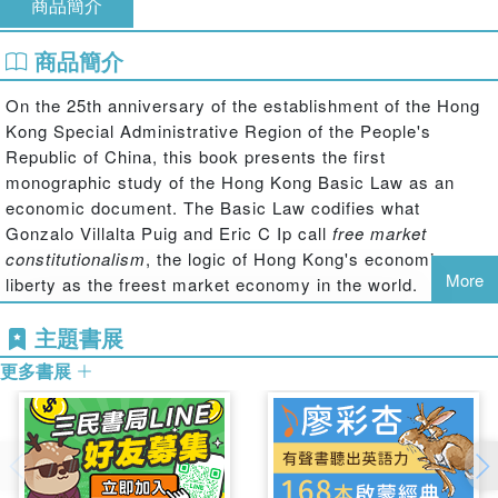
商品簡介
商品簡介
On the 25th anniversary of the establishment of the Hong
Kong Special Administrative Region of the People's
Republic of China, this book presents the first
monographic study of the Hong Kong Basic Law as an
economic document. The Basic Law codifies what
Gonzalo Villalta Puig and Eric C Ip call
free market
constitutionalism
, the logic of Hong Kong's economic
More
liberty as the freest market economy in the world.
This book, which is the outcome of several years of study
主題書展
with the financial support of the General Research Fund of
更多書展
Hong Kong's Research Grants Council, evaluates the
public choice rationale of the Basic Law and its projection
on the Hong Kong economy, with a focus on the policy
development of economic liberty both internally and
externally. In the academic tradition of James M