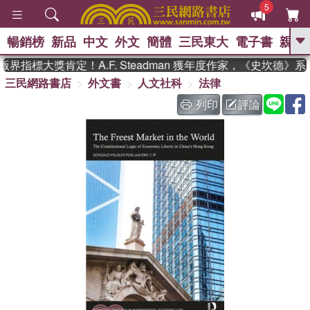
5
暢銷榜
新品
中文
外文
簡體
三民東大
電子書
親子
GO
界指標大獎肯定！A.F. Steadman 獲年度作家，《史坎德》
三民網路書店
外文書
人文社科
法律
、
、
熱搜：
東野圭吾
The Odyssey
、
、
父親節
如果歷史是一群喵
暑期
列印
評論
、
、
推薦
國際布克獎 臺灣漫遊錄
方
、
、
念華
台灣的李登輝時代
數學女
、
孩：黎曼猜想
偉大的迷走神經