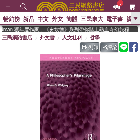
5
暢銷榜
新品
中文
外文
簡體
三民東大
電子書
親子
GO
eadman 獲年度作家，《史坎德》系列帶你踏上熱血奇幻旅程
三民網路書店
外文書
人文社科
哲學
、
熱搜：
東野圭吾
高希均教授回憶錄
、
、
、
The Odyssey
父親節
如果歷
列印
評論
、
、
史是一群喵
暑期推薦
國際布克
、
、
獎 臺灣漫遊錄
方念華
台灣的李
、
、
登輝時代
數學女孩：黎曼猜想
偉大的迷走神經