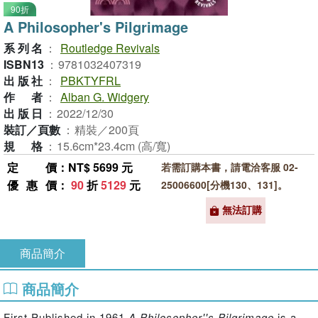
90折
A Philosopher's Pilgrimage
系列名
：
Routledge Revivals
ISBN13
：
9781032407319
出版社
：
PBKTYFRL
作者
：
Alban G. Widgery
出版日
：
2022/12/30
裝訂／頁數
：
精裝／200頁
規格
：
15.6cm*23.4cm (高/寬)
定價
：NT$ 5699 元
若需訂購本書，請電洽客服 02-
優惠價
：
90
折
5129
元
25006600[分機130、131]。
無法訂購
商品簡介
商品簡介
First Published in 1961
A Philosopher''s Pilgrimage
is a