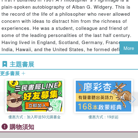
plain-spoken autobiography of Alban G. Widgery. This is
the record of the life of a philosopher who never allowed
concern with ideas to distract him from the richness of
experiences. He was a student, colleague and friend of
some of the leading personalities of the last half century.
Having lived in England, Scotland, Germany, France,
More
India, Hawaii, and the United States, he formed definite
impressions of their peoples. In India, on the personal
主題書展
staff of H.H. Sayaji Rao III, he greatly influenced him in
his pioneer achievements. Associated with Hindus,
更多書展
Buddhists, Parsis, Muslims, and Jews, he came to
appreciate essentials of their faiths. He critically
considered the teachings of such thinkers as Nietzsche,
Tolstoy, and Shaw. With a clarity of exposition and with
humour he presents a philosophy of life worthy of serious
consideration. This book will be of interest to students of
優惠方式：
加入即送50元購書金
優惠方式：
19折起
philosophy.
購物須知