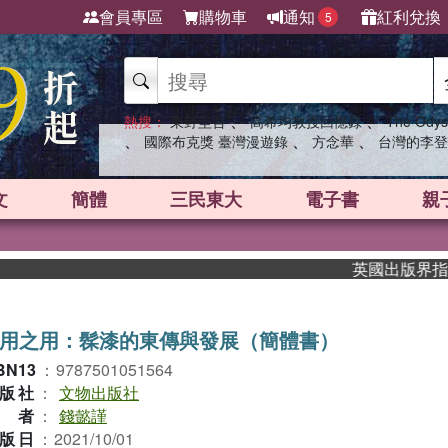
會員專區
購物車
通知
紅利兌換
5
、
、
熱搜：
東野圭吾
高希均教授回憶錄
The Odys
、
、
、
國際布克獎 臺灣漫遊錄
方念華
台灣的李登
文
簡體
三民東大
電子書
親
英國出版界指標大獎
用之用：髹漆的東傳與發展（簡體書）
BN13
：
9787501051564
版社
：
文物出版社
作者
：
錢懿謹
版日
：
2021/10/01