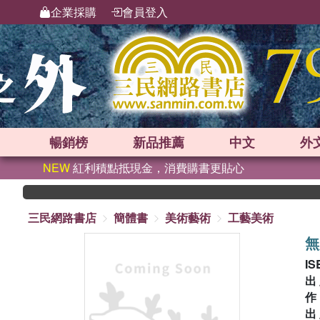
企業採購
會員登入
暢銷榜
新品
推薦
中文
外
NEW
紅利積點抵現金，消費購書更貼心
三民網路書店
簡體書
美術藝術
工藝美術
無
IS
出
出