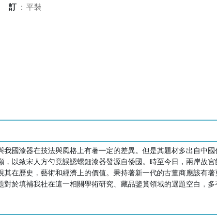
裝訂
：
平裝
與我國漆器在技法與風格上有著一定的差異。但是其題材多出自中國
顯，以致宋人方勺竟誤認螺鈿漆器發源自倭國。時至今日，兩岸故宮
視其在歷史，藝術和經濟上的價值。秉持著新一代的古董商應該有著
題對於填補我社在這一相關學術研究、藏品鑒賞領域的選題空白，多