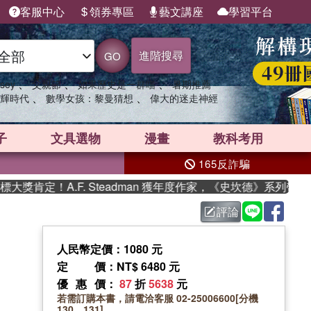
客服中心
領券專區
藝文講座
學習平台
進階搜尋
GO
、
、
、
sey
父親節
如果歷史是一群喵
暑期推薦
、
、
輝時代
數學女孩：黎曼猜想
偉大的迷走神經
子
文具選物
漫畫
教科考用
165反詐騙
肯定！A.F. Steadman 獲年度作家，《史坎德》系列帶你踏
評論
人民幣定價：1080 元
定價
：NT$ 6480 元
優惠價
：
87
折
5638
元
若需訂購本書，請電洽客服 02-25006600[分機
130、131]。