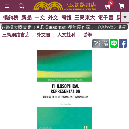
5
暢銷榜
新品
中文
外文
簡體
三民東大
電子書
親子
GO
指標大獎肯定！A.F. Steadman 獲年度作家，《史坎德》系
三民網路書店
外文書
人文社科
哲學
、
熱搜：
東野圭吾
高希均教授回憶錄
、
、
、
The Odyssey
父親節
如果歷
評論
、
、
史是一群喵
暑期推薦
國際布克
、
、
獎 臺灣漫遊錄
方念華
台灣的李
、
、
登輝時代
數學女孩：黎曼猜想
偉大的迷走神經