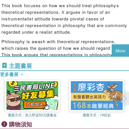
This book focuses on how we should treat philosophys
theoretical representations. It argues in favor of an
instrumentalist attitude towards pivotal cases of
theoretical representation in philosophy that are commonly
regarded under a realist attitude.
Philosophy is awash with theoretical representations,
which raises the question of how we should regard them.
More
This book argues that representations in philosophy
should not be regarded under a realist attitude by default
主題書展
as individually disclosing the nature of what they
更多書展
represent. Ori Simchen introduces the reader to the
general theme of representations in philosophy and our
attitudes towards them via case studies: numbers,
modality, and belief. He offers a framework for deciding
when a realist attitude towards a theoretical representation
is warranted and concludes that the representations
deployed in the case studies fail the proposed test. The
優惠方式：
加入即送50元購書金
優惠方式：
19折起
next part of the book illustrates the attractiveness of
購物須知
attitudinal instrumentalism towards representations in