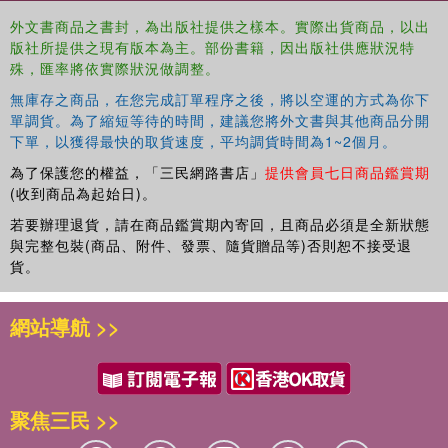
semantics, in the philosophy of mind, and within the
外文書商品之書封，為出版社提供之樣本。實際出貨商品，以出
problematics of rule-following.
版社所提供之現有版本為主。部份書籍，因出版社供應狀況特
殊，匯率將依實際狀況做調整。
Philosophical Representation
will appeal to researchers
and advanced students working in philosophy of language,
無庫存之商品，在您完成訂單程序之後，將以空運的方式為你下
philosophy of mind, metaphysics, philosophical logic, and
單調貨。為了縮短等待的時間，建議您將外文書與其他商品分開
下單，以獲得最快的取貨速度，平均調貨時間為1~2個月。
philosophical methodology.
為了保護您的權益，「三民網路書店」
提供會員七日商品鑑賞期
(收到商品為起始日)。
若要辦理退貨，請在商品鑑賞期內寄回，且商品必須是全新狀態
與完整包裝(商品、附件、發票、隨貨贈品等)否則恕不接受退
貨。
網站導航 >>
聚焦三民 >>