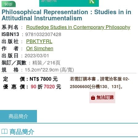
90折
Philosophical Representation：Studies in in
Attitudinal Instrumentalism
系列名
：
Routledge Studies in Contemporary Philosophy
ISBN13
：
9781032307428
出版社
：
PBKTYFRL
作者
：
Ori Simchen
出版日
：
2023/03/01
裝訂／頁數
：
精裝／216頁
規格
：
15.2cm*22.9cm (高/寬)
定價
：NT$ 7800 元
若需訂購本書，請電洽客服 02-
優惠價
：
90
折
7020
元
25006600[分機130、131]。
無法訂購
商品簡介
商品簡介