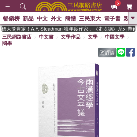
5
暢銷榜
新品
中文
外文
簡體
三民東大
電子書
親子
GO
獎肯定！A.F. Steadman 獲年度作家，《史坎德》系列帶你
三民網路書店
中文書
文學作品
文學
中國文學
、
熱搜：
東野圭吾
高希均教授回憶錄
國學
、
、
、
The Odyssey
父親節
如果歷
、
、
史是一群喵
暑期推薦
國際布克
評論
、
、
獎 臺灣漫遊錄
方念華
台灣的李
、
、
登輝時代
數學女孩：黎曼猜想
偉大的迷走神經