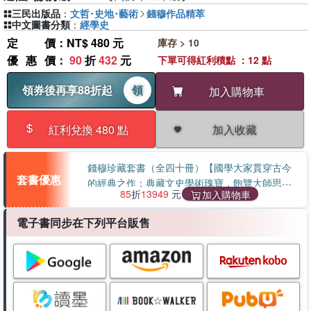
三民出版品
：
文哲･史地･藝術
錢穆作品精萃
中文圖書分類
：
經學史
定價
：NT$ 480 元
庫存 > 10
優惠價
：
90
折
432
元
下單可得紅利積點 ：12 點
領券後再享88折起
領
加入購物車
加入收藏
紅利兌換 480 點
錢穆珍藏套書（全四十冊）【國學大家貫穿古今
套書優惠
的經典之作：典藏文史學術瑰寶，飽覽大師思想
85
折
13949
元
加入購物車
行誼】
電子書同步在下列平台販售