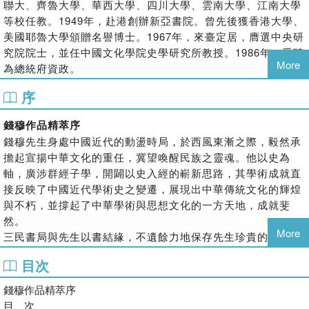
聯大、齊魯大學、華西大學、四川大學、雲南大學、江南大學
本書首章收錄〈劉向歆父子年譜〉，一一指出上述兩派學者的錯
等校任教。
1949
年，赴港創辦新亞書院。曾先後獲香港大學、
誤，第二章為〈兩漢博士家法考〉，說明兩漢博士治經之所以有今
美國耶魯大學頒贈名譽博士。
1967
年，來臺定居，膺選中央研
古文之別的真相；第三章〈孔子與春秋〉闡明公羊家的理論，符合
究院院士，並任中國文化學院史學研究所教授。
1986
年，受聘
孔子春秋的精神；最末章〈周官著作時代考〉則在於證明《周官》
More
為總統府資政。
乃是後人偽作。
序
賓四先生治學，大抵以史學為核心，廣涉諸經諸子之學，從而
錢穆先生此書替晚清以來的經學今古文爭論，畫下一個句點，往上
擴及中華學術與思想文化諸多領域；其中又以理學最為深刻，
回溯到乾嘉時期的漢宋之爭，也可以在這部論著裡面找到論斷的依
錢穆作品精萃序
自云「得力最深者莫如宋明儒」。其成就，直接反映了中國近
據。實為研究中國經學史首要研讀的一部經典之作。
錢穆先生身處中國近代的動盪時局，於西風東漸之際，毅然承
代學術史之變遷。畢生心力鑽研中國古典文獻，即使晚年苦於
擔起宣揚中華文化的重任，冀望喚醒民族之靈魂。他以史為
眼疾，仍著作不輟，冀以喚醒中華民族文化之靈魂，儼然為晚
軸，廣涉群經子學，開闢以史入經的嶄新思路，其學術成就直
清以來，力抗西方文化洪流之中流砥柱。所著《先秦諸子繫
【本書特色】
接反映了中國近代學術史之變遷，展現出中華傳統文化的輝煌
年》、《中國近三百年學術史》、《國史大綱》、《秦漢
1.
收錄錢穆成名之作〈劉向歆父子年譜〉。
與不朽，並撐起了中華學術與思想文化的一方天地，成就斐
史》、《兩漢經學今古文平議》、《朱子新學案》等八十餘
2.
詳盡的史傳資料佐證
、破除今古文的門戶之見。
然。
種，俱享譽中外學術界。
3.
錢穆針對兩漢經學的研究精華，學術含金量極高。
More
三民書局與先生以書結緣，不遺餘力地保存先生珍貴的學術思
4.
對兩漢經學研究的意義重大。
想，希冀能為傳揚先生著作，以及承續傳統文化略盡綿薄。
目次
自一九六九年十一月迄於一九九一年十二月，二十多年間，三
民書局總共出版了錢穆先生長達六十餘年（一九二三
～
一九八
錢穆作品精萃序
九）之經典著作
—
三十九種四十冊。茲序列書目及本局初版日
目 次