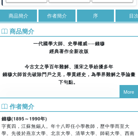
商品簡介
作者簡介
序
目
商品簡介
一代國學大師、史學權威──錢穆
經典著作全新改版
今古文之爭百年難解、漢宋之爭紛擾多年
錢穆大師首先破除門戶之見，學貫經史，為學界難解之爭論畫
下句點。
More
清代乾嘉學者，窮研古籍經書稱治漢學，以與宋明理學家之宋
作者簡介
學有別。到了道光、咸豐、同治、光緒時期，乃至於民初，兩
漢的今古文之爭又再次引發學者討論，康有為主張今文，認定
錢穆(1895～1990年)
劉歆是偽造古文經的罪魁禍首；章炳麟主張古文，認為劉歆對
字賓四，江蘇無錫人。年十八即任小學教師，歷中學而至大
經學的貢獻足以媲美孔子。
學。先後於燕京大學、北京大學、清華大學、師範大學、西南