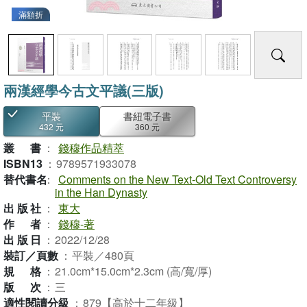
滿額折
兩漢經學今古文平議(三版)
平裝
書紐電子書
432 元
360 元
叢書
：
錢穆作品精萃
ISBN13
：
9789571933078
替代書名
：
Comments on the New Text-Old Text Controversy
in the Han Dynasty
出版社
：
東大
作者
：
錢穆-著
出版日
：
2022/12/28
裝訂／頁數
：
平裝／480頁
規格
：
21.0cm*15.0cm*2.3cm (高/寬/厚)
版次
：
三
適性閱讀分級
：
879【高於十二年級】