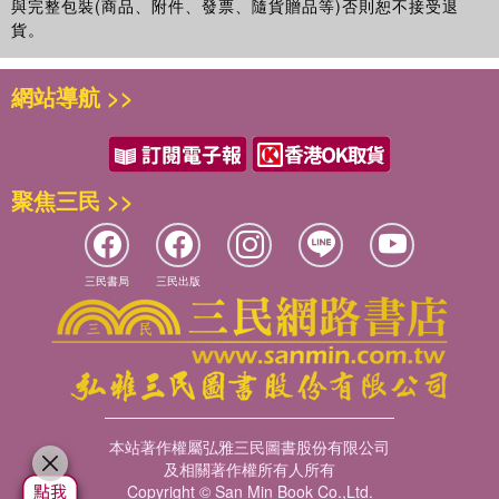
與完整包裝(商品、附件、發票、隨貨贈品等)否則恕不接受退
人生十論
（
一九八二年七月）
貨。
古史地理論叢
（
一九八二年七月）
八十憶雙
親
‧
師友雜憶（合刊）
（
一九八三年一月）
網站導航 >>
宋代理學三書隨劄
（
一九八三年十月）
中國文學論叢
（
一九八三年十月）
現代中國學術論衡
（一九八四年十二月）
秦漢史
（
一九八五年一月）
聚焦三民 >>
中華文化十二講
（一九八五年十一月）
莊子纂箋
（一九八五年十一月）
朱子學提綱
（
一九八六年一月）
先秦諸子繫年
（
一九八六年二月）
三民書局
三民出版
孔子傳
（
一九八七年七月）
晚學盲言（上）（下）
（
一九八七年八月）
中國歷史研究法
（
一九八八年一月）
論語新解
（
一九八八年四月）
中國史學發微
（
一九八九年三月）
新亞遺鐸
（
一九八九年九月）
本站著作權屬弘雅三民圖書股份有限公司
民族與文化
（一九八九年十二月）
及相關著作權所有人所有
中國思想通俗講話
（
一九九
○
年一月）
Copyright © San Min Book Co.,Ltd.