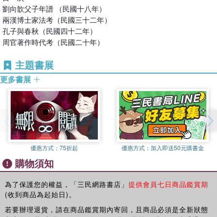
期如下：
劉向歆父子年譜 （民國十八年）
中國文化叢談
（一九六九年十一月）
兩漢博士家法考（民國三十二年）
中國史學名著
（
一九七三年二月）
孔子與春秋（民國四十二年）
文化與教育
（
一九七六年二月）
周官著作時代考（民國二十年）
中國學術思想史論叢
(
一
)
（
一九七六年六月）
國史新論
（
一九七六年八月）
主題書展
中國歷代政治得失
（
一九七六年八月）
更多書展
中國歷史精神
（一九七六年十二月）
中國學術思想史論叢
(
二
)
（
一九七七年二月）
世界局勢與中國文化
（
一九七七年五月）
中國學術思想史論叢
(
三
)
（
一九七七年七月）
中國學術思想史論叢
(
四
)
（
一九七八年一月）
黃帝
（
一九七八年四月）
優惠方式：
75折起
優惠方式：
加入即送50元購書金
兩漢經學今古文平議
（
一九七八年七月）
中國學術思想史論叢
(
五
)
（
一九七八年七月）
購物須知
中國學術思想史論叢
(
六
)
（一九七八年十一月）
中國學術思想史論叢
(
七
)
（
一九七九年七月）
為了保護您的權益，「三民網路書店」
提供會員七日商品鑑賞期
歷史與文化論叢
（
一九七九年八月）
(收到商品為起始日)。
中國學術思想史論叢
(
八
)
（
一九八
○
年三月）
若要辦理退貨，請在商品鑑賞期內寄回，且商品必須是全新狀態
湖上閒思錄
（
一九八
○
年九月）