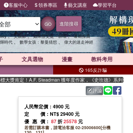
客服中心
領券專區
藝文講座
學習平台
進階搜尋
GO
、
、
、
sey
父親節
如果歷史是一群喵
暑期推薦
、
、
輝時代
數學女孩：黎曼猜想
偉大的迷走神經
子
文具選物
漫畫
教科考用
165反詐騙
肯定！A.F. Steadman 獲年度作家，《史坎德》系列帶你踏
評論
人民幣定價：4900 元
定價
：NT$ 29400 元
優惠價
：
87
折
25578
元
若需訂購本書，請電洽客服 02-25006600[分機
130、131]。