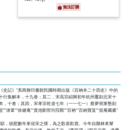
無法訂購
《史記》”系商務印書館民國時期出版《百衲本二十四史》中的
十行集解本，十九卷；其二，宋高宗紹興初年杭州覆刻北宋十
本，十卷；其四，宋孝宗乾道七年（一一七一）蔡夢弼東塾刻
葦”“徐健庵”“貴池劉世珩叚觀”“百衲”“百納寶笈”“規庵藏書”
京邸，頓慰數年來佞宋之懷，為之歡喜歎賞。今年自雞林來輦
絕似歐虞，有元以後，無此工矣。”廉跋謂：“丙辰元宵，過疊