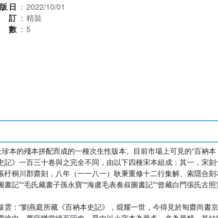
版日
：
2022/10/01
裝訂
：
精裝
本數
：
5
上珍本的殘本拼配而成的一種次生性版本。目前市場上可見的“百衲本
史記》一百三十卷與之完全不同，由以下四種宋本組成：其一，宋刻
張杅桐川郡齋刻，八年（一一八一）耿秉重修十二行集解、索隱合刻
”“毛氏藏書子孫永寶”“海虞毛表奏叔圖書記”“曾藏白門張氏古照堂”“滄
跋雲：“劉燕庭所藏《百衲本史記》，焜耀一世，今得見於匋齋尚書
雪途中，夢寐猶當繞百回也。冊中以小字本為最多，亦為最精，其結體