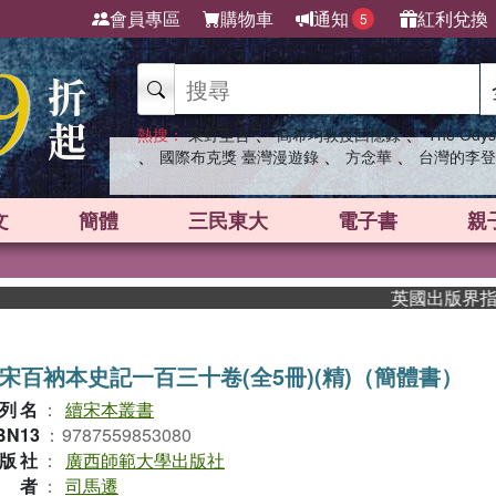
會員專區
購物車
通知
紅利兌換
5
、
、
熱搜：
東野圭吾
高希均教授回憶錄
The Odys
、
、
、
國際布克獎 臺灣漫遊錄
方念華
台灣的李登
文
簡體
三民東大
電子書
親
英國出版界指標大獎
宋百衲本史記一百三十卷(全5冊)(精)（簡體書）
列名
：
續宋本叢書
BN13
：
9787559853080
版社
：
廣西師範大學出版社
作者
：
司馬遷