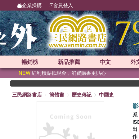
企業採購
會員登入
暢銷榜
新品
推薦
中文
外
NEW
紅利積點抵現金，消費購書更貼心
三民網路書店
簡體書
歷史傳記
中國史
影
系
IS
出