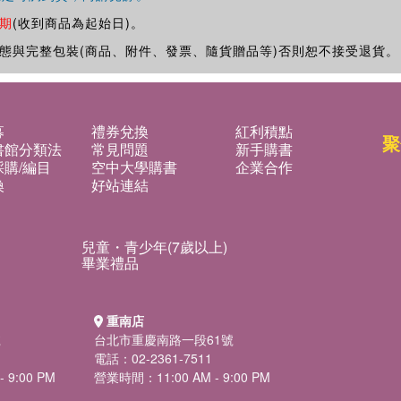
期
(收到商品為起始日)。
態與完整包裝(商品、附件、發票、隨貨贈品等)否則恕不接受退貨。
募
禮券兌換
紅利積點
聚
書館分類法
常見問題
新手購書
購/編目
空中大學購書
企業合作
換
好站連結
兒童・青少年(7歲以上)
畢業禮品
重南店
號
台北市重慶南路一段61號
電話：02-2361-7511
 9:00 PM
營業時間：11:00 AM - 9:00 PM