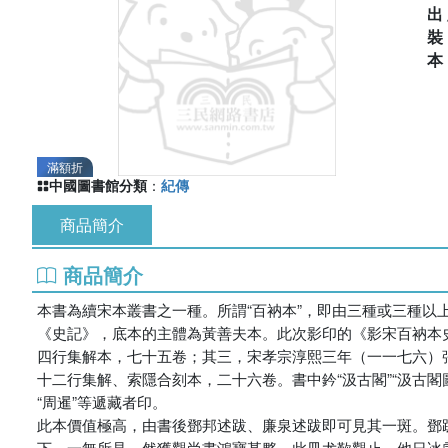
出
滿額折
中國圖書館分類
：
紀傳
商品簡介
商品簡介
本書為續宋本叢書之一種。所謂“百衲本”，即由三種或三種以
《史記》，底本的主體為黃善夫本。此次影印的《影宋百衲本
四行集解本，七十五卷；其三，宋孝宗淳熙三年（一一七六）
十二行集解、索隱合刻本，二十六卷。書中鈐“汲古閣”“汲古閣圖書記
“周暹”等遞藏者印。
此本價值極高，由書後鄧邦述跋、廉泉述跋即可見其一斑。鄧
下，一無所見，然獲觀尚書鴻寶甚夥，此冊尤歎觀止。他日冰