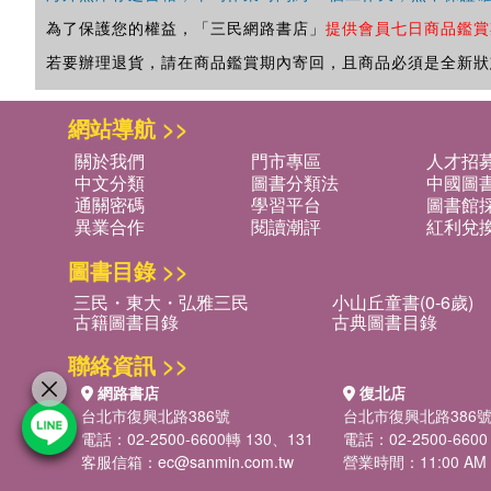
為了保護您的權益，「三民網路書店」
提供會員七日商品鑑賞
若要辦理退貨，請在商品鑑賞期內寄回，且商品必須是全新狀
網站導航 >>
關於我們
門市專區
人才招
中文分類
圖書分類法
中國圖
通關密碼
學習平台
圖書館採
異業合作
閱讀潮評
紅利兌
圖書目錄 >>
三民・東大・弘雅三民
小山丘童書(0-6歲)
古籍圖書目錄
古典圖書目錄
聯絡資訊 >>
網路書店
復北店
台北市復興北路386號
台北市復興北路386
電話：02-2500-6600轉 130、131
電話：02-2500-6600
客服信箱：
ec@sanmin.com.tw
營業時間：11:00 AM -