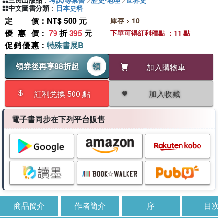
三民出版品
：
考試/專業書
歷史‧地理
世界史
中文圖書分類
：
日本史料
定價
：NT$ 500 元
庫存 > 10
優惠價
：
79
折
395
元
下單可得紅利積點 ：11 點
促銷優惠
：
特殊書展B
領券後再享88折起
領
加入購物車
加入收藏
紅利兌換 500 點
電子書同步在下列平台販售
商品簡介
作者簡介
序
目