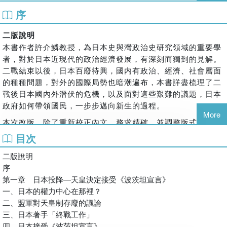
日本在戰後面臨失去海外殖民地、生產受到戰爭破壞，以及戰後賠
序
償等諸多經濟問題。對日本而言，穩定經濟與與穩定國家被視作相
同的概念。日本政府在戰後積極投入經濟發展，1950年韓戰爆發，
二版說明
使軍需市場擴大，並進一步的帶動日本的出口大量增加，替戰後日
本書作者許介鱗教授，為日本史與灣政治史研究領域的重要學
本經濟打下基礎。而日本政府透過各種獎勵出口政策、完善的資金
者，對於日本近現代的政治經濟發展，有深刻而獨到的見解。
二戰結束以後
，
日本百廢待興，國内有政治、經濟、社會層面
貸款措與正確的對外貿易政策，帶領日本走出戰後的低靡經濟情
的種種問題，對外的國際局勢也暗潮遍布，本書詳盡梳理了二
況，步上高度發展的道路。
戰後日本國內外潛伏的危機，以及面對這些艱難的議題，日本
作者參酌豐富的史料文獻，具體分析
1945
年後及至今日，日本
政府如何帶領國民，一步步邁向新生的過程。
如何因應這些挑戰，並一步步邁向現代化國家的歷程，帶領讀
More
本次改版，除了重新校正內文，務求精確，並調整版式與新增
者理解戰後日本史的許多重要議題，包括美軍占領與日本民主
圖片，期望讀者有更舒適的閱讀享受，也能在求知的過程中對
目次
改革的關係、天皇制為何能保存、韓戰如何幫助日本經濟起
日本歷史有更立體的認識
，
進而理解現代日本之所以如此的脈
飛、自民黨的一黨獨大體制如何產生，以及日本的二十一世紀
二版說明
絡。
戰略為何？尤其獨特的是，本書更參酌了日本的國情與民族
序
編輯部謹識
性，兼具歷史研究的理性與國族情懷的感性，為現代日本的形
第一章 日本投降—天皇決定接受《波茨坦宣言》
成，尋求一個答案。
序
一、日本的權力中心在那裡？
十多年俞我在東京出版了一本日文書《中國人の視座から》
二、盟軍對天皇制存廢的議論
（東京：そしえて社，
三、日本著手「終戰工作」
1979
年），這是從中國人的觀點論斷日
本近代史，舉凡幕府末年的「尊王攘夷論」，福澤諭吉的「文
四、日本接受《波茨坦宣言》