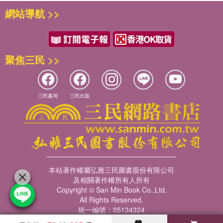
(Japan As No.1)
的暢銷書，中文譯本甚多，據說臺灣有五
七、農林大臣平野力三案
網站導航 >>
種，大陸有三種。人們皆拾洋人的牙慧朗朗上口「日本第
八、所謂「Y項」驅逐公職
一」，卻不知其所以然。就是老美自己被日本人迎頭趕上，恐
九、驅逐公職的效果
怕還不自知為何變成這種地步。因為他們以美國人的價值觀，
第五章 財閥解體—經濟力集中的死灰復燃
即「經濟掛帥」去讚美日本、肯定日本，而忽視日本到達此
一、財閥解散政策的形成與發展
聚焦三民 >>
「第一」過程中的晦暗部分。老美在表面上好像氣魄很大，其
二、四大財閥解散的經過
實目光如豆，心胸狹小，只在維護美國的利益，說穿了只站在
三、《愛德華茲報告書》與日方的對策
美國廠商的立場看問题。結果，《日本第一》這本書根本不能
四、持股會社整理委員會的成立與運作
帶給美國什麼教訓。我的這本《日本現代史》，旨在融會貫通
五、集排法的成立與演變
三民書局
三民出版
日本的「近代」與「現代」，為「日本第一」之謎尋求答案。
六、財閥的復活
第六章 農地改革—經濟結構的根本變革
日本人現在很少談「近代化」，目前他們喜歡掛在嘴裏的是
一、農地改革前史
「國際化」。本來「國際化」是世界霸權的美國強制於日本
二、第一次農地改革
的，現在是被動的日本轉變為主動，反而以「國際化」或「全
三、改革主導權的轉移與第二次農地改革
球化」為手段，追求其「經濟大國」、「政治大國」、甚至
四、農民運動的角色
「軍事大國」的目的。日本何去何從？日本可否成為亞洲各國
本站著作權屬弘雅三民圖書股份有限公司
五、對農地改革的評估
的典範？也是筆者一貫潛存的問題意識，希望各位給我指教。
及相關著作權所有人所有
第七章 憲法制定—日美政治交易的原點
Copyright © San Min Book Co.,Ltd.
許介鱗
一、近衛文麿最先著手修憲
All Rights Reserved.
統一編號：05134324
二、政府和內府爭奪修憲
1991
年
6
月
30
日序於
三、日本政府的《松本草案》