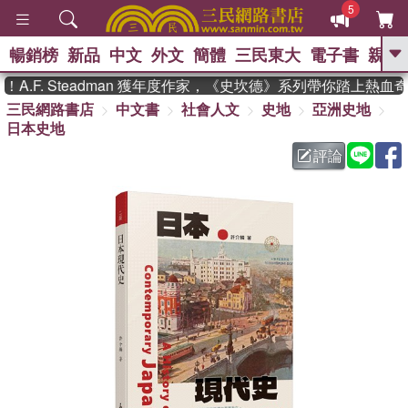
5
暢銷榜
新品
中文
外文
簡體
三民東大
電子書
親子
GO
F. Steadman 獲年度作家，《史坎德》系列帶你踏上熱血奇幻
三民網路書店
中文書
社會人文
史地
亞洲史地
、
熱搜：
東野圭吾
高希均教授回憶錄
日本史地
、
、
、
The Odyssey
父親節
如果歷
、
、
史是一群喵
暑期推薦
國際布克
評論
、
、
獎 臺灣漫遊錄
方念華
台灣的李
、
、
登輝時代
數學女孩：黎曼猜想
偉大的迷走神經