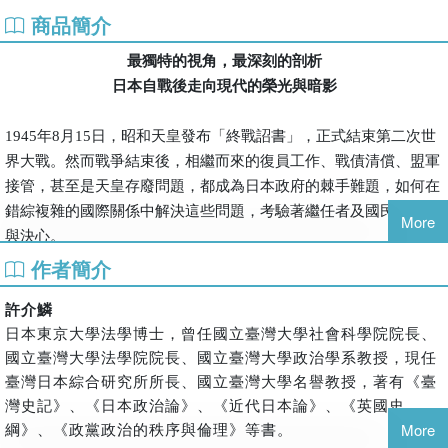
商品簡介
最獨特的視角，最深刻的剖析
日本自戰後走向現代的榮光與暗影
1945
年
8
月
15
日，昭和天皇發布
「
終戰詔書
」
，正式結束第二次世
界大戰。然而戰爭結束後，相繼而來的復員工作、戰債清償、盟軍
接管，甚至是天皇存廢問題，都成為日本政府的棘手難題，如何在
錯綜複雜的國際關係中解決這些問題，考驗著繼任者及國民的智慧
More
與決心。
控制還是合作？錯綜複雜的日美關係
作者簡介
以美國為首，盟軍在戰後接管了日本政府。儘管美國政府曾向盟軍
許介鱗
邀請其他國家派遣佔領軍，但大體上而言，日本在戰後幾乎可以說
日本東京大學法學博士，曾任國立臺灣大學社會科學院院長、
是落入美軍手中。美國在日本施行間接統治，並將日本作為對抗共
國立臺灣大學法學院院長、國立臺灣大學政治學系教授，現任
產主義的基地之一。而從日本政府而言，巧妙的運用盟軍以及總司
臺灣日本綜合研究所所長、國立臺灣大學名譽教授，著有《臺
令部內的矛盾，逐步取回對內政的掌控權。然而在過程之中，權力
灣史記》、《日本政治論》、《近代日本論》、《英國史
的鬥爭與利益糾葛，也一直潛伏在官僚體系之中。
綱》、《政黨政治的秩序與倫理》等書。
More
從重建到成長－－經濟高度發展