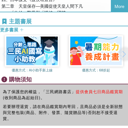
明開化論」，北一輝的「昭和維新論」等等日本通俗的一般
第二章 天皇保存—美國促使天皇人間下凡
More
論，都加以批駁痛擊。
一、「收拾」戰爭與「護持」國體
二、如何規避天皇的戰爭責任
主題書展
1987
年臺北的《日本文摘》編輯部，認為此書批判我國戴季陶
三、天皇祕密拜見麥帥的用意
的「日本論」，日本林房雄的「大東亞戰爭肯定論」，美國賴
更多書展
四、盟總促行日本民主化
謝和的「日本近代化論」，成當代日本研究的新基礎，而為此
五、天皇下凡人間
書推出中文版《近代日本論》（臺北：故鄉出版社，
1987
第三章 美軍占領—日本官僚智勝美國大兵
年）。
一、美軍單獨占領日本
二年後在北京的一家著名出版社也得我本人的同意，在大陸出
二、美國間接統治日本
版《誰最了解日本？》（北京：中國文史出版社，
1989
年）。
三、總司令部內的對立與抗爭
優惠方式：
AI小助手新上線
優惠方式：
68折起
四、民主化政策先占優勢
於是我的日本近代史論，有東京、臺北、北京三種版本。三本
購物須知
五、反共勢力迎頭趕上
的內容完全一樣，但是書名各異，大概是因應所處地點而有不
第四章 驅逐公職—使政敵下臺的政爭工具
同的標題吧！在日本出版，必須特別標示這是從中國人的立場
一、驅逐中央軍國主義者
為了保護您的權益，「三民網路書店」
提供會員七日商品鑑賞期
論斷，並非追隨或模仿日本人的泛泛之論。在中國大陸出版，
(收到商品為起始日)。
二、驅逐地方軍國主義者
則要比較臺灣與大睦的日本研究工夫，看誰最了解日本吧！至
三、財經界的驅逐
於在臺灣，我一貫的主張做學問要有自己的理論體系，不以拾
若要辦理退貨，請在商品鑑賞期內寄回，且商品必須是全新狀態
四、自由黨總裁鳩山一郎案
與完整包裝(商品、附件、發票、隨貨贈品等)否則恕不接受退
洋人（不論是西洋人或東洋客）的牙慧為榮。
五、社會黨松本治一郎案
貨。
1979
年美國人傳高羲
(Ezra F. Vogel)
出版了《日本第一》
六、大藏大臣石橋湛山案