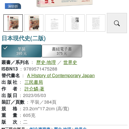
滿額折
日本現代史(二版)
平裝
書紐電子書
395 元
375 元
叢書／系列名
：
歷史‧地理
／
世界史
ISBN13
：
9789571475288
替代書名
：
A History of Contemporary Japan
出版社
：
三民書局
作者
：
許介鱗-著
出版日
：
2023/05/03
裝訂／頁數
：
平裝／384頁
規格
：
23.2cm*17.2cm (高/寬)
重量
：
605克
版次
：
二