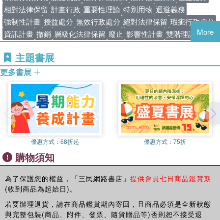
第六節 依法行政原則
相對法律保留
計畫行政
重要性理論
特別用物
迴避義務
強制性計畫
授益處分
無效行政處分
絕對法律保留
瑕疵行政處分
第三章 行政判斷與行政裁量
More
資訊計畫
撤銷
層級化法律保留
廢止
影響性計畫
雙階理論
第一節 行政判斷
第二節 行政裁量
主題書展
更多書展
第四章 行政法之法源與行政法上法律關係
第一節 憲法
第二節 法律
第三節 國際法
第四節 命令
第五節 自治規章
優惠方式：
68折起
優惠方式：
75折
第六節 不成文法源
購物須知
第七節 法源位階
第八節 行政法上法律關係之發生
第九節 行政法上之權利與義務
為了保護您的權益，「三民網路書店」
提供會員七日商品鑑賞期
(收到商品為起始日)。
第十節 行政法上法律關係之消滅
若要辦理退貨，請在商品鑑賞期內寄回，且商品必須是全新狀態
第二編 行政組織法
與完整包裝(商品、附件、發票、隨貨贈品等)否則恕不接受退