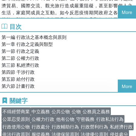
司法院法官學院講座
濟貿易、國際交流、觀光旅行造成嚴重阻礙，甚至影響個人之
司法官、律師、公務人員、警察人員、關務人員等國家考試典試委
More
生活，家庭間成員之互動。如今反思疫情期間政府之各種防疫
員、命題及閱卷委員
措施，對於人權保障或有不足之處，更能凸顯行政法學發展、
目次
法學知識普及之重要性。
現職／
本書之撰寫，係基於筆者留學德國期間對於德國行政法學之研
第一編 行政法之基本概念與原則
國立中正大學法學院教授
究心得、返國後在大學法學院教授行政法相關科目之教學經
第一章 行政之定義與類型
驗，以及長時期擔任中央、地方機關法規委員會、訴願審議委
第一節 行政之定義
員會及國家賠償委員會委員，與我國實務界交流所得之經驗而
第二節 公權力行政
成。
第三節 私經濟行政
第四節 干涉行政
本書之完成，得力於師長之鼓勵、同儕之協助。尤其家庭之支
第五節 給付行政
持與陪伴，更是完成本書不可或缺的動力。三民書局協助本書
第六節 計畫行政
More
之出版，并此致謝。
劉建宏
關鍵字
第二章 行政法之法律原則
第一節 誠實信用原則
2023
年仲夏於府城
不得經營商業
中立義務
公共公物
公物
公務員之義務
第二節 信賴保護原則
公眾忍受原則
公權力行政
他有公物
守密義務
行政私法行為
第三節 明確性原則
行政使用公物
行政處分
行政輔助行為
行政營利行為
私經濟行政
第四節 差別待遇禁止原則
依法行政原則
服從義務
法律保留原則
法律優位原則
侵益處分
第五節 比例原則