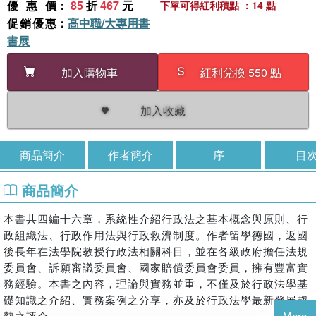
優惠價
：
85
折
467
元
下單可得紅利積點 ：14 點
促銷優惠
：
高中職/大專用書
書展
加入購物車
紅利兌換 550 點
加入收藏
商品簡介
作者簡介
序
目
商品簡介
本書共四編十六章，系統性介紹行政法之基本概念與原則、行
政組織法、行政作用法與行政救濟制度。作者留學德國，返國
後長年在法學院教授行政法相關科目，並在各級政府擔任法規
委員會、訴願審議委員會、國家賠償委員會委員，擁有豐富實
務經驗。本書之內容，理論與實務並重，不僅及於行政法學基
礎知識之介紹、實務案例之分享，亦及於行政法學最新發展趨
勢之評介。
More