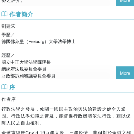
作者簡介
劉建宏
學歷／
德國佛萊堡（Freiburg）大學法學博士
經歷／
國立中正大學法學院院長
總統府法規委員會委員
More
財政部訴願審議委員會委員
財政部南區國稅局復查會委員
序
交通部訴願審議委員會/法規委員會委員
勞動部訴願審議委員會委員
作者序
考選部法規委員會委員
行政法學之發展，攸關一國民主政治與法治建設之健全與鞏
行政院人事行政總處訴願審議委員會委員
固。行政法學知識之普及，能督促行政機關依法行政，藉以保
臺北市政府、臺中市政府、臺南市政府、高雄市政府、嘉義市政
障人民之自由權利。
府、嘉義縣政府、雲林縣政府法規審查小組/國家賠償事件處理小
組/訴願審議委員會委員
全球甫經歷
Covid 19
百年大疫。三年疫情，非但對於全球之經