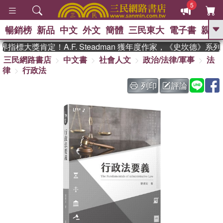
5
暢銷榜
新品
中文
外文
簡體
三民東大
電子書
親子
GO
標大獎肯定！A.F. Steadman 獲年度作家，《史坎德》系列
三民網路書店
中文書
社會人文
政治/法律/軍事
法
、
、
熱搜：
東野圭吾
The Odyssey
律
行政法
、
、
父親節
如果歷史是一群喵
暑期
、
、
推薦
國際布克獎 臺灣漫遊錄
方
列印
評論
、
、
念華
台灣的李登輝時代
數學女
、
孩：黎曼猜想
偉大的迷走神經