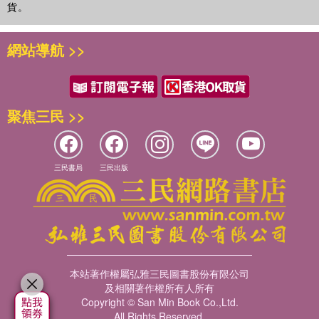
第五章 行政組織之態樣與行政機關之管轄
貨。
第一節 行政主體
第二節 行政組織體
網站導航 >>
第三節 行政機關
第四節 行政機關之管轄與機關間之關係
第六章 地方制度概述
聚焦三民 >>
第一節 地方自治團體之層級
第二節 地方自治立法權
第三節 地方自治團體之組織
第四節 地方自治團體之監督與救濟
三民書局
三民出版
第七章 公務員法與公物法
第一節 公務員之定義及類型
第二節 公務員之資格
第三節 公務員之權利與保障——兼論特別權力關係
第四節 公務員之義務
本站著作權屬弘雅三民圖書股份有限公司
第五節 公務員之責任
及相關著作權所有人所有
第六節 公物之定義與種類
Copyright © San Min Book Co.,Ltd.
第七節 公務之形成、變更與消滅
All Rights Reserved.