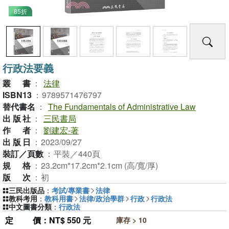
85折
行政法要義
叢書
：
法律
ISBN13
：
9789571476797
替代書名
：
The Fundamentals of Administrative Law
出版社
：
三民書局
作者
：
劉建宏-著
出版日
：
2023/09/27
裝訂／頁數
：
平裝／440頁
規格
：
23.2cm*17.2cm*2.1cm (高/寬/厚)
版次
：
初
三民出版品
：
考試/專業書
法律
教科考用
：
教科用書
法律/政治學群
行政
行政法
中文圖書分類
：
行政法
定價
：NT$ 550 元
庫存 > 10