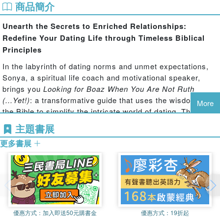
商品簡介
Unearth the Secrets to Enriched Relationships:
Redefine Your Dating Life through Timeless Biblical
Principles
In the labyrinth of dating norms and unmet expectations,
Sonya, a spiritual life coach and motivational speaker,
brings you
Looking for Boaz When You Are Not Ruth
(...Yet!)
: a transformative guide that uses the wisdom of
More
the Bible to simplify the intricate world of dating. This
inspirational tome dispels societal misconceptions, urging
主題書展
women worldwide to question and redefine their
更多書展
relationship values.
Intertwining personal experiences with her professional
coaching acumen, Sonya demonstrates how spiritual
principles can lead to more rewarding relationships. Her
candid and engaging style challenges women to delve
deep into their self-needs and desires, realigning them
優惠方式：
加入即送50元購書金
優惠方式：
19折起
with what they truly value. This book will take you on a