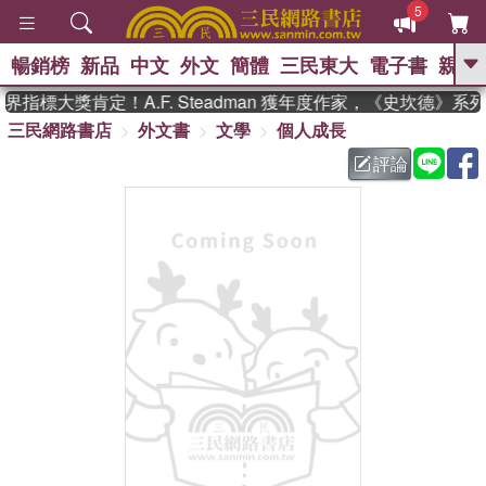
5
暢銷榜
新品
中文
外文
簡體
三民東大
電子書
親子
GO
指標大獎肯定！A.F. Steadman 獲年度作家，《史坎德》
三民網路書店
外文書
文學
個人成長
、
熱搜：
東野圭吾
高希均教授回憶錄
、
、
、
The Odyssey
父親節
如果歷
評論
、
、
史是一群喵
暑期推薦
國際布克
、
、
獎 臺灣漫遊錄
方念華
台灣的李
、
、
登輝時代
數學女孩：黎曼猜想
偉大的迷走神經