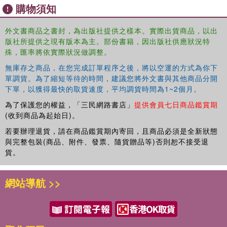
購物須知
soulful journey, teaching that you attract according to
where you are, not where you aspire to be.
外文書商品之書封，為出版社提供之樣本。實際出貨商品，以出
版社所提供之現有版本為主。部份書籍，因出版社供應狀況特
殊，匯率將依實際狀況做調整。
無庫存之商品，在您完成訂單程序之後，將以空運的方式為你下
單調貨。為了縮短等待的時間，建議您將外文書與其他商品分開
下單，以獲得最快的取貨速度，平均調貨時間為1~2個月。
為了保護您的權益，「三民網路書店」
提供會員七日商品鑑賞期
(收到商品為起始日)。
若要辦理退貨，請在商品鑑賞期內寄回，且商品必須是全新狀態
與完整包裝(商品、附件、發票、隨貨贈品等)否則恕不接受退
貨。
網站導航 >>