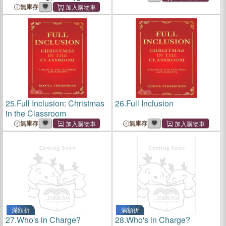
Chaos, Emotional Overload,
無庫存
and Relationship Pain with
the Her Method
25.
Full Inclusion: Christmas
26.
Full Inclusion
in the Classroom
無庫存
無庫存
滿額折
滿額折
27.
Who's in Charge?
28.
Who's in Charge?