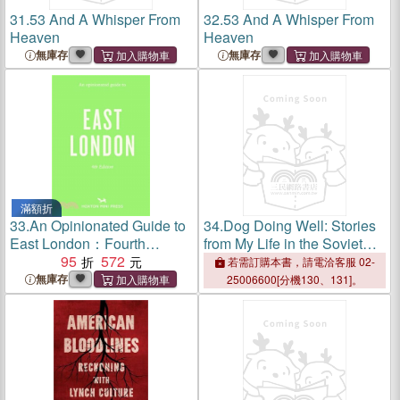
31.
53 And A Whisper From
32.
53 And A Whisper From
Heaven
Heaven
無庫存
無庫存
滿額折
33.
An Opinionated Guide to
34.
Dog Doing Well: Stories
East London：Fourth
from My Life in the Soviet
Edition
95
572
Union
若需訂購本書，請電洽客服 02-
無庫存
25006600[分機130、131]。