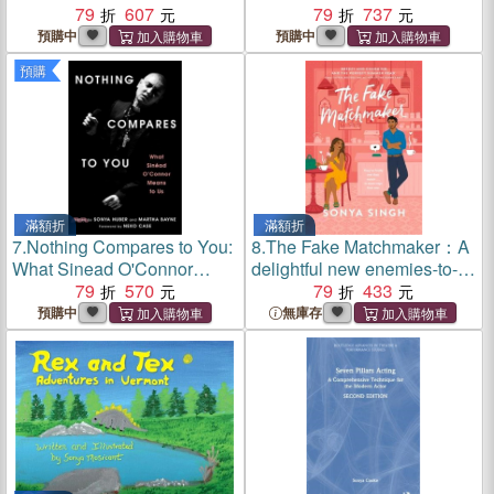
79
607
Queer Fiction Prize
79
737
預購中
預購中
預購
滿額折
滿額折
7.
Nothing Compares to You:
8.
The Fake Matchmaker：A
What Sinead O'Connor
delightful new enemies-to-
Means to Us
79
570
lovers romance, the perfect
79
433
read for summer
預購中
無庫存