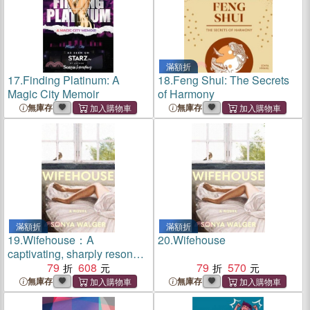
滿額折
17.
Finding Platinum: A
18.
Feng Shui: The Secrets
Magic City Memoir
of Harmony
無庫存
無庫存
滿額折
滿額折
19.
Wifehouse：A
20.
Wifehouse
captivating, sharply resonant
novel about a mother who
79
608
79
570
chooses to leave
無庫存
無庫存