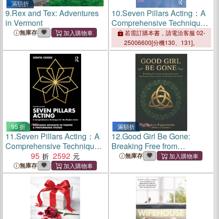
滿額折
9.
Rex and Tex: Adventures
10.
Seven Pillars Acting：A
in Vermont
Comprehensive Technique
for the Modern Actor
無庫存
若需訂購本書，請電洽客服 02-
25006600[分機130、131]。
95 折
滿額折
11.
Seven Pillars Acting：A
12.
Good Girl Be Gone:
Comprehensive Technique
Breaking Free from
for the Modern Actor
95
2592
Conditional Love,
無庫存
Reclaiming Your Voice, and
無庫存
Ending the Cycle