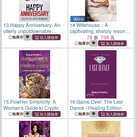
滿額折
13.
Happy Anniversary: An
14.
Wifehouse：A
utterly unputdownable
captivating, sharply resonant
psychological thriller with a
novel about a mother who
79
738
無庫存
shocking twist
chooses to leave
無庫存
15.
PowHer Simplicity: A
16.
Game Over: The Last
Woman's Guide to Crypto
Dance - Healing Edition
Confidence
無庫存
無庫存