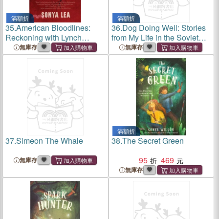
滿額折
滿額折
35.
American Bloodlines:
36.
Dog Doing Well: Stories
Reckoning with Lynch
from My Life in the Soviet
Culture
Union
無庫存
無庫存
滿額折
37.
Simeon The Whale
38.
The Secret Green
95
469
無庫存
無庫存