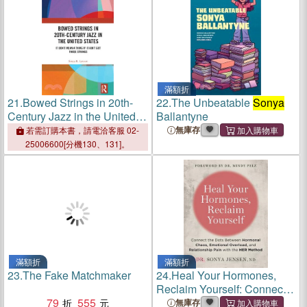
滿額折
21.
Bowed Strings in 20th-
22.
The Unbeatable
Sonya
Century Jazz in the United
Ballantyne
States: It Don't Mean a Thing
無庫存
若需訂購本書，請電洽客服 02-
If It Ain't Got Those Strings:
25006600[分機130、131]。
滿額折
滿額折
23.
The Fake Matchmaker
24.
Heal Your Hormones,
Reclaim Yourself: Connect
79
555
the Dots Between Hormonal
無庫存