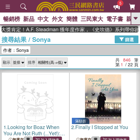
5
暢銷榜
新品
中文
外文
簡體
三民東大
電子書
親子
GO
！A.F. Steadman 獲年度作家，《史坎德》系列帶你踏上熱
搜尋結果
/
Sonya
、
熱搜：
東野圭吾
高希均教授回憶錄
篩選
、
、
、
The Odyssey
父親節
花開錦
作者：Sonya
、
、
、
繡
暑期推薦
方念華
台灣的
、
李登輝時代
數學女孩：黎曼猜想
共
846
筆
顯示
排序
、
、
偉大的迷走神經
如果歷史是一
第
1
/ 22
頁
、
群喵
臺灣漫遊錄
滿額折
1.
Looking for Boaz When
2.
Finally I Stopped at You
You Are Not Ruth (...Yet!):
Dating Made Simple Using
無庫存
無庫存