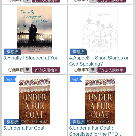
Basic Bible Principles
滿額折
滿額折
3.
Finally I Stopped at You
4.
Aspect! ─ Short Stories or
God Speaking?
無庫存
無庫存
預購
預購
滿額折
滿額折
5.
Under a Fur Coat
6.
Under a Fur Coat：
Shortlisted for the PFD