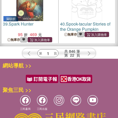
滿額折
39.
Spark Hunter
40.
Spook-tacular Stories of
the Orange Pumpkin
95
469
無庫存
無庫存
共
846
筆
第
22
頁
網站導航 >>
聚焦三民 >>
三民書局
三民出版