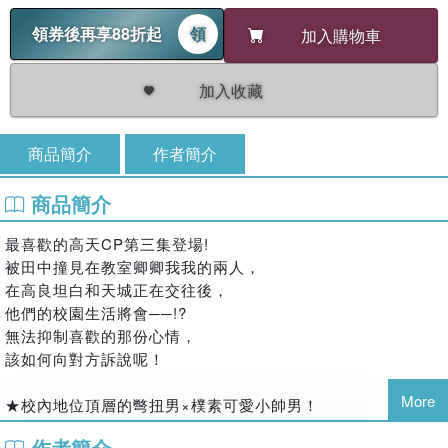
領券後再享88折起
領
加入購物車
加入收藏
商品簡介
作者簡介
商品簡介
最喜歡的高天CP第三集登場!
被田中撞見在教室卿卿我我的兩人，
在高良坦白和天城正在交往後，
他們的校園生活將會──!?
無法抑制喜歡的那份心情，
該如何向對方訴說呢！
More
★校內地位頂層的彆扭男×樸素可愛小帥男！
★在SNS引發熱烈話題的微笨&輕揪心BL!!
作者簡介