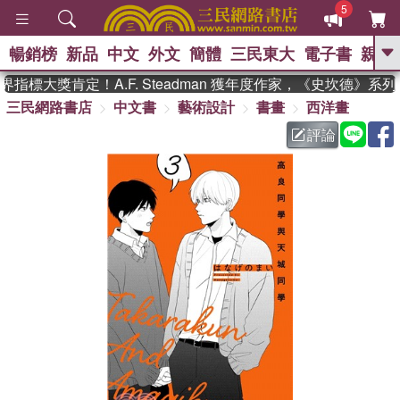
5
暢銷榜
新品
中文
外文
簡體
三民東大
電子書
親子
GO
指標大獎肯定！A.F. Steadman 獲年度作家，《史坎德》系
三民網路書店
中文書
藝術設計
書畫
西洋畫
、
熱搜：
東野圭吾
高希均教授回憶錄
、
、
、
The Odyssey
父親節
如果歷
評論
、
、
史是一群喵
暑期推薦
國際布克
、
、
獎 臺灣漫遊錄
方念華
台灣的李
、
、
登輝時代
數學女孩：黎曼猜想
偉大的迷走神經