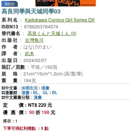
滿額折
高良同學與天城同學03
系列名
：
Kadokawa Comics Girl Series DX
ISBN13
：
9786263784574
替代書名
：
高良くんと天城くん (3)
出版社
：
台灣角川
作者
：
はなげのまい
譯者
：
此木
出版日
：
2024/02/07
裝訂／頁數
：
平裝／192頁
規格
：
21cm*15cm*1.2cm (高/寬/厚)
重量
：
184克
中文書
：
休閒生活
漫畫
漫畫館
：
漫畫
BL、GL
BL
中文圖書分類
：
漫畫
定價
：NT$ 220 元
優惠價
：
90
折
198
元
庫存：1
下單可得紅利積點 ：5 點