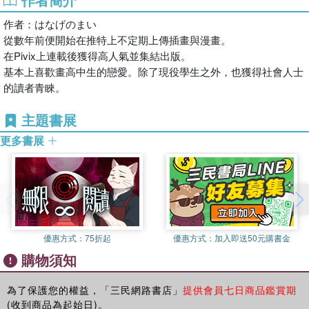
★真人影劇化！
★首刷限定精美典藏書卡！（首刷售完即無贈品）
作者：はなげのまい
從數年前便開始在推特上不定期上傳插畫與漫畫。
在Pivix上連載後獲得高人氣並集結出版。
©hanagenomai 2023 / KADOKAWA CORPORATION
基本上喜歡畫高中生的戀愛。除了現役學生之外，也獲得社會人士
的讀者青睞。
主題書展
更多書展
優惠方式：
75折起
優惠方式：
加入即送50元購書金
購物須知
為了保護您的權益，「三民網路書店」
提供會員七日商品鑑賞期
(收到商品為起始日)。