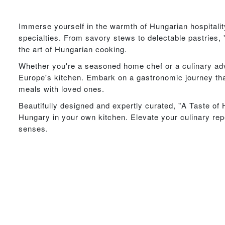
Immerse yourself in the warmth of Hungarian hospitalit
specialties. From savory stews to delectable pastries
the art of Hungarian cooking.
Whether you're a seasoned home chef or a culinary adve
Europe's kitchen. Embark on a gastronomic journey that
meals with loved ones.
Beautifully designed and expertly curated, "A Taste of H
Hungary in your own kitchen. Elevate your culinary reper
senses.