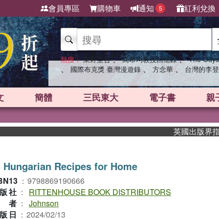
會員專區
購物車
通知
紅利兌換
5
、
、
熱搜：
東野圭吾
高希均教授回憶錄
The Odys
、
、
、
國際布克獎 臺灣漫遊錄
方念華
台灣的李登
文
簡體
三民東大
電子書
親
英國出版界指標大獎
 Hungarian Recipes for Home
BN13
：
9798869190666
版社
：
RITTENHOUSE BOOK DISTRIBUTORS
作者
：
Johnson
版日
：
2024/02/13