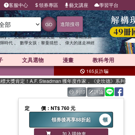
客服中心
領券專區
藝文講座
學習平台
進階搜尋
GO
、
、
、
sey
父親節
如果歷史是一群喵
暑期推薦
、
、
輝時代
數學女孩：黎曼猜想
偉大的迷走神經
子
文具選物
漫畫
教科考用
165反詐騙
肯定！A.F. Steadman 獲年度作家，《史坎德》系列帶你踏
列印
評論
定價
：NT$ 760 元
領券後再享88折起
領
加入購物車