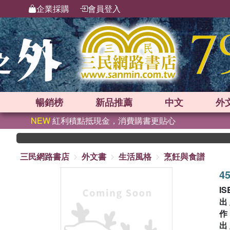
企業採購
會員登入
暢銷榜
新品
推薦
中文
外
NEW
紅利積點抵現金，消費購書更貼心
三民網路書店
外文書
生活風格
烹飪與食譜
45
IS
出
出