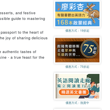
esserts, and festive
sible guide to mastering
優惠方式：
19折起
passport to the heart of
he joy of sharing delicious
e authentic tastes of
ne - a true feast for the
優惠方式：
75折起
優惠方式：
熱賣中