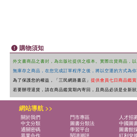
購物須知
外文書商品之書封，為出版社提供之樣本。實際出貨商品，以
無庫存之商品，在您完成訂單程序之後，將以空運的方式為你
為了保護您的權益，「三民網路書店」
提供會員七日商品鑑賞
若要辦理退貨，請在商品鑑賞期內寄回，且商品必須是全新狀
網站導航 >>
關於我們
門市專區
人才招
中文分類
圖書分類法
中國圖
通關密碼
學習平台
圖書館採
異業合作
閱讀潮評
紅利兌