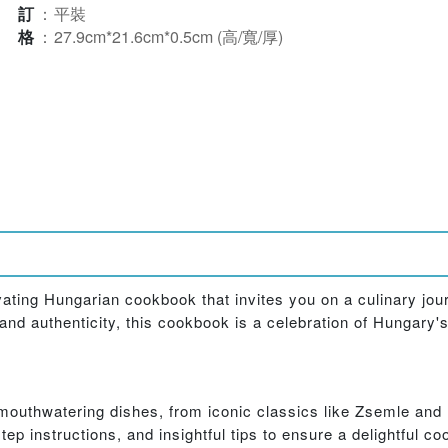
裝訂
：
平裝
規格
：
27.9cm*21.6cm*0.5cm (高/寬/厚)
ating Hungarian cookbook that invites you on a culinary jou
and authenticity, this cookbook is a celebration of Hungary's
of mouthwatering dishes, from iconic classics like Zsemle a
tep instructions, and insightful tips to ensure a delightful c