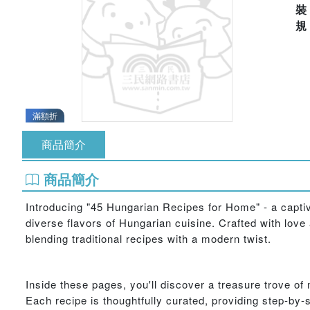
滿額折
商品簡介
商品簡介
Introducing "45 Hungarian Recipes for Home" - a captiv
diverse flavors of Hungarian cuisine. Crafted with love 
blending traditional recipes with a modern twist.
Inside these pages, you'll discover a treasure trove 
Each recipe is thoughtfully curated, providing step-by-s