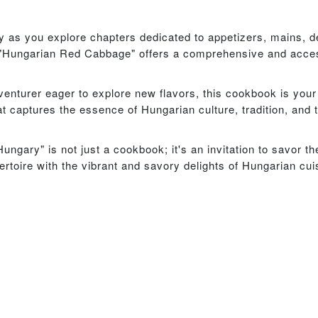
y as you explore chapters dedicated to appetizers, mains, d
, "Hungarian Red Cabbage" offers a comprehensive and acces
nturer eager to explore new flavors, this cookbook is your 
 captures the essence of Hungarian culture, tradition, and t
ungary" is not just a cookbook; it's an invitation to savor th
toire with the vibrant and savory delights of Hungarian cuisi