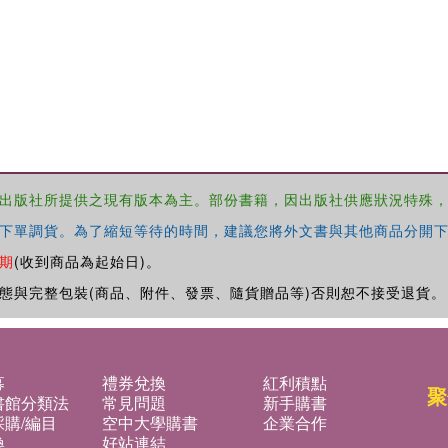
出版社所提供之現有版本為主。部份書籍，因出版社供應狀況特殊
下單調貨。為了縮短等待的時間，建議您將外文書與其他商品分開下
期
(收到商品為起始日)。
態與完整包裝(商品、附件、發票、隨貨贈品等)否則恕不接受退貨。
募
禮券兌換
紅利積點
聚
書館分類法
常見問題
新手購書
購/編目
空中大學購書
企業合作
換
好站連結