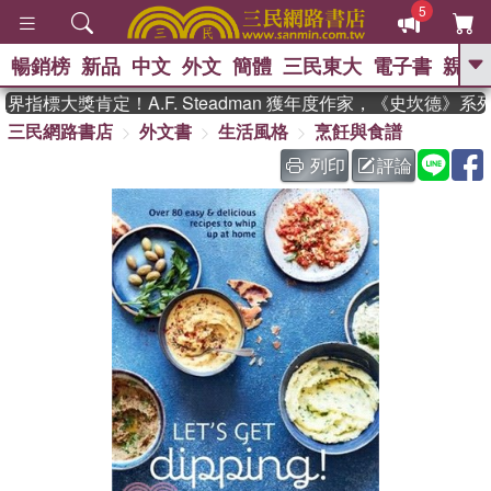
5
暢銷榜
新品
中文
外文
簡體
三民東大
電子書
親子
GO
指標大獎肯定！A.F. Steadman 獲年度作家，《史坎德》系
三民網路書店
外文書
生活風格
烹飪與食譜
、
、
熱搜：
東野圭吾
The Odyssey
、
、
父親節
如果歷史是一群喵
暑期
列印
評論
、
、
推薦
國際布克獎 臺灣漫遊錄
方
、
、
念華
台灣的李登輝時代
數學女
、
孩：黎曼猜想
偉大的迷走神經