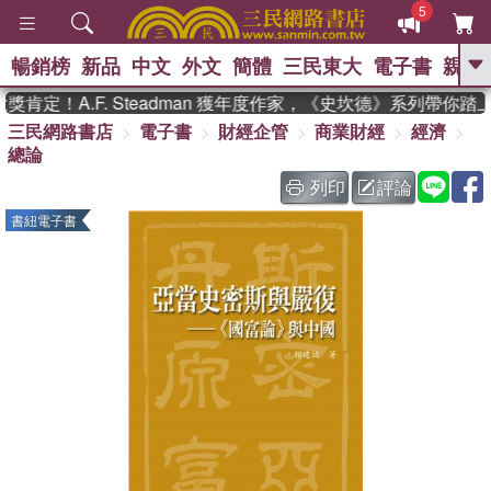
5
暢銷榜
新品
中文
外文
簡體
三民東大
電子書
親子
GO
定！A.F. Steadman 獲年度作家，《史坎德》系列帶你踏上
三民網路書店
電子書
財經企管
商業財經
經濟
、
熱搜：
東野圭吾
高希均教授回憶錄
總論
、
、
、
The Odyssey
父親節
如果歷
、
、
史是一群喵
暑期推薦
國際布克
列印
評論
、
、
獎 臺灣漫遊錄
方念華
台灣的李
書紐電子書
、
、
登輝時代
數學女孩：黎曼猜想
偉大的迷走神經