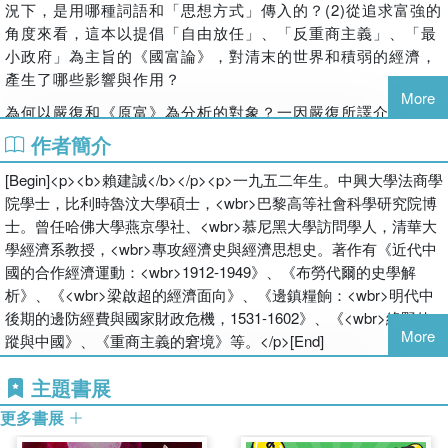
況下，
是用哪種詞語和「思想方式」傳入的？(2)
從追求富強的
角度來看，這本以提倡「自由放任」、「反重商主義」
、「最
小政府」為主旨的《國富論》，對清末的世界和積弱的經濟，
產生了哪些影響與作用？
More
為何以嚴復和《原富》為分析的對象？一因嚴復所譯介的西方
學說，
對清末知識界產生了廣泛的影響；二因《國富論》
在西
作者簡介
洋經濟思想史上有其絕對的開創性地位。
這本名著在中國近代
[Begin]<p><b>賴建誠</b></p><p>一九五二年生。中興大學法商學
思想啟蒙的階段，透過「譯文雖美、而義轉歧」
的節譯和豐富
院學士，比利時魯汶大學碩士，<wbr>巴黎高等社會科學研究院博
的暗語，不論從中國經濟學史或思想史的角度來看，
都有顯著
士。曾任哈佛大學燕京學社、<wbr>慕尼黑大學訪問學人，清華大
的意義。
學經濟系教授，<wbr>專攻經濟史與經濟思想史。著作有《近代中
國的合作經濟運動：<wbr>1912-1949》、《布勞代爾的史學解
析》、《<wbr>梁啟超的經濟面向》、《邊鎮糧餉：<wbr>明代中
後期的邊防經費與國家財政危機，1531-1602》、《<wbr>綠野仙
More
蹤與中國》、《重商主義的窘境》等。</p>[End]
主題書展
更多書展