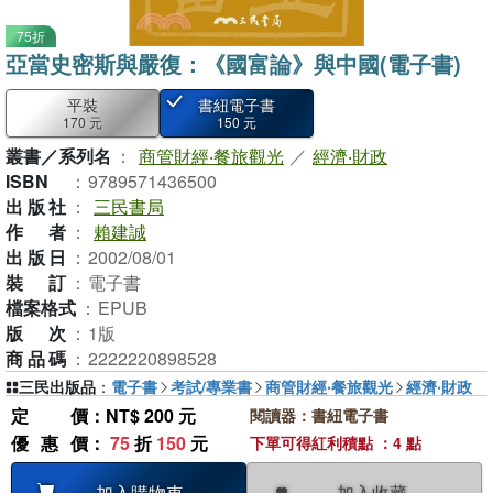
75折
亞當史密斯與嚴復：《國富論》與中國(電子書)
平裝
書紐電子書
170 元
150 元
叢書／系列名
：
商管財經‧餐旅觀光
／
經濟‧財政
ISBN
：
9789571436500
出版社
：
三民書局
作者
：
賴建誠
出版日
：
2002/08/01
裝訂
：
電子書
檔案格式
：
EPUB
版次
：
1版
商品碼
：
2222220898528
三民出版品
：
電子書
考試/專業書
商管財經‧餐旅觀光
經濟‧財政
定價
：NT$ 200 元
閱讀器：書紐電子書
優惠價
：
75
折
150
元
下單可得紅利積點 ：4 點
加入收藏
加入購物車