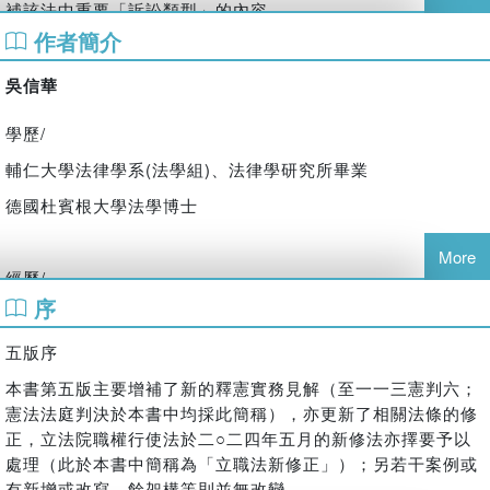
補該法中重要「訴訟類型」的內容。
作者簡介
本書不僅對中華民國憲法的條文及相關憲法理論為全面性的闡
釋，更著重於憲法體系思維與法學論證的建構，即藉由各該單
吳信華
元的基礎說明與案例解析，而在基本憲法條文概念的闡述或國
學歷/
外理論與制度的比較外，更呈現了一個進階對憲法深入論證思
考的視野，而有助於對憲法正確的理解與認知。不論對法律的
輔仁大學法律學系(法學組)、法律學研究所畢業
初學者或準備國家考試的考生，或甚至非法律系而想要對憲法
德國杜賓根大學法學博士
有所認識的學子，本書都應該可以提供一個在憲法學習上不一
樣的素材。
More
經歷/
序
教育部公費留學考試及格
曾任世新大學、中央警察大學兼任助理教授
五版序
國立中正大學法律學系助理教授、副教授
本書第五版主要增補了新的釋憲實務見解（至一一三憲判六；
憲法法庭判決於本書中均採此簡稱），亦更新了相關法條的修
德國慕尼黑大學法學院、美國喬治華盛頓大學法學院、中央研
正，立法院職權行使法於二
○
二四年五月的新修法亦擇要予以
究院法律學研究所籌備處訪問學人
處理（此於本書中簡稱為「立職法新修正」）；另若干案例或
德國聯邦憲法法院五十周年紀念論文集(上、下)主編
有新增或改寫，餘架構等則並無改變。