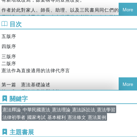
考試院典試委員
More
作者於此對家人、師長、助理、以及三民書局同仁們的協助表
示謝意，更感恩上天。書中疏漏當在所難免，任何批評與指
現為國立中正大學法律學系教授
目次
正，都是作者所會虛心接受的。
本次新版對近來吾國憲法理論發展的觀察是：「只知基本權利
五版序
著(譯)作/
衡量，而乏構成要件檢視」的「泛憲法化思考」，在「裁判憲
四版序
法審查」制度施行數年後的現在，於實務及學理的運作上似益
憲法訴訟專題研究(一)──「訴訟類型」
形嚴重。在此情狀下，憲法更容易成為一個空泛內涵的法律。
三版序
聯邦憲法法院──地位、程序、裁判
二版序
憲法所帶給我們的，應該是一個理性的思辯與論證，而不是基
憲法訴訟基礎十講
憲法作為直接適用的法律代序言
於信仰的價值表態。
其餘發表憲法及憲法訴訟相關論文多篇，刊登於各學術期刊雜
More
第一篇 憲法基礎論述
誌
第一章 憲法的意義與功能
關鍵字
第二章 憲法的分類與特性
第三章 憲法的解釋與適用
憲法釋論
中華民國憲法
憲法理論
憲法訴訟法
憲法學習
作者謹識
第四章 憲法的修改與變遷
法律初學者
國家考試
基本權利
憲法條文
憲法案例
第五章 憲政慣例
民國一一三年六月
主題書展
第二篇 憲法基本原則