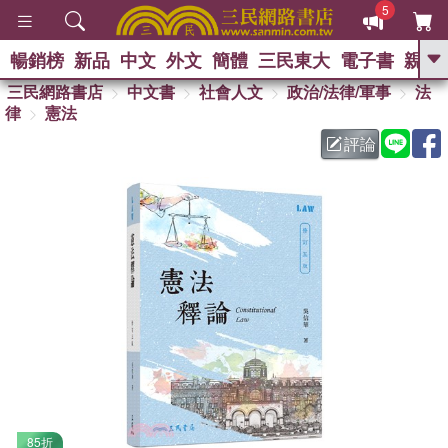
5
暢銷榜
新品
中文
外文
簡體
三民東大
電子書
親子
GO
三民網路書店
中文書
社會人文
政治/法律/軍事
法
律
憲法
熱搜：
評論
85折