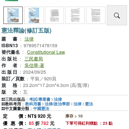
憲法釋論(修訂五版)
叢書
：
法律
ISBN13
：
9789571478159
替代書名
：
Constitutional Law
出版社
：
三民書局
作者
：
吳信華-著
出版日
：
2024/09/25
裝訂／頁數
：
平裝／920頁
規格
：
23.2cm*17.2cm*4.3cm (高/寬/厚)
版次
：
五
三民出版品
：
考試/專業書
法律
教科考用
：
教科用書
法律/政治學群
法律
憲法
中文圖書分類
：
中國憲法
定價
：NT$ 920 元
庫存 > 10
優惠價
：
85
折
782
元
下單可得紅利積點 ：23 點