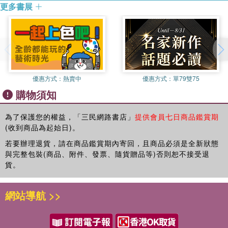
更多書展
第一章 法治國家原則
第二章 民主國家原則
第三章 附論民生福利國家原則與基本國策
第三篇 憲法的前言與總綱
第一章 憲法的前言
第二章 憲法的總綱
優惠方式：
熱賣中
優惠方式：
單79雙75
購物須知
第四篇 基本權利總論
第一章 基本權利的意義
為了保護您的權益，「三民網路書店」
提供會員七日商品鑑賞期
第二章 基本權利的分類
(收到商品為起始日)。
第三章 基本權利的主體
若要辦理退貨，請在商品鑑賞期內寄回，且商品必須是全新狀態
第四章 基本權利的功能
與完整包裝(商品、附件、發票、隨貨贈品等)否則恕不接受退
第五章 基本權利的效力
貨。
第六章 基本權利的保護、限制與拋棄
第七章 基本權利的競合與衝突
第八章 基本權利（自由權）的體系思考
網站導航 >>
第九章 基本權利受侵害聲請釋憲的程序