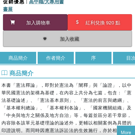
促銷優惠
：
高中職/大專用書
書展
加入購物車
紅利兌換 920 點
加入收藏
商品簡介
作者簡介
序
目
商品簡介
本書「憲法釋論」，即對於憲法為「闡釋」與「論證」，以中
華民國憲法的架構為基礎，在內容上共分為七篇，包含：「憲
法基礎論述」、「憲法基本原則」、「憲法的前言與總綱」、
「基本權利總論」、「基本權利各論」、「國家機關組織」及
「中央與地方之關係及地方自治」等，每篇並區分若干章節，
內容除各該單元基礎理論的論述外，更輔以相關案例為具體的
印證說明。而同時因應憲法訴訟法的生效施行，亦於相關處增
More