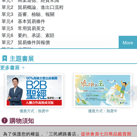
單元2 貿易概論、進出口流程
本書於最後附有112及113年國貿業務丙級技能檢定術科試題解析，
單元3 簽審、檢驗、報關
使讀者得以熟悉考題類型與出題趨勢。
單元4 基本貿易條件
單元5 常用貿易英文
單元6 要約、承諾、索賠
單元7 貿易條件與報價
More
單元8 信用狀
單元9 進出口結匯與融資
主題書展
單元10 貨物運輸保險、輸出保險
更多書展
單元11 國際貨物運輸
第二篇 丙級術科分類重點及範例演練
單元12 基礎貿易英文
單元13 貿易流程
單元14 商業信用狀分析
優惠方式：
熱賣中
優惠方式：
熱賣中
單元15 貿易單據製作
購物須知
單元16 出口價格核算
第三篇 模擬試題
為了保護您的權益，「三民網路書店」
提供會員七日商品鑑賞期