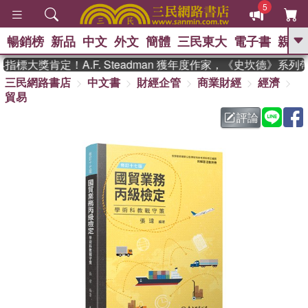
5
暢銷榜
新品
中文
外文
簡體
三民東大
電子書
親子
GO
標大獎肯定！A.F. Steadman 獲年度作家，《史坎德》系列
三民網路書店
中文書
財經企管
商業財經
經濟
、
熱搜：
東野圭吾
高希均教授回憶錄
貿易
、
、
、
The Odyssey
父親節
如果歷
、
、
史是一群喵
暑期推薦
國際布克
評論
、
、
獎 臺灣漫遊錄
方念華
台灣的李
、
、
登輝時代
數學女孩：黎曼猜想
偉大的迷走神經