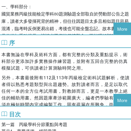
一、學科部分：
國貿業務丙級技能檢定學科80題測驗題全部取自於勞動部公告之題
庫，讀者大多發揮死背的精神，但往往因題目太多且相似題目容易
More
混淆，臨考時反倒更易出錯，考後也可能全盤忘記。故本書在每單
元前增加重點提示，讓讀者不僅能釐清觀念，更能理解幫助記憶，
序
達到背過即不忘之功夫。
本書無論在學科及術科方面，都有完整的分類及重點提示，術
二、術科部分：
科部分更添加許多實務操作練習題，並附有五回合完整的仿真
國貿業務丙級技能檢定術科涵蓋貿易流程、基礎貿易英文、商業信
模擬試題，可供讀者計算測驗時間之用。
用狀分析、貿易單據製作及出口價格核算五大部分，每部分都有完
另外，本書最後附有112及113年丙級檢定術科試題解析，使讀
整的重點提示。此外，國貿實務教科書多缺乏練習題，本書放入許
者得以熟悉考題類型與出題趨勢。故對讀者而言，是足以取代
多模擬試題，幫助讀者從練習中達到學習的效果。
任何一本的全方位考試用書，對教師而言，更是一本教學上絕
佳的輔助用書。然因題庫牽涉範圍廣大，編者們學驗有限，且
More
三、模擬試題：
須在極短時間內完成編製工作，固有疏漏在所難免，尚祈諸位
本書附有五回合完整的仿真模擬試題，可供讀者計算測驗時間之
能不吝指正及見諒。
目次
用。
第一篇 丙級學科分節重點與考題
單元1 商業道德、經貿常識
四、最新年度試題解析：