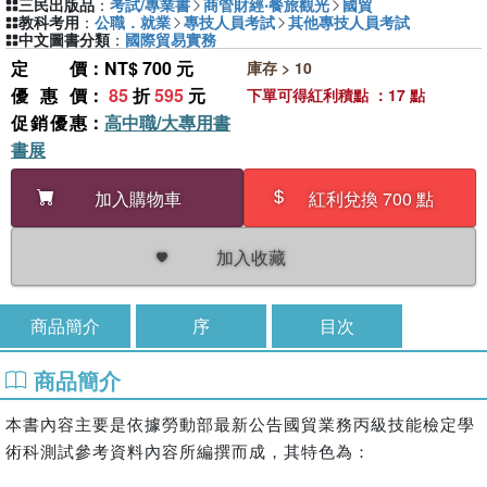
三民出版品
：
考試/專業書
商管財經‧餐旅觀光
國貿
教科考用
：
公職．就業
專技人員考試
其他專技人員考試
中文圖書分類
：
國際貿易實務
定價
：NT$ 700 元
庫存 > 10
優惠價
：
85
折
595
元
下單可得紅利積點 ：17 點
促銷優惠
：
高中職/大專用書
書展
加入購物車
紅利兌換 700 點
加入收藏
商品簡介
序
目次
商品簡介
本書內容主要是依據勞動部最新公告國貿業務丙級技能檢定學
術科測試參考資料內容所編撰而成，其特色為：