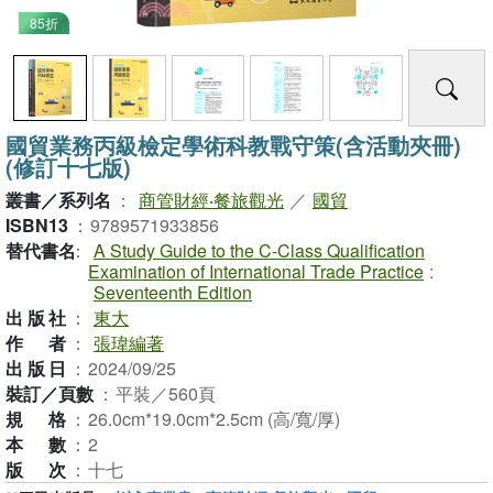
85折
國貿業務丙級檢定學術科教戰守策(含活動夾冊)
(修訂十七版)
叢書／系列名
：
商管財經‧餐旅觀光
／
國貿
ISBN13
：
9789571933856
替代書名
：
A Study Guide to the C-Class Qualification
Examination of International Trade Practice
:
Seventeenth Edition
出版社
：
東大
作者
：
張瑋編著
出版日
：
2024/09/25
裝訂／頁數
：
平裝／560頁
規格
：
26.0cm*19.0cm*2.5cm (高/寬/厚)
本數
：
2
版次
：
十七