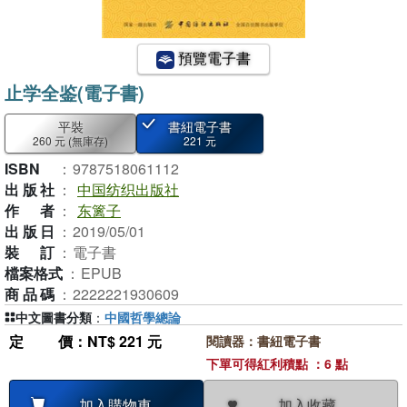
預覽電子書
止学全鉴(電子書)
平裝
書紐電子書
260 元
(無庫存)
221 元
ISBN
：
9787518061112
出版社
：
中国纺织出版社
作者
：
东篱子
出版日
：
2019/05/01
裝訂
：
電子書
檔案格式
：
EPUB
商品碼
：
2222221930609
中文圖書分類
：
中國哲學總論
定價
：NT$ 221 元
閱讀器：書紐電子書
下單可得紅利積點 ：6 點
加入收藏
加入購物車