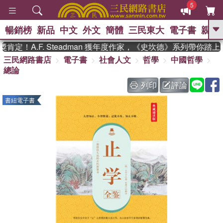
5
暢銷榜
新品
中文
外文
簡體
三民東大
電子書
親子
GO
定！A.F. Steadman 獲年度作家，《史坎德》系列帶你踏上
三民網路書店
電子書
社會人文
哲學
中國哲學
、
、
熱搜：
東野圭吾
The Odyssey
總論
、
、
父親節
如果歷史是一群喵
暑期
、
、
推薦
國際布克獎 臺灣漫遊錄
方
列印
評論
、
、
念華
台灣的李登輝時代
數學女
書紐電子書
、
孩：黎曼猜想
偉大的迷走神經