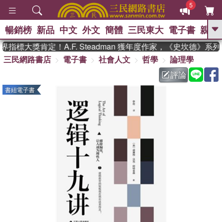
5
暢銷榜
新品
中文
外文
簡體
三民東大
電子書
親子
GO
指標大獎肯定！A.F. Steadman 獲年度作家，《史坎德》系
三民網路書店
電子書
社會人文
哲學
論理學
、
熱搜：
東野圭吾
高希均教授回憶錄
、
、
、
The Odyssey
父親節
如果歷
評論
、
、
史是一群喵
暑期推薦
國際布克
書紐電子書
、
、
獎 臺灣漫遊錄
方念華
台灣的李
、
、
登輝時代
數學女孩：黎曼猜想
偉大的迷走神經