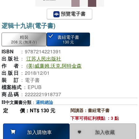
預覽電子書
逻辑十九讲(電子書)
精裝
書紐電子書
208 元
(無庫存)
130 元
ISBN
：
9787214221391
出版社
：
江苏人民出版社
作者
：
(美)威廉姆.沃克.阿特金森
出版日
：
2018/12/01
裝訂
：
電子書
檔案格式
：
EPUB
商品碼
：
2222221918737
中文圖書分類
：
邏輯總論
定價
：NT$ 130 元
閱讀器：書紐電子書
下單可得紅利積點 ：3 點
加入收藏
加入購物車