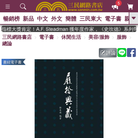
5
暢銷榜
新品
中文
外文
簡體
三民東大
電子書
親子
GO
標大獎肯定！A.F. Steadman 獲年度作家，《史坎德》系列
三民網路書店
電子書
休閒生活
美容/服飾
服飾
、
熱搜：
東野圭吾
高希均教授回憶錄
總論
、
、
、
The Odyssey
父親節
如果歷
、
、
史是一群喵
暑期推薦
國際布克
評論
、
、
獎 臺灣漫遊錄
方念華
台灣的李
書紐電子書
、
、
登輝時代
數學女孩：黎曼猜想
偉大的迷走神經