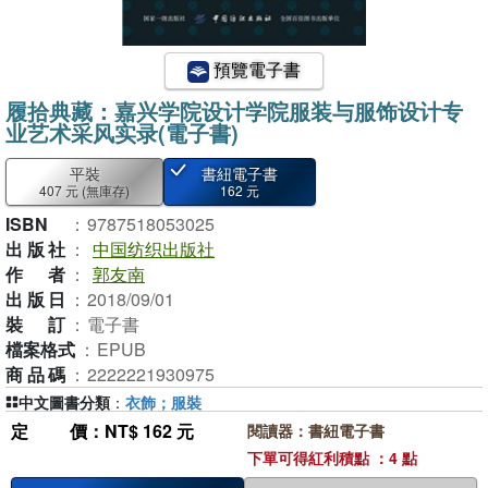
預覽電子書
履拾典藏：嘉兴学院设计学院服装与服饰设计专
业艺术采风实录(電子書)
平裝
書紐電子書
407 元
(無庫存)
162 元
ISBN
：
9787518053025
出版社
：
中国纺织出版社
作者
：
郭友南
出版日
：
2018/09/01
裝訂
：
電子書
檔案格式
：
EPUB
商品碼
：
2222221930975
中文圖書分類
：
衣飾；服裝
定價
：NT$ 162 元
閱讀器：書紐電子書
下單可得紅利積點 ：4 點