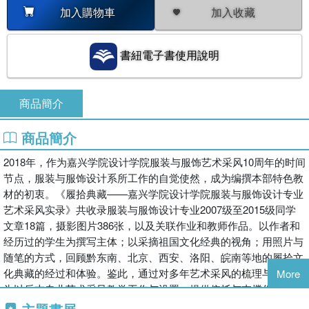
加入收藏
加入購物車
書紐電子書使用說明
商品簡介
商品簡介
2018年，作为嘉兴学院设计学院服装与服饰艺术采风10周年的时间
节点，服装与服饰设计系所工作的自觉使然，成为编撰本部特色教
材的初衷。《履拾典藏——嘉兴学院设计学院服装与服饰设计专业
艺术采风实录》共收录服装与服饰设计专业2007级至2015级同学
文章18篇，摄影图片386张，以及关联作业和教师作品。以作者和
经历过的学生为撰写主体；以采摘祖国文化经典的视角；用照片与
随笔的方式，回顾黔东南、北京、西安、洛阳、皖南等地的履拾文
化典藏的经过和体验。鉴此，通过对多年艺术采风的梳理与省思，
More
为以后本专业艺术采风教学工作与设置，提供依托与支撑作用。
《履拾典藏——嘉兴学院设计学院服装与服饰设计专业艺术采风实