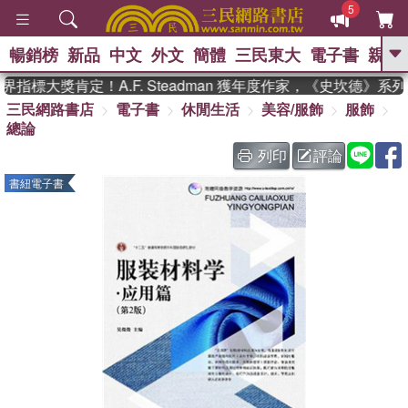
5
暢銷榜
新品
中文
外文
簡體
三民東大
電子書
親子
GO
指標大獎肯定！A.F. Steadman 獲年度作家，《史坎德》系
三民網路書店
電子書
休閒生活
美容/服飾
服飾
、
熱搜：
東野圭吾
高希均教授回憶錄
總論
、
、
、
The Odyssey
父親節
如果歷
、
、
史是一群喵
暑期推薦
國際布克
列印
評論
、
、
獎 臺灣漫遊錄
方念華
台灣的李
書紐電子書
、
、
登輝時代
數學女孩：黎曼猜想
偉大的迷走神經