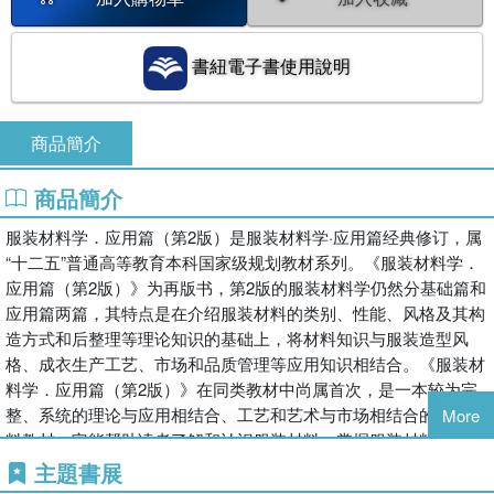
書紐電子書使用說明
商品簡介
商品簡介
服装材料学．应用篇（第2版）是服装材料学·应用篇经典修订，属
“十二五”普通高等教育本科国家级规划教材系列。《服装材料学．
应用篇（第2版）》为再版书，第2版的服装材料学仍然分基础篇和
应用篇两篇，其特点是在介绍服装材料的类别、性能、风格及其构
造方式和后整理等理论知识的基础上，将材料知识与服装造型风
格、成衣生产工艺、市场和品质管理等应用知识相结合。《服装材
料学．应用篇（第2版）》在同类教材中尚属首次，是一本较为完
整、系统的理论与应用相结合、工艺和艺术与市场相结合的服装材
More
料教材。它能帮助读者了解和认识服装材料，掌握服装材料再设计
的能力。《服装材料学．应用篇（第2版）》既可作为高等院校服
主題書展
装专业基础教材，也可作为服装业设计、技术、管理及科研人员的