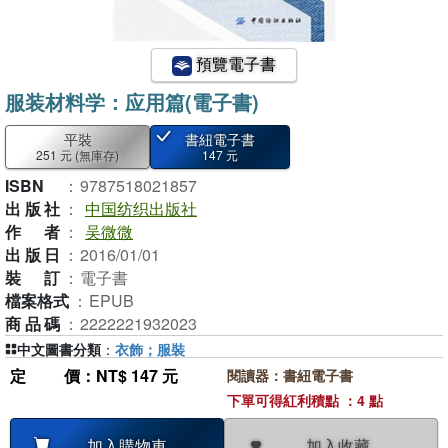
預覽電子書
服装材料学：应用篇(電子書)
平裝
書紐電子書
251 元
(無庫存)
147 元
ISBN
：
9787518021857
出版社
：
中国纺织出版社
作者
：
吴微微
出版日
：
2016/01/01
裝訂
：
電子書
檔案格式
：
EPUB
商品碼
：
2222221932023
中文圖書分類
：
衣飾；服裝
定價
：NT$ 147 元
閱讀器：書紐電子書
下單可得紅利積點 ：4 點
加入收藏
加入購物車