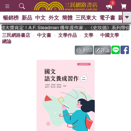
5
暢銷榜
新品
中文
外文
簡體
三民東大
電子書
親子
GO
獎肯定！A.F. Steadman 獲年度作家，《史坎德》系列帶你
三民網路書店
中文書
文學作品
文學
中國文學
、
、
熱搜：
東野圭吾
The Odyssey
總論
、
、
父親節
如果歷史是一群喵
暑期
、
、
推薦
國際布克獎 臺灣漫遊錄
方
列印
評論
、
、
念華
台灣的李登輝時代
數學女
、
孩：黎曼猜想
偉大的迷走神經