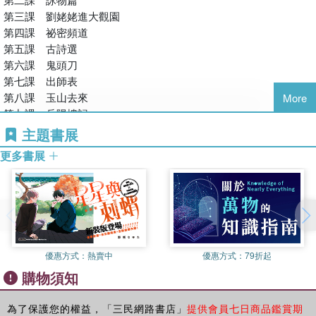
別、寫作手法與文意的類推能力。
第三課 劉姥姥進大觀園
每課課後皆附有心智圖，運用圖像學習，複習課文重點！
P
國學常識藉由表格填空，幫助同學釐清觀念。
第四課 祕密頻道
第五課 古詩選
P
寫作手法、文意類推運用配合、填空等題型，培養判讀能
第六課 鬼頭刀
力。
第七課 出師表
參、閱讀理解訓練
第八課 玉山去來
More
精選課文相關文本作為閱讀題組，培養閱讀理解與應對大考的
第九課 岳陽樓記
能力。
第十課 現代詩選
主題書展
第十一課 壯遊
P
閱讀題組以選擇題為主，測驗文意理解及推理應用能力。
更多書展
文化教材 孟子選讀
P
混合題組加入手寫題型，幫助同學分析文本，寫出適合的
答案。
每課課後皆附有心智圖，運用圖像學習，複習課文重點！
優惠方式：
熱賣中
優惠方式：
79折起
購物須知
為了保護您的權益，「三民網路書店」
提供會員七日商品鑑賞期