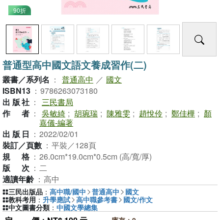
90折
普通型高中國文語文養成習作(二)
叢書／系列名
：
普通高中
／
國文
ISBN13
：
9786263073180
出版社
：
三民書局
作者
：
吳敏綺
;
胡琬瑞
;
陳雅雯
;
趙悅伶
;
鄭佳樺
;
顏
嘉儀-編著
出版日
：
2022/02/01
裝訂／頁數
：
平裝／128頁
規格
：
26.0cm*19.0cm*0.5cm (高/寬/厚)
版次
：
二
適讀年齡
：
高中
三民出版品
：
高中職/國中
普通高中
國文
教科考用
：
升學應試
高中職參考書
國文/作文
中文圖書分類
：
中國文學總集