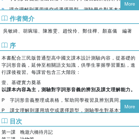
More
課文理解則運用填空或選擇題型，測驗學生對基本文意的
P
作者簡介
掌握。
貳、進階語文挑戰
吳敏綺、胡琬瑞、陳雅雯、趙悅伶、鄭佳樺、顏嘉儀 編著
取材和課文相關的語文知識及文本素材，測驗對國學常識的辨
別、寫作手法與文意的類推能力。
序
國學常識藉由表格填空，幫助同學釐清觀念。
P
本書配合三民版普通型高中國文課本設計測驗內容，從基礎的
寫作手法、文意類推運用配合、填空等題型，培養判讀能
字詞形音義，延伸至相關語文知識，供學生掌握學習重點，進
P
力。
行課後複習。每課皆包含三大階段：
壹、基礎實力奠基
參、閱讀理解訓練
以課本內容為主，測驗對字詞形音義的辨別及課文理解能力。
精選課文相關文本作為閱讀題組，培養閱讀理解與應對大考的
能力。
P
字詞形音義整理成表格，幫助同學複習及辨別異同。
More
閱讀題組以選擇題為主，測驗文意理解及推理應用能力。
P
P
課文理解則運用填空或選擇題型，測驗學生對基本文意的
掌握。
混合題組加入手寫題型，幫助同學分析文本，寫出適合的
P
目次
答案。
貳、進階語文挑戰
第一課 晚遊六橋待月記
取材和課文相關的語文知識及文本素材，測驗對國學常識的辨
第二課 詠物篇