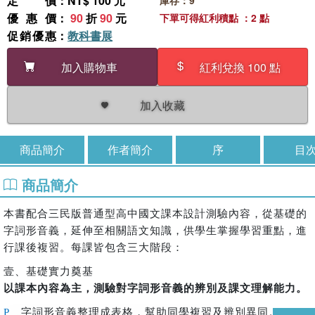
定價
：NT$ 100 元
庫存：9
優惠價
：
90
折
90
元
下單可得紅利積點 ：2 點
促銷優惠
：
教科書展
加入購物車
紅利兌換 100 點
加入收藏
商品簡介
作者簡介
序
目
商品簡介
本書配合三民版普通型高中國文課本設計測驗內容，從基礎的
字詞形音義，延伸至相關語文知識，供學生掌握學習重點，進
行課後複習。每課皆包含三大階段：
壹、基礎實力奠基
以課本內容為主，測驗對字詞形音義的辨別及課文理解能力。
字詞形音義整理成表格，幫助同學複習及辨別異同。
P