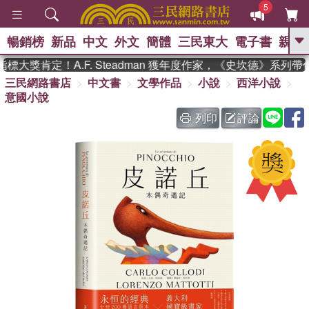
5
暢銷榜
新品
中文
外文
簡體
三民東大
電子書
親子
GO
大獎肯定！A.F. Steadman 獲年度作家，《史坎德》系列帶
三民網路書店
中文書
文學作品
小說
西洋小說
、
、
熱搜：
東野圭吾
The Odyssey
意國小說
、
、
父親節
如果歷史是一群喵
暑期
、
、
推薦
國際布克獎 臺灣漫遊錄
方
列印
評論
、
、
念華
台灣的李登輝時代
數學女
、
孩：黎曼猜想
偉大的迷走神經