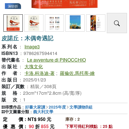
滿額折
皮諾丘：木偶奇遇記
系列名
：
Image3
ISBN13
：
9786267594414
替代書名
：
Le avventure di PINOCCHIO
出版社
：
大塊文化
作者
：
卡洛.科洛迪-著
;
羅倫佐.馬托蒂-繪
出版日
：
2025/01/23
裝訂／頁數
：
精裝／308頁
規格
：
23cm*17cm*2.8cm (高/寬/厚)
版次
：
1
得獎作品
：
好書大家讀
2025年度
文學讀物B組
中文圖書分類
：
義大利文學
定價
：NT$ 950 元
庫存：2
優惠價
：
90
折
855
元
下單可得紅利積點 ：25 點