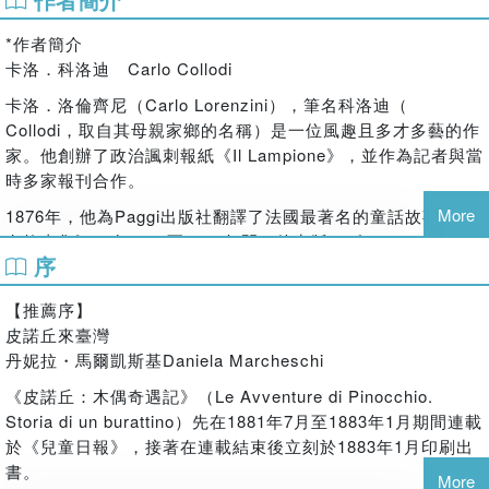
歷史判決了項羽與劉邦的命運，項思龍也無可奈何！
一切都得如史記所載般的發展，絕不能讓歷史有絲毫差錯！
*作者簡介
這是項思龍來到這古代的使命，一個深沉又滿是哀傷的使命！
卡洛．科洛迪 Carlo Collodi
作者簡介：
卡洛．洛倫齊尼（Carlo Lorenzini），筆名科洛迪（
無極，新一代武俠奇幻大師，與黃易並稱「港台雙聖」。自出
Collodi，取自其母親家鄉的名稱）是一位風趣且多才多藝的作
道以來，憑著其無人能及的跳躍式思維，獨具風格的優美文
家。他創辦了政治諷刺報紙《Il Lampione》，並作為記者與當
筆，連創十數部長篇武俠奇幻精品，他綜合古、今中外各派精
時多家報刊合作。
華，以新作《古今決》、《戰神傳》、《龍翔記》和《尋龍
More
1876年，他為Paggi出版社翻譯了法國最著名的童話故事《仙
記》再次風靡港台，榮登99港台春季武俠小說龍虎榜之首。其
女故事集》。在1877至1878年間，他出版了《Giannettino》
中又以《尋龍記》一本最為膾炙人口。其筆下的異幻世界，常
序
和《Minuzzolo》，這些作品使他成為奠定義大利公共教育基
常把讀者們帶進疑幻似真的奇幻江湖恩怨之中而欲罷不能，特
礎的功臣。
別是對錯亂時空的奇幻描寫，更讓人不知不覺沉醉於梟雄霸氣
【推薦序】
縱橫，英豪傲骨撐天，俠女柔情千縷的奇幻時空之中；他以自
自1881年起，他在《兒童報》上連載《一個木偶的故事》
皮諾丘來臺灣
己對奇幻時空的獨特觀感，創造了一個武俠奇幻的熱潮。
（Storia di un burattino），並於1883年由Felice Paggi出版
丹妮拉・馬爾凱斯基Daniela Marcheschi
社出版了完整版本，書名為《皮諾丘：木偶奇遇記》（Le
《皮諾丘：木偶奇遇記》（Le Avventure di Pinocchio.
avventure di Pinocchio），此書為義大利文學永恆的經典。
內文簡介：
Storia di un burattino）先在1881年7月至1883年1月期間連載
歷史終究是歷史，項思龍和父親都是這古代歷史的局外人
譯者簡介
於《兒童日報》，接著在連載結束後立刻於1883年1月印刷出
本就應該做一個平凡的人，而不該涉足歷史！
郝明義
書。
More
這場歷史的戰爭太過滑稽和殘酷了！