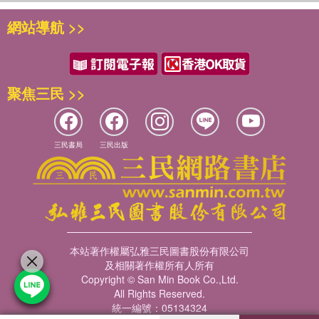
同時，本譯本融合了義大利畫家洛倫佐．馬托蒂為《皮諾丘：
勒奇諾一命。
格及米開朗基羅．安東尼奧尼執導的電影《愛神》（Eros,
裡的另一個「主宰」，主導整個故事的那個是小女孩也是媽
「我知道了，」他說著笑起來，搔了搔自己的假髮。「這個小
木偶奇遇記》創作的精美插畫。馬托蒂以三十多年時間，三度
網站導航 >>
2004）設計過場動畫。2007 年，他參與動畫電影《怕黑怪
媽，有一頭藍髮的仙女。
聲音一定是我腦袋想像出來的。還是回頭幹活吧。」
詮釋皮諾丘的世界，用色彩與圖像補充文字未能說盡的奇異與
第12章
談》（Peur(s) du noir）的創作。2011 年，他為電影《曾
他又拿起小斧頭，用力地劈了一下木頭。
溫暖，為這部經典帶來新的視覺語言。
吞火的人給了皮諾丘五枚金幣，讓他帶回家給傑佩托。但是皮
因此，閱讀《皮諾丘：木偶奇遇記》的時候，無論是少年讀者
經……也許不是》（Il Etait une fois... Peut-être pas）設計
「哇！真痛啊！」又是那個小聲音很不高興地喊起來。
諾丘上了一隻狐狸和一隻貓的當，跟他們走了。
還是成人讀者，都能感受到19世紀的氣息；然而，他們仍然會
動畫序列，並於2012 年參與恩佐．達洛動畫電影《頑童皮諾
這次櫻桃大師可真嚇壞了。驚恐之下，他的眼睛瞪得要掉出眼
被這個渴望獲得自由的木偶吸引，甚至深深著迷。那是木偶想
科洛迪在這本書裡，很喜歡用「一千」為單位來形容事情。
聚焦三民 >>
第13章
丘》（Pinocchio）的角色與場景設計。
眶，嘴巴張著合不攏，舌頭幾乎伸到下巴底下。整個人看起來
要在一個農業和手工業的義大利中「遇見」世界的冒險；但這
木偶戲的大帳蓬上，有一千種各種顏色；一千隻啄木鳥來把皮
紅螃蟹旅館。
就像廣場噴泉的怪異雕像。
馬托蒂的出版物豐富多元，包括Einaudi 出版社的《化身博
個義大利已經透過去現實化而成為寓言和童話的舞台，所以這
諾丘變長的鼻子啄回原形，等等。
第14章
士》（Jekyll & Hyde, 2002）、《霜之聲》（Il rumore della
個義大利也可以是任何國家；其中的自然地理也已經去現實化
等他終於能說話了，櫻桃大師在恐懼中顫抖著聲音，結結巴巴
在第19章結尾的地方，皮諾丘在逮呆瓜這個城市被關進牢裡四
三民書局
三民出版
因為沒有聽會說話的蟋蟀的勸說，皮諾丘遇上了殺手。
brina , 2003），以及Nuages 出版社的《馬托蒂的海報》（I
而成為寓言和童話的舞台，所以每個人都可以往其中投射自己
地說道：
個月之後，遇到年輕皇帝大赦。但是所有其他罪犯都得到釋
manifesti di Mattotti , 2002） 與《吳哥窟》（Angkor,
的經歷。
「那……那個小聲音到底是從哪……哪裡來的？這裡一……一
放，皮諾丘卻沒有。直到他承認自己也是個混蛋之後，獄卒才
第15章
2003）。2009 年， 他與Orecchio acerbo / Gallimard 合作
個人也沒有。難道是這塊木頭像小孩子一樣學會了哭泣和搗亂
說：「哦，這麼說的話，你就有一千個可以放出去的理由
殺手一路追逐皮諾丘。抓到他之後，他們把他吊在一棵好大的
《皮諾丘：木偶奇遇記》雖然出生於不太遙遠的昨天，但仍然
出版《漢塞爾與格蕾特》（Hansel e Gretel ），並於2010年
嗎？我不相信。這塊小木頭看來跟所有其他柴火都沒兩樣，扔
了。」
老橡樹上。
是寫給今天和未來讀者看的故事。為什麼？因為木偶小男孩皮
與音樂家路．瑞德（Lou Reed）聯手創作《烏鴉》（Il corvo
到火裡差不多可以煮一鍋豆子……這到底是怎麼回事？會是裡
諾丘擁有世界上的三種靈魂——植物、動物和人性——而他經
所以，最後，我也想借用科洛迪的話來說：
第16章
, 2012）。
面藏了什麼人嗎？如果真藏了人，那他可慘了。我現在就要立
由發生在自己身上的一連串「冒險」來認識這三種靈魂。所
請大家來讀這本書吧。這是一本有一千個理由要讀的書。
美麗的藍髮少女把木偶救下來，讓他上床睡覺，並叫來三個醫
本站著作權屬弘雅三民圖書股份有限公司
刻解決他！」
羅倫佐．馬托蒂的藝術橫跨漫畫、插畫、電影與繪畫，風格鮮
以，他是通往某種宇宙性和普世性的連續門檻或通道，所有生
——有一千個理由要讀的書 譯者的話 郝明義
生來看他是死是活。
及相關著作權所有人所有
說著，他雙手抓起那塊可憐的木頭，拿出全身力氣砸向房間的
明且富有表現力。他不僅是現代漫畫藝術的重要推動者，更是
命的原則都安置其中。
Copyright © San Min Book Co.,Ltd.
一道道牆壁。
第17章
當代視覺藝術領域不可忽視的關鍵人物，其作品打破了藝術形
All Rights Reserved.
身為會說話的木頭，能夠在堅固的物質中發聲呈現自我，皮諾
推薦人
然後，他停下來仔細聆聽，看是否能聽到什麼小小的哀叫聲。
皮諾丘吃了糖，但不肯吃藥；然而，等他看到掘墓人來要抬他
式間的藩籬，創造出跨越文化與語言的普世視覺語言。
統一編號：05134324
丘是人類學裡的人文主義所能象徵的最高綜合體：人類從投身
他等了兩分鐘——沒有；五分鐘——沒有；十分鐘——還是沒
走的時候，就吃了。然後他撒了一個謊，結果他受到懲罰，鼻