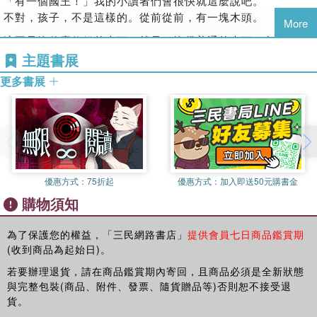
「有一個國王！」我的小讀者們會很快就這麼說吧。
團體，突破傳統敘事與藝術框架，創作風格前衛且富有表現
科洛迪的文字確實充滿了創意，並且因為有豐富的幽默感而卓
Collodi）全力協助臺灣首次完整譯本
不對，孩子，不是這樣的。從前從前，有一塊木頭。
力。
越非凡。這是一種散布著宮廷、民間和托斯卡尼詞彙形式的語
第6章
More
☆義大利國寶級畫家馬托蒂 三十年蘊釀插畫版本
言，並帶有19世紀義大利用語的動詞變位。
皮諾丘睡著的時候，腳放在一個瓦罐火盆上，第二天早上醒來
這不是塊什麼值錢的木頭，就是一塊很普通的木頭，冬天拿來
1984 年，他創作了《火焰》（Fuochi），這部作品在漫畫界
皮諾丘擁有世界上的三種靈魂
發現他的腳全燒掉了。
燒爐子，或者放在壁爐裡生火，把房間暖和起來的木頭。
主題書展
被視為一大盛事，並獲得了重要的國際獎項。他的作品，從
另一方面，現在在臺灣出版的這個新譯本，忠實呈現義大利原
——植物、動物和人性——
我也說不清事情是怎麼發生的，反正就是有一天，這塊木頭就
《事件》（Incidenti）到《污點》（Stigmate），再到《斯帕
文本中充滿節奏感的敘述風格、科洛迪獨特的語境，以及這本
第7章
他經由發生在自己身上的一連串「冒險」來認識這三種靈魂。
更多書展
出現在一個老木匠的店裡。老木匠名叫安東尼奧大師，不過，
塔科先生》（Le Signor Spartaco）、《內法斯托博士》
傑作懸浮在現實主義和奇幻、童話般筆調之間的氛圍。
傑佩托回到家，給木偶做了雙新腳；這個可憐的傢伙還把帶回
你是否對《皮諾丘：木偶奇遇記》有這樣的印象：一個說謊時
因為他鼻尖總是像熟透的櫻桃一樣又紅又亮，所以大家也都叫
（Doctor Nefasto）、《窗邊的人》（L'uomo alla nestra）
來要自己吃的食物給了他。
最初，《皮諾丘：木偶奇遇記》這本書是由佛羅倫斯的出版社
鼻子會變長的木偶小孩？
他櫻桃大師。
和眾多其他作品，不但全都呈現出獨特的韻味，卻又沒有受限
菲利切．帕吉（Felice Paggi）出版，收錄在「趣味讀物」
第8章
這個由迪士尼動畫和各種簡化版本重塑的經典，其實是一部許
櫻桃大師看見這塊木頭的時候，滿心歡喜；他開心地搓著兩隻
於單一的手法，不斷探索繪畫創新的可能性。
（Amene Letture）系列。因為科洛迪在之前就寫過像《詹尼
傑佩托給皮諾丘做了一雙新鞋，並賣掉了自己的外套來買一本
多人未曾完整閱讀的傳說之書。
手，輕聲跟自己說道：
馬托蒂的插畫作品廣泛見於《紐約客》（The New
提尼》（Giannettino, 1877）和《米努佐利》（Minuzzolo,
字母書。
「我就是要這塊木頭；剛好我的桌子還缺一條腿。」
本譯本帶你回到原著，重新探索卡洛．科洛迪筆下的故事魅
Yorker）、《世界報》（Le Monde）、《南德意志報》
1878）這樣的創新教育讀本，所以這本書的目標讀者是小學高
優惠方式：
75折起
優惠方式：
加入即送50元購書金
第9章
他伸手拿起一把鋒利的小斧頭，準備砍掉樹皮，削滑一點。然
力。從木偶皮諾丘的誕生到他的冒險旅程，原著充滿幽默、生
（Süddeutsche Zeitung）等國際媒體。時尚領域中，他曾為
年級的學生，他們已經對科洛迪非常熟悉。出於這些原因，
購物須知
皮諾丘為了去看木偶表演，賣掉了他的字母書。
而，就在第一斧要砍下去的時候，胳臂在半空中停住，因為他
動又深刻的筆觸，揭示出童年與成長的多重面貌。這不僅是一
《浮華》（Vanity）雜誌設計視覺藝術，並為建築期刊
《皮諾丘：木偶奇遇記》的包裝設計並不講究：輕薄的書冊格
聽到一個非常微小的聲音在請求：「嘿，別砍得太重啊！」
部兒童故事，更是對人性的幽默諷刺和深刻反思。
第10章
《Domus》設計2010 年的所有封面。在童書領域，他為《皮
式，淺藍色封面，用紙也不結實。
為了保護您的權益，「三民網路書店」
提供會員七日商品鑑賞期
你一定可以想像這位櫻桃大師有多吃驚吧！
許多木偶認出了他們的兄弟皮諾丘，為他辦了一場盛大的歡迎
諾丘》（Pinocchio）及《尤金尼奧》（Eugenio）繪製插圖，
此次翻譯特別參考了由卡洛．科洛迪國家基金會推薦的英文版
(收到商品為起始日)。
然而，科洛迪在這些紙頁上所寫下的那些底蘊深厚的文字，卻
他睜大了眼睛四處張望，想找出那個小小的聲音到底從哪裡傳
派對。然而，在慶祝活動的高潮，木偶師吞火的人出現了，皮
後者於1993 年榮獲布拉迪斯拉發大獎（Grand Prix di
本，並在翻譯過程中得到丹妮耶拉．馬爾凱斯基（該基金會國
為一個「神奇的」主角勾勒出令人難以忘懷的肖像：那個瘦削
來，但什麼人也沒看到！他看了看工作枱底下——沒人；他看
若要辦理退貨，請在商品鑑賞期內寄回，且商品必須是全新狀態
諾丘眼看下場不妙。
Bratislava）。他的個展遍及羅馬展覽宮、哈勒姆弗朗斯．哈
家版本編輯委員會主席）的悉心協助。她提供了原著精確的細
的木偶小孩皮諾丘，就算字面上沒說是那個童話世界裡的「主
了那個總是關著的櫥櫃——沒人；他看了那個裝著木屑和鋸末
與完整包裝(商品、附件、發票、隨貨贈品等)否則恕不接受退
爾斯博物館與米蘭羅馬門博物館，作品在全球廣泛流傳。
節指導，確保譯文能忠實再現科洛迪的文字風格與情感深度。
第11章
宰」（lord），實際也悠然自得地遭遇到會說話的蟋蟀、怪蟒
的籃子——沒人；他打開商店的門，看了看街上——還是沒
貨。
吞火的人打了個噴嚏，饒了皮諾丘；皮諾丘也救了他的朋友阿
馬托蒂同樣涉足動畫與電影領域，為王家衛、史蒂文．索德伯
蛇、貓和狐狸、可怕的角鯊，還有哲學家鮪魚，以及這個童話
人。啊？這怎麼辦？