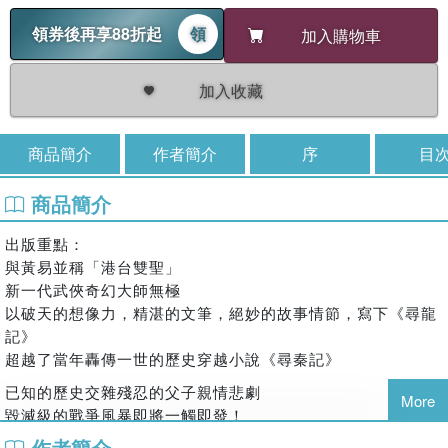
領券後再享88折起
領
加入購物車
加入收藏
商品簡介
作者簡介
序
目
商品簡介
出版重點：
與黃易並稱「港台雙聖」
新一代武俠奇幻大師無極
以破天的想像力，精湛的文筆，絕妙的故事情節，寫下《尋龍
記》
超越了當年轟傳一世的歷史穿越小說《尋秦記》
已知的歷史交雜殘忍的父子親情悲劇
More
毀滅級的戰爭風暴即將一觸即發！
一切都是定數！歷史的定數！
作者簡介