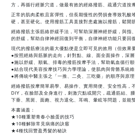
方，再循行經脈穴道，做最有效的經絡撥筋、疏通穴道按
正常的肌肉柔軟且富彈性，但長期慢性的勞損會導致乳酸
硬，甚至硬化。使用撥筋工具直接對患處施以撥筋，鬆開
經絡撥筋主張筋絡舒緩手法，可幫助深層神經舒緩，與指
的舒緩，幫助自律神經回復到平衡，自律神經功能只要回
現代的撥筋療法的最大優點便是立即可見的效用（但效果
●按照經絡與筋脈的走向，針對點、線、面全面操作，深
●施以舒緩、順氣、排毒的撥筋按摩手法，幫助氣血循行
●結合現代美容按摩技巧與力學理論，使肌肉與骨骼系統維
●將傳統中醫主張之「一推、二灸、三吃藥」的順序與原
經絡撥筋按摩簡單易學、易操作、實用簡便、安全性高，
DIY，在臉部及全身進行，刺激穴點或開穴，疏通筋結、
下垂、黑斑、面皰、視力退化、耳鳴、暈眩等問題，並能
本書涵蓋：
★10種重塑青春小臉蛋的技巧
★10種解除常見病痛的訣竅
★4種找回豐盈秀髮的秘訣