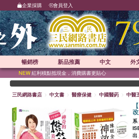
企業採購
會員登入
暢銷榜
新品
推薦
中文
外
NEW
紅利積點抵現金，消費購書更貼心
三民網路書店
中文書
醫療保健
中國醫葯
中醫
【
改
系
IS
出