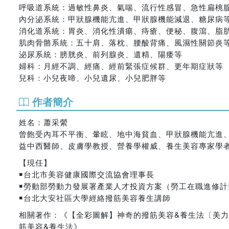
呼吸道系統：過敏性鼻炎、氣喘、流行性感冒、急性扁桃
內分泌系統：甲狀腺機能亢進、甲狀腺機能減退、糖尿病
消化道系統：胃炎、消化性潰瘍、痔瘡、便秘、腹瀉、脂
肌肉骨骼系統：五十肩、落枕、腰酸背痛、風濕性關節炎
泌尿系統：膀胱炎、前列腺炎、遺精、陽痿等
婦科：月經不調、經痛、經前緊張症候群、更年期症狀等
兒科：小兒夜啼、小兒遺尿、小兒肥胖等
作者簡介
姓名：蕭采縈
曾飽受內耳不平衡、暈眩、地中海貧血、甲狀腺機能亢進
益中西醫師、皮膚學教授、營養學權威、養生美容專家學
【現任】
￭台北市美容健康國際交流協會理事長
￭勞動部勞動力發展署產業人才投資方案（勞工在職進修計
￭台北大安社區大學經絡撥筋美容養生講師
相關著作：《【全彩圖解】神奇的撥筋美容&養生法〔美力
筋美容&養生法》