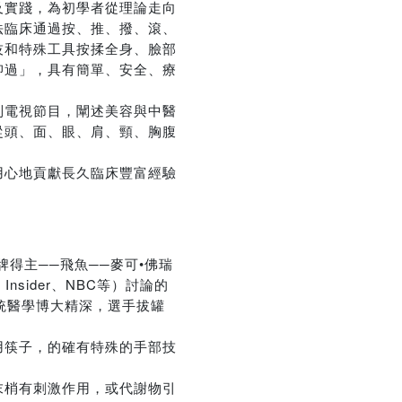
及實踐，為初學者從理論走向
法臨床通過按、推、撥、滾、
技和特殊工具按揉全身、臉部
抑過」，具有簡單、安全、療
列電視節目，闡述美容與中醫
從頭、面、眼、肩、頸、胸腹
用心地貢獻長久臨床豐富經驗
。
得主──飛魚──麥可•佛瑞
s Insider、NBC等）討論的
統醫學博大精深，選手拔罐
用筷子，的確有特殊的手部技
末梢有刺激作用，或代謝物引