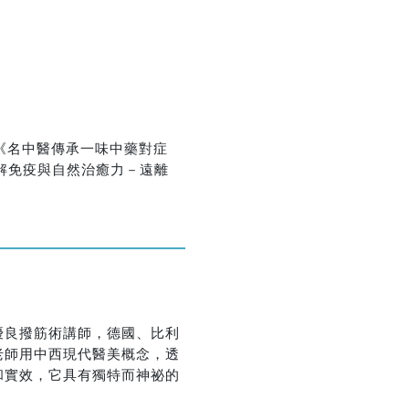
》《名中醫傳承一味中藥對症
解免疫與自然治癒力－遠離
優良撥筋術講師，德國、比利
老師用中西現代醫美概念，透
和實效，它具有獨特而神祕的