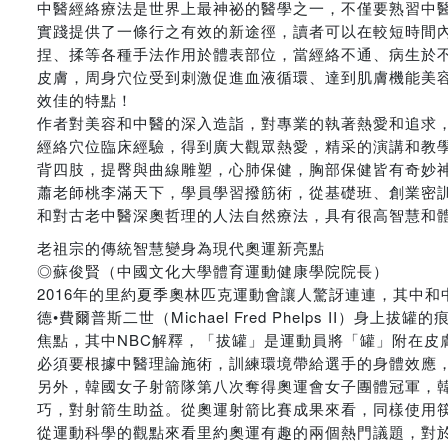
中醫經絡療法是世界上最神祕的醫學之一，不僅要熟習中
實踐提供了一條行之有效的新途徑，讀者可以在較短時間
捏、揉等各種手法作用於體表部位，當經絡不通、病生於
皮膚，周身穴位受到刺激促進血液循環、達到肌膚機能美
效佳的特點！
作者對美容和中醫的深入造詣，對專業的執著熱愛和追求
經絡穴位臨床經驗，得到廣大觀眾熱愛，精采的演講和教
背四肢，提臀與曲線雕塑，心肺保健，胸部保健皆有奇妙
蕭老師桃李滿天下，學員學習撥筋術，從基礎班、創業密
和對古老中醫深奧哲理的人法自然療法，具有很高智慧和
老祖宗的傳統智慧變身為現代奧運新亮點
◎蘇俊賢（中國文化大學體育運動健康學院院長）
2016年的里約夏季奧林匹克運動會讓人驚訝連連，其中和
德•費爾普斯二世（Michael Fred Phelps II）身上拔罐的痕跡
焦點，其中NBC解釋，「拔罐」是運動員將「罐」附在皮
必須要根據中醫理論施術，訓練環境帶給選手的身體效應
另外，韓國女子射箭隊第八次奪得奧運會女子團體冠軍，
巧，對射箭生助益。從奧運射箭比賽成果來看，同樣使用
從運動科學的觀點來看里約奧運有趣的兩個熱門議題，對