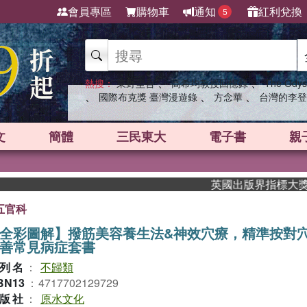
會員專區
購物車
通知
紅利兌換
5
、
、
熱搜：
東野圭吾
高希均教授回憶錄
The Odys
、
、
、
國際布克獎 臺灣漫遊錄
方念華
台灣的李登
文
簡體
三民東大
電子書
親
英國出版界指標大獎肯定！A.F
五官科
全彩圖解】撥筋美容養生法&神效穴療，精準按對
善常見病症套書
列名
：
不歸類
BN13
：
4717702129729
版社
：
原水文化