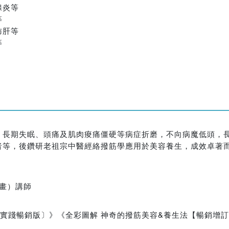
腺炎等
等
肪肝等
等
、長期失眠、頭痛及肌肉痠痛僵硬等病症折磨，不向病魔低頭，
者等，後鑽研老祖宗中醫經絡撥筋學應用於美容養生，成效卓著
畫）講師
實踐暢銷版〕》《全彩圖解 神奇的撥筋美容&養生法【暢銷增訂