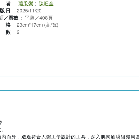
作者
：
蕭采縈
;
陳旺全
版日
：
2025/11/20
訂／頁數
：
平裝／408頁
規格
：
23cm*17cm (高/寬)
本數
：
2
鬱
式。
由內而外，透過符合人體工學設計的工具，深入肌肉筋膜組織周