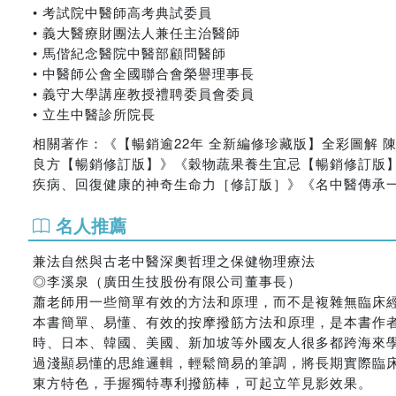
• 考試院中醫師高考典試委員
• 義大醫療財團法人兼任主治醫師
• 馬偕紀念醫院中醫部顧問醫師
• 中醫師公會全國聯合會榮譽理事長
• 義守大學講座教授禮聘委員會委員
• 立生中醫診所院長
相關著作：《【暢銷逾22年 全新編修珍藏版】全彩圖解 
良方【暢銷修訂版】》《穀物蔬果養生宜忌【暢銷修訂版】
疾病、回復健康的神奇生命力［修訂版］》《名中醫傳承一
名人推薦
兼法自然與古老中醫深奧哲理之保健物理療法
◎李溪泉（廣田生技股份有限公司董事長）
蕭老師用一些簡單有效的方法和原理，而不是複雜無臨床
本書簡單、易懂、有效的按摩撥筋方法和原理，是本書作
時、日本、韓國、美國、新加坡等外國友人很多都跨海來
過淺顯易懂的思維邏輯，輕鬆簡易的筆調，將長期實際臨
東方特色，手握獨特專利撥筋棒，可起立竿見影效果。