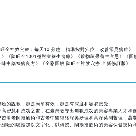
陳旺全神效穴療：每天10 分鐘，精準按對穴位，改善常見病症
》《陳旺全1001種對症養生食療》《穀物蔬果養生宜忌》《圖
味中藥祛病良方》《全彩圖解 陳旺全神效穴療 全新修訂版》
經驗的說教，越是簡單有效，越是有深度和容易接受。
者高智慧和成功之處，在臺灣教導出無數成功的美容專業人才和
學習蕭老師撥筋術和古老中醫經絡深奧妙理和高深莫測哲理，蕭
床經驗的驗證加以文字化，以傳授、闡揚撥筋術的美容保健技術