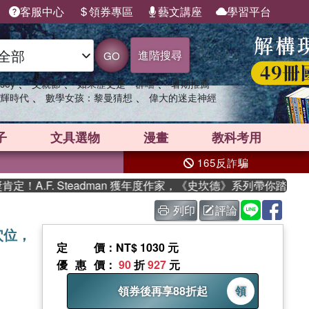
客服中心
領券專區
藝文講座
學習平台
進階搜尋
GO
、
、
、
sey
父親節
如果歷史是一群喵
暑期推薦
、
、
輝時代
數學女孩：黎曼猜想
偉大的迷走神經
子
文具選物
漫畫
教科考用
165反詐騙
. Steadman 獲年度作家，《史坎德》系列帶你踏上熱血奇幻
列印
評論
穴位，
定價
：NT$ 1030 元
優惠價
：
90
折
927
元
領券後再享88折起
領