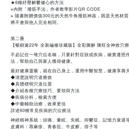
★6種紓壓解鬱健心的方法
※內附「撥筋手法」作者教學影片QR CODE
※ 隨書附贈價值300元的天然牛角撥筋神器，因是天然
將不會與他人完全相同。
第二冊
【暢銷逾22年 全新編修珍藏版】全彩圖解 陳旺全神效穴
不必記住一堆穴位名稱，只要針對症狀或疾病，確實遵照
法，幫助自己與家人獲得健康。
最好健康靈藥，就在自己身上，運用中醫智慧，健康享壽
◆清楚說明穴道療效
◆具體標明穴道位置
◆介紹各種穴療技巧、要領與方法
◆疾病分科，檢索方便
◆中藥輔助治療，效果更佳
詳述60種常見疾病的穴位療法
神經精神系統：頭痛、暈眩、失眠、抑鬱症、記憶力衰退
皮膚科：蕁麻疹、青春痘、牛皮癬、痱子等