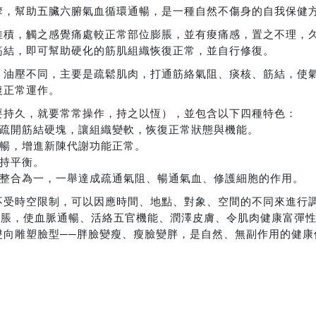
摩，幫助五臟六腑氣血循環通暢，是一種自然不傷身的自我保健
堆積，觸之感覺痛處較正常部位膨脹，並有痠痛感，置之不理，
筋結，即可幫助硬化的筋肌組織恢復正常，並自行修復。
、油壓不同，主要是疏鬆肌肉，打通筋絡氣阻、痰核、筋結，使
復正常運作。
要持久，就要常常操作，持之以恆），並包含以下四種特色：
層疏開筋結硬塊，讓組織變軟，恢復正常狀態與機能。
順暢，增進新陳代謝功能正常。
持平衡。
理整合為一，一舉達成疏通氣阻、暢通氣血、修護細胞的作用。
不受時空限制，可以因應時間、地點、對象、空間的不同來進行
腫脹，使血脈通暢、活絡五官機能、潤澤皮膚、令肌肉健康富彈
雙向雕塑臉型──胖臉變瘦、瘦臉變胖，是自然、無副作用的健康