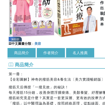
出
裝
滿額折
中文圖書分類
：
美容
商品簡介
作者簡介
名人推薦
商品簡介
第一冊：
【全彩圖解】神奇的撥筋美容&養生法〔美力實踐暢銷版〕
撥筋天后傳授「一撥見效」的秘訣！
每天撥筋15分鐘，改善身體浮腫痠痛、美顏養髮、紓壓解
撥筋術究竟是什麼？其實是一套更深層、更有效的按摩方
「撥筋」以中醫理論為基礎，按照經絡原理，從點線面、