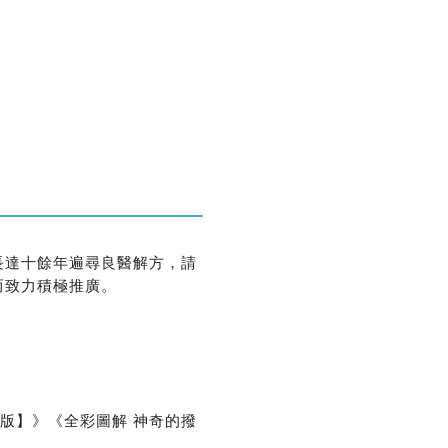
優惠方式：
75折
長達十餘年遍尋良醫解方，請
優惠方式：
熱賣中
而致力積極推廣。
版】》《全彩圖解 神奇的撥
優惠方式：
熱賣中