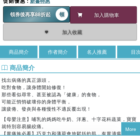
促銷優惠
：
新書特惠
領券後再享88折起
領
加入購物車
加入收藏
商品簡介
作者簡介
名人推薦
目
商品簡介
找出病痛的真正源頭，
吃對食物，讓身體開始修復！
那些看似尋常、甚至被認為「健康」的食物，
可能正悄悄破壞你的身體平衡，
讓疲倦、發炎與各種慢性不適反覆出現！
【母嬰注意】哺乳的媽媽吃牛奶、洋蔥、十字花科蔬菜，寶寶
就特別容易腸絞痛。
More
【胃痛族必看】巧克力和薄荷會放鬆括約肌，有胃潰痬和胃酸