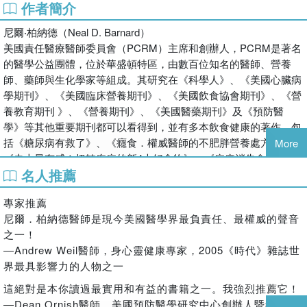
逆流的人最好不要吃。
作者簡介
【天然止痛藥】薑可以用來預防暈車和暈機，緩解偏頭痛和骨
尼爾‧柏納德（Neal D. Barnard）
性關節炎引起的疼痛和腫脹。
美國責任醫療醫師委員會（PCRM）主席和創辦人，PCRM是著名
【嘴巴怎麼老是破洞】堅果、乳製品、柑橘可能容易導致某些
的醫學公益團體，位於華盛頓特區，由數百位知名的醫師、營養
人口腔潰痬（嘴破），常發作的人最好避免。
師、藥師與生化學家等組成。其研究在《科學人》、《美國心臟病
【螞蟻人小心】糖分會增加人體對疼痛的感受度，例如糖尿病
學期刊》、《美國臨床營養期刊》、《美國飲食協會期刊》、《營
患的痛覺就比一般人更敏感。
養教育期刊 》、《營養期刊》、《美國醫藥期刊》及《預防醫
【疼痛紓緩】維生素B6可用於治療月經痛、背痛和腕隧道症候
學》等其他重要期刊都可以看得到，並有多本飲食健康的著作，包
群。
括《糖尿病有救了》、《癮食．權威醫師的不肥胖營養處方》、
【預防痛爆】腎結石痛起來如刀割，高鉀低鈉的飲食能將發生
More
《史上最有感！扭轉疾病的新4大好食物》、《病痛消失食療聖
率減半。
名人推薦
經》。
頭痛、背痛、經痛、骨鬆、胃潰痬、心血管疾病、糖尿病到癌
此外，柏納德醫師也常在全美各地演講，目前是喬治華盛頓大學醫
症，
專家推薦
學院兼任醫學副教授。
50種常見宿疾和疼痛，都有機會改善！
尼爾．柏納德醫師是現今美國醫學界最負責任、最權威的聲音
之一！
你是否也有這樣的狀況？
―Andrew Weil醫師，身心靈健康專家，2005《時代》雜誌世
‧長期疲倦、腸胃不穩、身體反覆發炎
界最具影響力的人物之一
‧即使檢查沒有大問題，卻總覺得「身體怪怪的」
‧血糖、血壓或膽固醇逐漸失控
這絕對是本你讀過最實用和有益的書籍之一。我強烈推薦它！
‧家族中有人罹患心血管疾病、糖尿病或癌症
―Dean Ornish醫師，美國預防醫學研究中心創辦人暨總裁