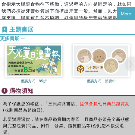
結合理論基礎、實驗研究與臨床觀察，
會指示大腸讓食物往下移動，這過程的方向是固定的，就如同
Chapter 1維持血管暢通，背部更輕鬆
讀者迴響
效果驚人的抗病飲食策略！
我們必須從牙膏軟管最下面擠出牙膏一般。然而，以大腸激躁
震驚的發現！背痛有可能是飲食引起的
More
★我會看這本書是因為我有嚴重的偏頭痛，藥物毫無用武之
1.找出讓你身體失衡的食物，那些你最習慣的美味，可能正在
症來說，腸道運作並不協調，好像同時從牙膏兩邊擠壓一樣。
椎間盤破裂和退化壓迫神經
地，讓我幾乎對治療不抱任何希望，然而遵循柏納德醫師的方
傷害你的健康：最容易引起過敏而產生病痛的食物Top9──乳
若你患有大腸激躁症，醫師通常會依據你的病史來進行診斷，
不要輕易進行手術／堵塞的腰椎動脈
主題書展
法後，我的偏頭痛就完全消失了。我很驚訝，也很興奮，我覺
製品、小麥（麵包或義大利麵）、巧克力、堅果和花生、雞
他會詢問你是否有下列這些現象：排氣多、脹氣、排便習慣改
吃對食物，能避免椎間盤和脊椎骨退化
得我比之前更健康！熱中於騎自行車和跑步的我，一直以為自
蛋、番茄、柑橘類水果、玉米、肉類、咖啡因──請小心！真
更多書展
變、解便完隨即消失的腹痛；同時也會檢查你是否患有克隆氏
疏通動脈的飲食／具止痛效果的天然藥草／多活動！別臥床休
己維持良好的體型，但事實上比起自己的最佳紀錄，在16公里
正的問題食物可能是你最放心的食物；你也許對多種食物過
症、潰瘍性結腸炎、憩室炎、吸收不良症、糖尿病或甲狀腺機
息！
的賽程中，我已經慢了將近2分鐘；而在長程丘陵地的自行車
敏，只避開一種還不夠；你的過敏源會隨時間不同而改變；甚
能亢進症。除此之外，他還會研究抗生素、抗酸劑或瀉藥是否
讓脊椎破洞的骨質疏鬆症
賽中，我騎起來再也不輕鬆。依照柏納德醫師的建議，我減掉
至你的過敏食物不在這9種食物裡……
使問題更為嚴重；也必須判斷你是否受到變形蟲或梨形蟲的感
體內鈣質流失過快的5大主因／維生素Ｄ的重要性
了4.5公斤，卻更活力充沛、疼痛也減少了，即使在劇烈跑步
2.在飲食中加入安撫疼痛的食物，從發炎、代謝、荷爾蒙與循
染。
如何控制鈣質的流失速度？
和騎自行車後也一樣。我買了另一本送給我的父母。我的父親
環四大面向調整體內環境：對心絞痛、背痛和腿部疼痛來說，
以上這些都可以透過簡單的抽血、糞便樣本、結腸鏡檢查或鋇
乳製品並非最佳鈣質來源／較佳的鈣質來源──綠葉蔬菜＆豆
苦於類風濕關節炎多年，他決定嘗試柏納德醫師的無痛飲食，
能夠改善血流的食物特別重要；減輕發炎的食物能對抗關節
劑灌腸攝影來檢查。雖然有些腸胃科醫師會要你做無數的檢
優惠方式：
85折
優惠方式：
熱賣中
類／天然雌激素和黃體素／預防或改善男性骨質疏鬆症的作法
他驚喜地發現，才幾星期他的疼痛就減輕了，而且可以不用再
炎；能平衡荷爾蒙的食物，通常是經痛、許多癌症的救星……
查，但大部分醫師並不會如此大費周章，因為大腸激躁症其實
重點提醒〉背痛和骨質疏鬆的緩解方法
購物須知
服用藥物了。另一項驚喜是他的膽固醇值從270下降到190，現
3.搭配營養補充品、特殊療效食物與生活調整，讓改變能持續
是很常見的症狀。
在他不僅疼痛消失了，也不像以前有心臟病發的危險。
Chapter 2打通動脈，保護心臟
發生：胡椒薄荷有助於安撫消化道、天然的植物油可以降低關
只要應用幾個簡單的方法就能夠大幅改善病情，對許多人來
為了保護您的權益，「三民網路書店」
提供會員七日商品鑑賞期
★我受多年的背痛困擾，有時甚至需仰賴止痛藥才能入睡，我
心絞痛、動脈粥狀硬化、心肌梗塞和中風
節炎的痛苦、維他命B6能提升對痛覺的忍受度、鎂可以緩解偏
說，唯一要做的就是多攝取能緩和消化道的食物，同時避免會
(收到商品為起始日)。
的醫生送我去另一位醫生那裡做了很多昂貴的檢驗，但除了藥
不必吃藥、不用手術，就能讓血管自行疏痛
頭痛……。
造成腸道痙攣的食物。有些人會對某些特定的食物過敏，這並
物，都沒辦法減輕我的疼痛。我決定嘗試柏納德醫師的方法，
若要辦理退貨，請在商品鑑賞期內寄回，且商品必須是全新狀態
歐寧胥醫師的神奇發現／欲罷不能的超強飲食計畫／解開胸痛
不難解決。如果你的腸道問題一直無法改善，可能就需要使用
找出也許會造成我背痛問題的食物，你知道我找到什麼嗎？玉
與完整包裝(商品、附件、發票、隨貨贈品等)否則恕不接受退
的枷鎖
天然薄荷油或薑來促進腸道功能。
貨。
米！就是玉米讓我背痛難耐！假如我吃玉米的話，同一天我一
定期檢查你的血膽固醇值