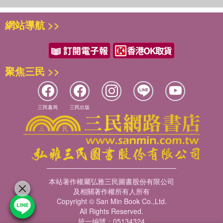
安撫你的消化道
定會發生背痛，但如果我停止吃玉米，背痛就完全消失了……
解讀膽固醇檢查結果
某些食物能安撫消化道，你應該要多多食用這類食物。當然，
我曾經花了很多錢，只為了擺脫疼痛，然而我只花一本書的錢
4大飲食對策
網站導航 >>
幾乎任何食物都可能是過敏原，所以若是你對某種食物過敏，
就讓我完全痊癒。我要向大家推薦這本書！
⑴選擇零膽固醇的食物／⑵將脂肪攝取量減至最低／⑶能降低
請避免食用那樣食物。
★這本書包羅了有關飲食和疼痛的所有資訊，包括腦部的化學
血膽固醇的特效食材／⑷適時補充菸鹼酸
物質如何影響疼痛傳遞、失眠還有構成慢性疼痛的條件等等，
除了改變飲食之外，你還可以……
舒緩消化道的食物
根據造成生病的原因，抽絲剝繭找出消除潛在問題食物就是最
◆米：米既營養又極少引起過敏，如果患有大腸激躁症或暫時
聚焦三民 >>
簡單的解決的方式。這本書備有食譜，就算新手也可上手。我
性的便祕、腹瀉，米會很有幫助。米的脂肪非常低，所含的蛋
本身是纖維肌痛患者，我也跟著書上的指示做，3個月後病情
Part2食物敏感與發炎
白質和複合碳水化合物又很好消化，因此能恢復腸道的正常功
就緩解了。我現在早晨起床時不再感受到困擾我1年的疼痛。
Chapter 3遠離頭痛的關鍵策略
能。糙米是最好的選擇，因為它保留了天然的纖維外皮；你也
三民書局
三民出版
幫助許多慢性病患者，並讓他們過得更好的柏納德醫生應該受
你的頭痛是哪一種？
可以在抽屜裡放些米餅應急用，但請選擇原味、未加糖的種
到極大的讚揚。
常見的5種頭痛類型（偏頭痛、叢發性頭痛、緊張性頭痛、竇
類。
★我的一位親戚最近讀了這本書，發現這可能會成為改變她關
性頭痛、咖啡因戒斷性頭痛）／較不常見的頭痛原因（顳動脈
◆燕麥：富含可溶性纖維，這種纖維能夠降低膽固醇。燕麥也
節炎的新契機。她被關節炎困擾多年，也曾猜想症狀與食物的
炎、青光眼、血管異常）
能幫助消化。如果旅行常會減弱你的消化功能，燕麥會是你的
關聯性，並把她的想法與醫生討論，但醫生並不認為她的疼痛
吃對食物擺脫偏頭痛
救星，你可以在行李箱中放一些即食燕麥片，食用時記得不要
與飲食有關。然而，我的這位親戚還是依照柏納德醫師書中所
⑴分辨安全食物與問題食物／⑵找出偏頭痛的導火線食物／⑶
加牛奶。但如果你的消化道問題是麩質過敏症造成的，你必須
寫，試圖找出她的食物過敏原：乳製品、咖啡，及柑橘類水
擺脫偏頭痛的補充品／⑷生理期的偏頭痛治療對策
本站著作權屬弘雅三民圖書股份有限公司
避開燕麥和所有其他麥類，只能食用米和玉米。
果。自從她改變自己的飲食習慣後，她疼痛的症狀獲得改善，
及相關著作權所有人所有
重點提醒〉對抗偏頭痛的食物和補充品
◆蔬菜：富含可溶性纖維。如果將蔬菜煮到熟透且烹調時不添
這全是《病痛消失食療聖經》的功勞。
Copyright © San Min Book Co.,Ltd.
偏頭痛發作的緩解祕訣
加油脂，它很少會引起過敏。豆子、豌豆和扁豆都富含可溶性
All Rights Reserved.
治療偏頭痛的藥物
纖維，但每個人對豆類的消化能力都不同，有些人可能不適合
統一編號：05134324