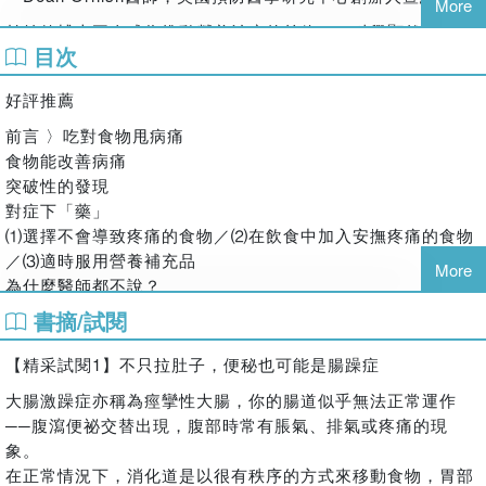
More
‧擔心自己的身體是否也正在走向慢性病的路上
柏納德博士再次成為推動營養治療的前鋒－－科學顯然是站在
這些問題，往往不是單一症狀，要小心可能是身體長期發炎與
目次
他的身邊的，進一步印證了他所提倡的明智且聰明的飲食生活
代謝失衡的結果。健康暢銷書作家、責任醫療醫師委員會創辦
方式。
人──尼爾．柏納德醫師，透過多年研究與臨床經驗指出：食
好評推薦
―Hans Diehl，冠狀動脈健康促進計畫之創辦者
物，不只是營養來源，更是影響疾病發展的關鍵因素。
前言 〉吃對食物甩病痛
同時具備科學背景和營養學知識來這樣一本書的，尼爾．柏納
‧原本忍受了25年「風濕性關節炎」的女子，竟然痊癒了！
食物能改善病痛
德醫師是唯一的一個，教我們用自然的方式，不只將許多人從
‧每次生理期都痛到只能躺在床上呻吟的女士，「經痛」隔月就
突破性的發現
疼痛中拯救出來，也並遠離為了止痛而服用藥物而產生的副作
消失了。
對症下「藥」
用。
‧「攝護腺癌」已末期的醫師，3週後癌痛消失，1年後體內看
⑴選擇不會導致疼痛的食物／⑵在飲食中加入安撫疼痛的食物
―Henry J. Heimlich醫師，海姆利赫機構總裁
不到癌細胞！
／⑶適時服用營養補充品
More
柏納德醫師的《病痛消失食療聖經》是一種極其寶貴的對策方
‧因為「關節炎」而多年無法扭轉瓶蓋的女子，竟在療程中的某
為什麼醫師都不說？
針。我熱切期待可以將它推薦給我們的病人。
天突然輕易打開了瓶蓋。
選有效的療法
書摘/試閱
―Ron Cridland醫師，健康促進診所
‧每天排10至20次「水樣糞便」的超瘦農夫，2天糞便就正常
從定下短期目標開始
了，2週後體重順利增加6.8公斤。
【精采試閱1】不只拉肚子，便秘也可能是腸躁症
引言 〉從哪裡切入處理病痛？
如果我們都在在選擇食物和飲料上都能更加小心，將會大大地
‧因為「纖維肌痛症」而幾乎無法走路的女老師，不只疼痛完全
疼痛的四個連接點
大腸激躁症亦稱為痙攣性大腸，你的腸道似乎無法正常運作
改善我們的健康。柏納德博士多年來一直倡導健康營養，現在
消失，連精力都比發病前還要好。
避免身體損傷和發炎／阻斷痛覺傳遞／增強耐痛度
──腹瀉便祕交替出現，腹部時常有脹氣、排氣或疼痛的現
他所傳達的訊息開始被重視了。
‧短短2週，17位糖尿病患的「糖尿病足疼痛」就消失了、藥量
象。
―William C. Roberts，《美國心臟病學雜誌》主編、貝勒心
Part1動脈阻塞
減半，其中5位甚至完全停藥。
在正常情況下，消化道是以很有秩序的方式來移動食物，胃部
血管疾病研究所主任