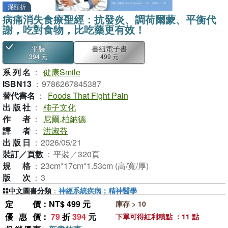
滿額折
病痛消失食療聖經：抗發炎、調荷爾蒙、平衡代
謝，吃對食物，比吃藥更有效！
平裝
書紐電子書
394 元
499 元
系列名
：
健康Smile
ISBN13
：
9786267845387
替代書名
：
Foods That Fight Pain
出版社
：
柿子文化
作者
：
尼爾.柏納德
譯者
：
洪淑芬
出版日
：
2026/05/21
裝訂／頁數
：
平裝／320頁
規格
：
23cm*17cm*1.53cm (高/寬/厚)
版次
：
3
中文圖書分類
：
神經系統疾病；精神醫學
定價
：NT$ 499 元
庫存 > 10
優惠價
：
79
折
394
元
下單可得紅利積點 ：11 點