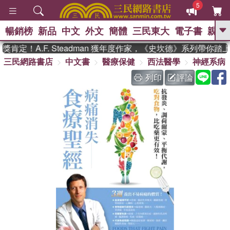
5
暢銷榜
新品
中文
外文
簡體
三民東大
電子書
親子
GO
定！A.F. Steadman 獲年度作家，《史坎德》系列帶你踏上
三民網路書店
中文書
醫療保健
西法醫學
神經系病
、
熱搜：
東野圭吾
高希均教授回憶錄
、
、
、
The Odyssey
父親節
如果歷
列印
評論
、
、
史是一群喵
暑期推薦
國際布克
、
、
獎 臺灣漫遊錄
方念華
台灣的李
、
、
登輝時代
數學女孩：黎曼猜想
偉大的迷走神經