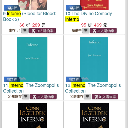
滿額折
滿額折
9.
Inferno
(Blood for Blood:
10.
The Divine Comedy
Book 2)
Inferno
66
289
95
469
庫存：1
預購中
滿額折
滿額折
11.
Inferno
: The Zoomopolis
12.
Inferno
: The Zoomopolis
Collection
Collection
無庫存
無庫存