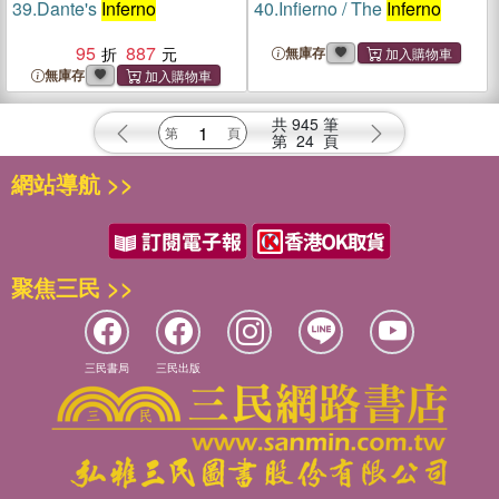
39.
Dante's
Inferno
40.
Infierno / The
Inferno
95
887
無庫存
無庫存
共
945
筆
第
24
頁
網站導航 >>
聚焦三民 >>
三民書局
三民出版