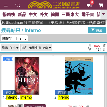
5
暢銷榜
新品
中文
外文
簡體
三民東大
電子書
親子
GO
teadman 獲年度作家，《史坎德》系列帶你踏上熱血奇幻旅程
搜尋結果
/
Inferno
、
熱搜：
東野圭吾
高希均教授回憶錄
篩選
、
、
、
The Odyssey
父親節
如果歷
關鍵字：Inferno
、
、
史是一群喵
暑期推薦
國際布克
、
、
獎 臺灣漫遊錄
方念華
台灣的李
共
945
筆
顯示
排序
、
、
登輝時代
數學女孩：黎曼猜想
第
1
/ 24
頁
偉大的迷走神經
預購
滿額折
滿額折
1.
Inferno
/
Inferno
2.
Inferno
79
391
預購中