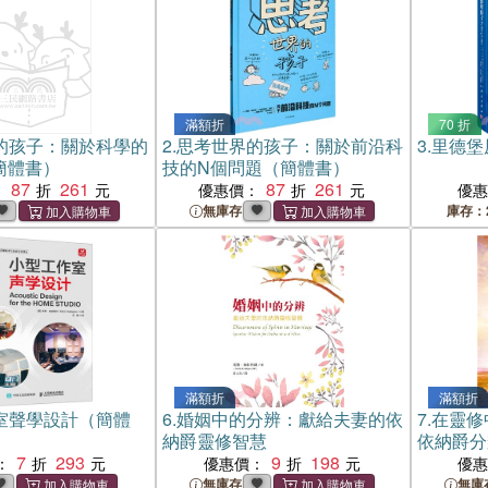
滿額折
70 折
的孩子：關於科學的
2.
思考世界的孩子：關於前沿科
3.
里德堡
簡體書）
技的N個問題（簡體書）
87
261
87
261
：
優惠價：
優
無庫存
庫存：
滿額折
滿額折
室聲學設計（簡體
6.
婚姻中的分辨：獻給夫妻的依
7.
在靈修
納爵靈修智慧
依納爵分
7
293
9
198
：
優惠價：
優
無庫存
無庫