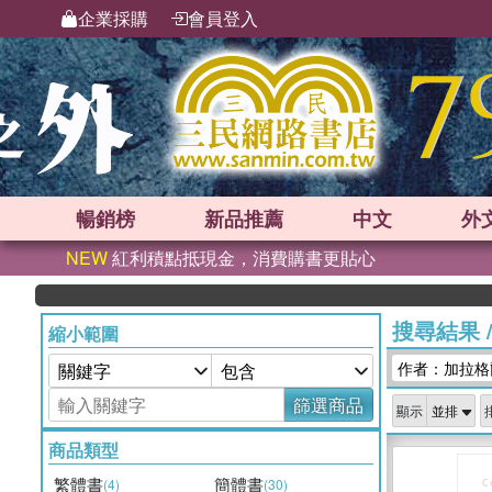
企業採購
會員登入
暢銷榜
新品
推薦
中文
外
NEW
紅利積點抵現金，消費購書更貼心
搜尋結果
縮小範圍
作者：加拉格
篩選商品
顯示
商品類型
繁體書
簡體書
(4)
(30)