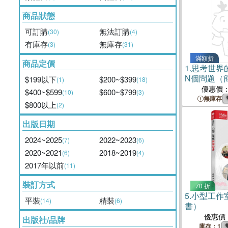
商品狀態
可訂購
無法訂購
(30)
(4)
有庫存
無庫存
(3)
(31)
滿額折
商品定價
1.
思考世界
N個問題（
$199以下
$200~$399
(1)
(18)
優惠價
$400~$599
$600~$799
(10)
(3)
無庫存
$800以上
(2)
出版日期
2024~2025
2022~2023
(7)
(6)
2020~2021
2018~2019
(6)
(4)
2017年以前
(11)
裝訂方式
70 折
5.
小型工作
平裝
精裝
(14)
(6)
書）
優惠價
出版社/品牌
庫存：1