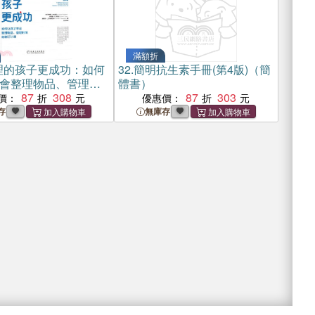
滿額折
理的孩子更成功：如何
32.
簡明抗生素手冊(第4版)（簡
會整理物品、管理時
體書）
計劃（簡體書）
87
308
87
303
價：
優惠價：
存
無庫存