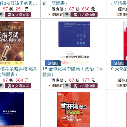
解0-2歲孩子的趣味
題（簡體書）
（簡體書
簡體書）
87
251
87
668
：
優惠價：
優惠
無庫存
無庫
滿額折
滿額折
試備考策略與模擬試
18.
全球化與中國勞工政治（簡
19.
天然
（簡體書）
體書）
87
564
87
177
：
優惠價：
優惠
無庫存
無庫