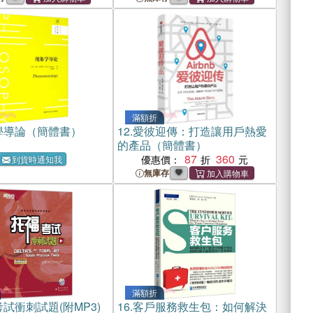
滿額折
學導論（簡體書）
12.
愛彼迎傳：打造讓用戶熱愛
的產品（簡體書）
87
360
優惠價：
到貨時通知我
無庫存
滿額折
試衝刺試題(附MP3)
16.
客戶服務救生包：如何解決