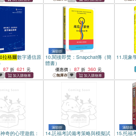
滿額折
加拉格爾
數字通信原
10.
閱後即焚：Snapchat傳（簡
11.
現象
）
體書）
87
621
87
360
：
優惠價：
無庫存
滿額折
滿額折
玩神奇的心理遊戲：
14.
託福考試備考策略與模擬試
15.
托福考