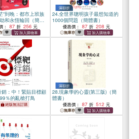
滿額折
茫”到晚：都市上班族
24.
全世界聰明孩子最想知道的
劫和永恆輪回（簡體
1000個問題（簡體書）
87
256
87
208
價：
優惠價：
存
無庫存
滿額折
行銷：中！緊貼目標顧
28.
現象學的心靈(第三版)（簡
99％的亂槍打鳥
體書）
87
512
優惠價：
絕版無法訂購
無庫存