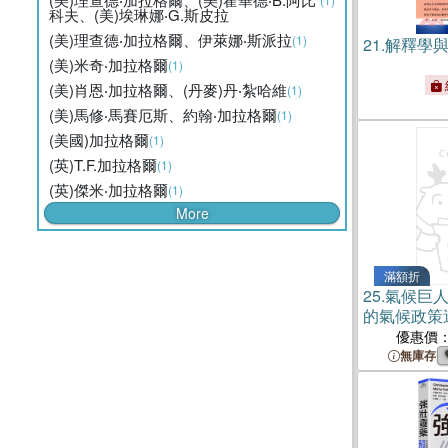
科夫、(美)埃琳娜‧G.斯皮拉
(美)理查德‧加拉格爾、伊萊娜‧斯派拉
(1)
21.
解釋學
(美)米奇‧加拉格爾
(1)
(美)肖恩‧加拉格爾、(丹麥)丹‧紮哈維
(1)
(美)馬修‧馬賽厄斯、約翰‧加拉格爾
(1)
(美國)加拉格爾
(1)
(英)T.F.加拉格爾
(1)
(英)傑米‧加拉格爾
(1)
More
滿額折
25.
氣候巨
的氣候政策
優惠價
無庫存