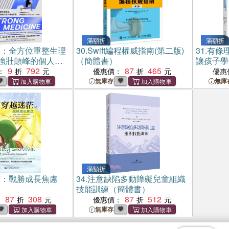
滿額折
滿額折
藥：全方位重整生理
30.
Swift編程權威指南(第二版)
31.
有條
強壯顛峰的個人健
（簡體書）
讓孩子學
9
792
87
465
間和制訂
：
優惠價：
優惠
無庫存
無庫
滿額折
茫：戰勝成長焦慮
34.
注意缺陷多動障礙兒童組織
技能訓練（簡體書）
87
308
87
512
：
優惠價：
無庫存