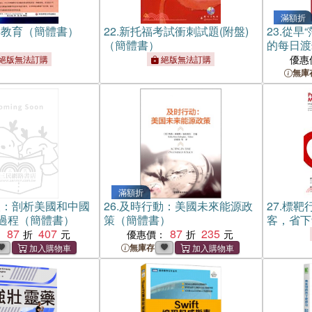
滿額折
與教育（簡體書）
22.
新托福考試衝刺試題(附盤)
23.
從早“
（簡體書）
的每日渡
書）
優惠
絕版無法訂購
絕版無法訂購
無庫
滿額折
人：剖析美國和中國
26.
及時行動：美國未來能源政
27.
標靶
過程（簡體書）
策（簡體書）
客，省下
87
407
87
235
：
優惠價：
無庫存