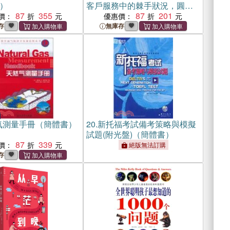
）
客戶服務中的棘手狀況，圓滿
87
355
化解不愉快的客戶消費體驗
87
201
價：
優惠價：
（簡體書）
存
無庫存
氣測量手冊（簡體書）
20.
新托福考試備考策略與模擬
試題(附光盤)（簡體書）
87
339
價：
絕版無法訂購
存