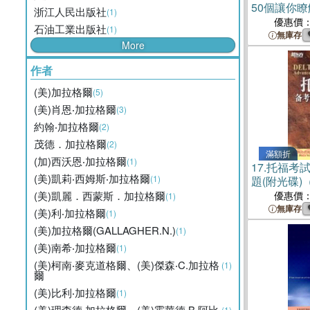
50個讓你瞭
浙江人民出版社
(1)
科學實驗（
優惠價
石油工業出版社
(1)
無庫存
More
作者
(美)加拉格爾
(5)
(美)肖恩‧加拉格爾
(3)
約翰‧加拉格爾
(2)
茂德．加拉格爾
(2)
滿額折
(加)西沃恩‧加拉格爾
(1)
17.
托福考
(美)凱莉‧西姆斯‧加拉格爾
(1)
題(附光碟)
(美)凱麗．西蒙斯．加拉格爾
優惠價
(1)
無庫存
(美)利‧加拉格爾
(1)
(美)加拉格爾(GALLAGHER.N.)
(1)
(美)南希‧加拉格爾
(1)
(美)柯南‧麥克道格爾、(美)傑森‧C.加拉格
(1)
爾
(美)比利‧加拉格爾
(1)
(美)理查德‧加拉格爾、(美)霍華德‧B.阿比
(1)