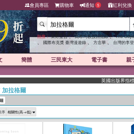
會員專區
購物車
通知
紅利兌換
5
、
、
熱搜：
東野圭吾
高希均教授回憶錄
The Odys
、
、
、
國際布克獎 臺灣漫遊錄
方念華
台灣的李登
文
簡體
三民東大
電子書
親
英國出版界指標大獎肯定！A
/
加拉格爾
爾
排序