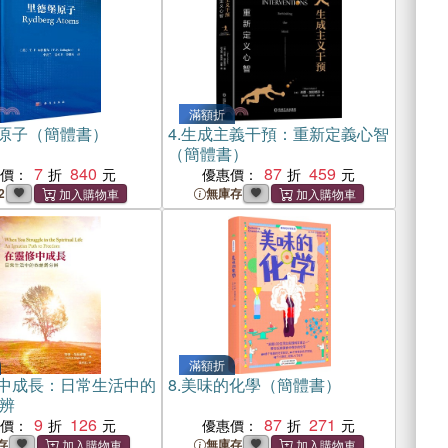
滿額折
原子（簡體書）
4.
生成主義干預：重新定義心智
（簡體書）
7
840
87
459
惠價：
優惠價：
2
無庫存
滿額折
中成長：日常生活中的
8.
美味的化學（簡體書）
辨
9
126
87
271
惠價：
優惠價：
存
無庫存