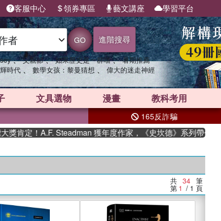
客服中心
領券專區
藝文講座
學習平台
進階搜尋
GO
、
、
、
sey
父親節
如果歷史是一群喵
暑期推薦
、
、
輝時代
數學女孩：黎曼猜想
偉大的迷走神經
子
文具選物
漫畫
教科考用
165反詐騙
.F. Steadman 獲年度作家，《史坎德》系列帶你踏上熱血
共
34
筆
第
1
/ 1
頁