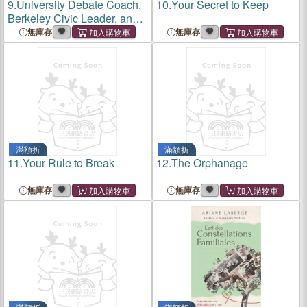
9.
University Debate Coach,
10.
Your Secret to Keep
Berkeley Civic Leader, and
Pastor
無庫存
無庫存
滿額折
滿額折
11.
Your Rule to Break
12.
The Orphanage
無庫存
無庫存