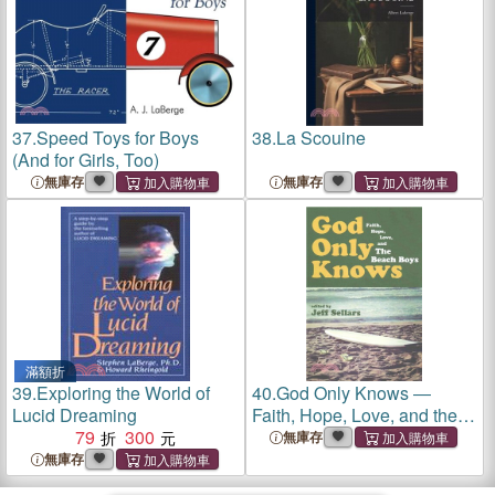
37.
Speed Toys for Boys
38.
La Scouine
(And for Girls, Too)
無庫存
無庫存
滿額折
39.
Exploring the World of
40.
God Only Knows ―
Lucid Dreaming
Faith, Hope, Love, and the
79
300
Beach Boys
無庫存
無庫存