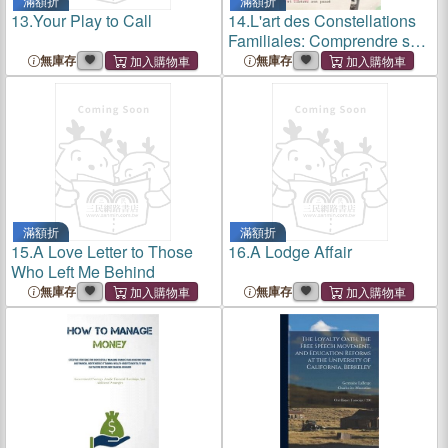
滿額折
滿額折
13.
Your Play to Call
14.
L'art des Constellations
Familiales: Comprendre son
héritage familial et libérer
無庫存
無庫存
son passé
滿額折
滿額折
15.
A Love Letter to Those
16.
A Lodge Affair
Who Left Me Behind
無庫存
無庫存