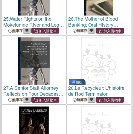
25.
Water Rights on the
26.
The Mother of Blood
Mokelumne River and Legal
Banking: Oral History
Issues at the East Bay
Transcript: Irwin Memorial
無庫存
無庫存
Municipal Utility District,
Blood Bank and the
1927-1966: Oral History
American Association of
Transcript / 199
Blood Banks, 1944-1994 /
199
滿額折
27.
A Senior Staff Attorney
28.
Le Recycleur: L'histoire
Reflects on Four Decades
de Rod Terminator
With the California Supreme
無庫存
無庫存
Court