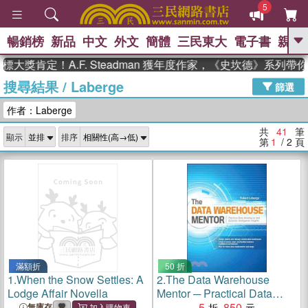
5
暢銷榜
新品
中文
外文
簡體
三民東大
電子書
親子
GO
定！A.F. Steadman 獲年度作家，《史坎德》系列帶你踏
搜尋結果
/
Laberge
、
熱搜：
東野圭吾
高希均教授回憶錄
篩選
、
、
、
The Odyssey
父親節
如果歷
作者：Laberge
、
、
史是一群喵
暑期推薦
國際布克
、
、
獎 臺灣漫遊錄
方念華
台灣的李
共
41
筆
顯示
排序
、
、
登輝時代
數學女孩：黎曼猜想
第
1
/ 2
頁
偉大的迷走神經
滿額折
50 折
1.
When the Snow Settles: A
2.
The Data Warehouse
Lodge Affair Novella
Mentor ─ Practical Data
Warehouse And Business
5
850
無庫存