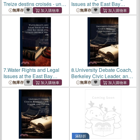
Treize destins croisés - un
Issues at the East Bay
portrait saisissant de la
Municipal Utility District,
無庫存
無庫存
société rurale québécoise
1951-198
dans des nouvelles réalistes
empreintes de criti
7.
Water Rights and Legal
8.
University Debate Coach,
Issues at the East Bay
Berkeley Civic Leader, and
Municipal Utility District,
Pastor
無庫存
無庫存
1951-198
滿額折