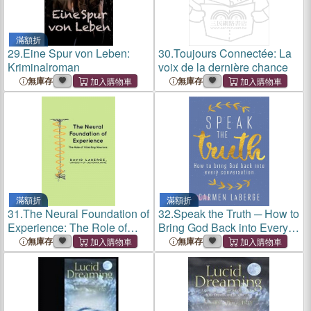
滿額折
29.
Eine Spur von Leben:
30.
Toujours Connectée: La
Kriminalroman
voix de la dernière chance
無庫存
無庫存
滿額折
滿額折
31.
The Neural Foundation of
32.
Speak the Truth ─ How to
Experience: The Role of
Bring God Back into Every
Vibrating Neurons
Conversation
無庫存
無庫存