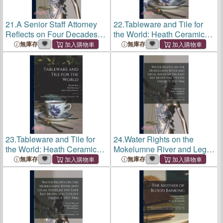
21.
A Senior Staff Attorney
22.
Tableware and Tile for
Reflects on Four Decades
the World: Heath Ceramics,
With the California Supreme
1944-1994: Oral History
無庫存
無庫存
Court
Transcript / 199
23.
Tableware and Tile for
24.
Water Rights on the
the World: Heath Ceramics,
Mokelumne River and Legal
1944-1994: Oral History
Issues at the East Bay
無庫存
無庫存
Transcript / 199
Municipal Utility District,
1927-1966: Oral History
Transcript / 199