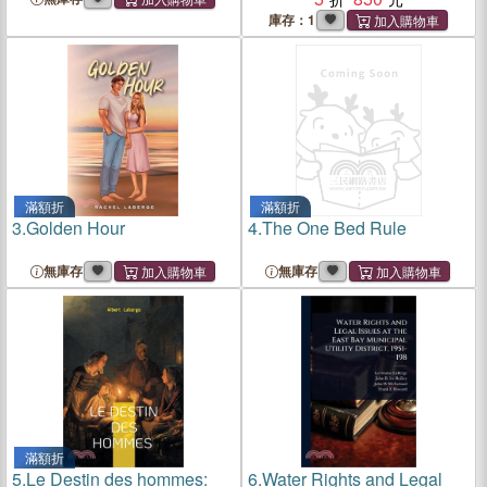
Intelligence Insights
庫存：1
滿額折
滿額折
3.
Golden Hour
4.
The One Bed Rule
無庫存
無庫存
滿額折
5.
Le Destin des hommes:
6.
Water Rights and Legal