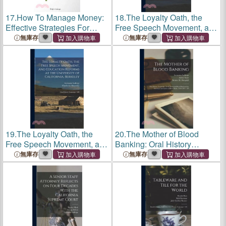
17.
How To Manage Money:
18.
The Loyalty Oath, the
Effective Strategies For
Free Speech Movement, and
Successfully Managing
Education Reforms at the
無庫存
無庫存
Finances And Achieving
University of California,
Personal And Financial
Berkeley: Oral History
Independence Attaining A
Transcript / 200
19.
The Loyalty Oath, the
20.
The Mother of Blood
Free Speech Movement, and
Banking: Oral History
Education Reforms at the
Transcript: Irwin Memorial
無庫存
無庫存
University of California,
Blood Bank and the
Berkeley: Oral History
American Association of
Transcript / 200
Blood Banks, 1944-1994 /
199