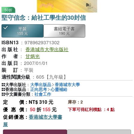
50折
堅守信念：給社工學生的30封信
平裝
書紐電子書
155 元
190 元
ISBN13
：
9789629371302
出版社
：
香港城市大學出版社
作者
：
甘炳光
出版日
：
2007/01/01
裝訂
：
平裝
適性閱讀分級
：
605【九年級】
大學出版社
：
大學出版品
香港城市大學
香港出版品
：
正向思考
心靈補給
中文圖書分類
：
社會工作
定價
：NT$ 310 元
庫存：2
優惠價
：
50
折
155
元
下單可得紅利積點 ：4 點
促銷優惠
：
香港城市大學書
展