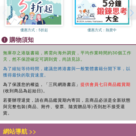
總會有迷茫的一刻。
在踏足社工專業的路途上，一群社工老師透過30封書信分享個人對
社工信念的實踐體會，解答同學對社工專業的疑慮。獨行總不及有
優惠方式：
5折起
優惠方式：
熱賣中
人同行好。不論你是學生，還是在職社工，面對學習或工作上的挑
購物須知
戰或困惑時，有這30封信如「螢火蟲」般引路及鼓勵，心裏想必可
更為踏實。
無庫存之港版書籍，將需向海外調貨，平均作業時間約30個工作
天，然不保證確定可調到貨，尚請見諒。
為了縮短等待時間，建議您將港書與一般繁體書籍分開下單，以
獲得最快的取貨速度。
為了保護您的權益，「三民網路書店」
提供會員七日商品鑑賞期
(收到商品為起始日)。
若要辦理退貨，請在商品鑑賞期內寄回，且商品必須是全新狀態
與完整包裝(商品、附件、發票、隨貨贈品等)否則恕不接受退
貨。
網站導航 >>