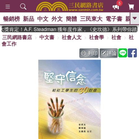
5
暢銷榜
新品
中文
外文
簡體
三民東大
電子書
親子
GO
肯定！A.F. Steadman 獲年度作家，《史坎德》系列帶你踏
三民網路書店
中文書
社會人文
社會學
社會
社
、
熱搜：
東野圭吾
高希均教授回憶錄
會工作
、
、
、
The Odyssey
父親節
如果歷
、
、
史是一群喵
暑期推薦
國際布克
列印
評論
、
、
獎 臺灣漫遊錄
方念華
台灣的李
、
、
登輝時代
數學女孩：黎曼猜想
偉大的迷走神經