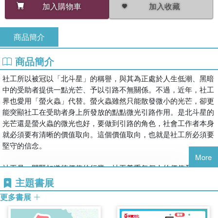
加入收藏
加入購物車
商品簡介
商品簡介
社工所以被冠以「北斗星」的稱譽，與其為正處於人生低潮、黑暗
中的受助者提供一點光芒、予以引路不無關係。不過，近年，社工
界也愛用「螢火蟲」代替。螢火蟲雖然只能散發微小的光芒，卻更
能突顯社工在受助者身上所發放的點點微光引路作用。是北斗星的
光芒還是螢火蟲的微光也好，要做到引路的角色，社會工作者本身
就必須要有清晰的價值取向。這個價值取向，也就是社工所必須要
堅守的信念。
More
社工是一門緊扣道德價值的行業，社工尊重每個人的價值及生命，
相信人有能力改變……然而這些都只是社工介入個案時所要持守的
主題書展
一小部分信念。堅守信念，面對挑戰，對社會工作者而言，是必備
更多書展
的質素。遺憾的是，社工面對挑戰或兩難局面時，總會有信念動搖
的時候。一個人無論信念多堅定，決心投入社工行列的心多熱熾，