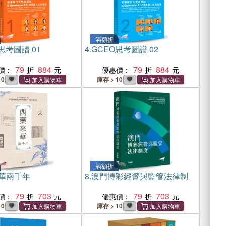
滿額折
思考圖譜 01
4.
GCEO思考圖譜 02
79
884
79
884
價：
優惠價：
10
庫存 > 10
滿額折
華兩千年
8.
澳門博彩經營與監管法律制
79
703
79
703
價：
優惠價：
0
庫存 > 10