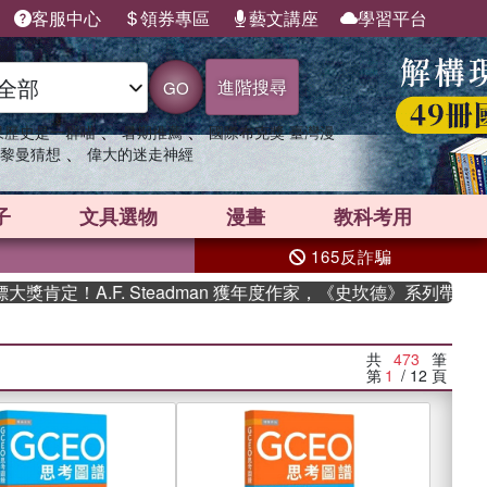
客服中心
領券專區
藝文講座
學習平台
進階搜尋
GO
、
、
果歷史是一群喵
暑期推薦
國際布克獎 臺灣漫
、
黎曼猜想
偉大的迷走神經
子
文具選物
漫畫
教科考用
165反詐騙
.F. Steadman 獲年度作家，《史坎德》系列帶你踏上熱血奇
共
473
筆
第
1
/ 12
頁