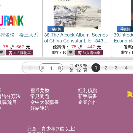
滿額折
滿額折
學排名榜：從三大系
38.
The Alcock Album: Scenes
39.
Introd
of China Consular Life 1843–
Economi
75
667
1853
75
1447
：
優惠價：
優惠
庫存 > 10
庫存 > 
共
473
筆
1
2
3
4
第
12
頁
募
禮券兌換
紅利積點
聚
書館分類法
常見問題
新手購書
購/編目
空中大學購書
企業合作
換
好站連結
兒童・青少年(7歲以上)