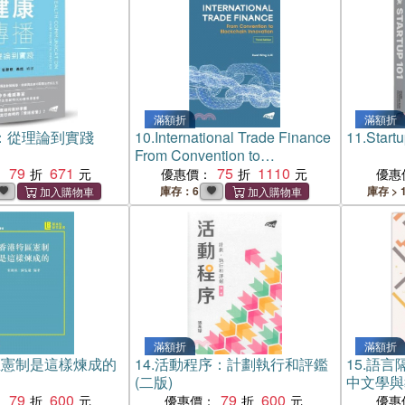
滿額折
滿額折
：從理論到實踐
10.
International Trade Finance
11.
Start
From Convention to
79
671
Blockchain Innovation (Third
75
1110
：
優惠價：
優惠
Edition)
庫存：6
庫存 > 
滿額折
滿額折
區憲制是這樣煉成的
14.
活動程序：計劃執行和評鑑
15.
語言
(二版)
中文學與
79
600
79
600
：
優惠價：
優惠