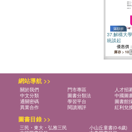
滿額折
37.
解構大
統談起
優惠價
庫存 > 10
網站導航 >>
關於我們
門市專區
人才招
中文分類
圖書分類法
中國圖
通關密碼
學習平台
圖書館採
異業合作
閱讀潮評
紅利兌
圖書目錄 >>
三民・東大・弘雅三民
小山丘童書(0-6歲)