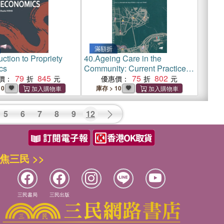
滿額折
uction to Propriety
40.
Ageing Care in the
cs
Community: Current Practices
79
845
and Future Directions
75
802
價：
優惠價：
10
庫存 > 10
5
6
7
8
9
12
焦三民 >>
三民書局
三民出版