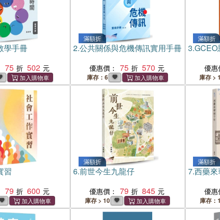
滿額折
滿額折
教學手冊
2.
公共關係與危機傳訊實用手冊
3.
GCEO
75
502
75
570
：
優惠價：
優惠
庫存：6
庫存 > 
滿額折
滿額折
實習
6.
前世今生九龍仔
7.
西藥來
79
600
79
845
：
優惠價：
優惠
庫存 > 10
庫存：1