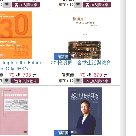
10
庫存 > 10
滿額折
ting into the Future:
20.
憶明原―舍堂生活與教育
 of CityUHK's
l Engagement
79
703
79
670
價：
優惠價：
存
庫存 > 10
滿額折