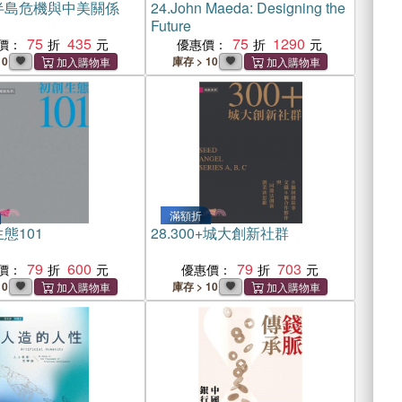
半島危機與中美關係
24.
John Maeda: Designing the
Future
75
435
75
1290
價：
優惠價：
10
庫存 > 10
滿額折
態101
28.
300+城大創新社群
79
600
79
703
價：
優惠價：
10
庫存 > 10