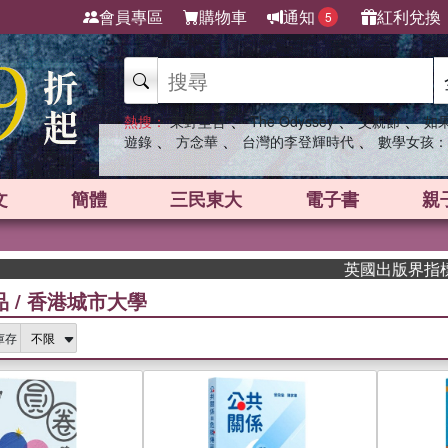
會員專區
購物車
通知
紅利兌換
5
、
、
、
熱搜：
東野圭吾
The Odyssey
父親節
如
、
、
、
遊錄
方念華
台灣的李登輝時代
數學女孩：
文
簡體
三民東大
電子書
親
英國出版界指標大獎肯定！A
品
/
香港城市大學
庫存