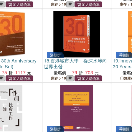
庫存 > 10
庫存 > 
滿額折
滿額折
30th Anniversary
18.
香港城市大學：從深水埗向
19.
Innova
e Set)
世界出發
30 Years
75
1117
79
703
Impactfu
優惠價：
優惠
庫存 > 10
無庫
滿額折
滿額折