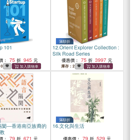
滿額折
up 101
12.
Orient Explorer Collection :
Silk Road Series
75
945
75
3997
價：
優惠價：
10
庫存：2
滿額折
隔閡―香港南亞族裔的
16.
文化與生活
教
79
671
79
529
價：
優惠價：