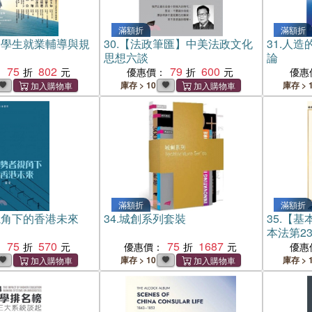
滿額折
滿額折
：學生就業輔導與規
30.
【法政筆匯】中美法政文化
31.
人造
思想六談
論
75
802
79
600
：
優惠價：
優惠
庫存 > 10
庫存 > 
滿額折
滿額折
視角下的香港未來
34.
城創系列套裝
35.
【基
本法第2
75
570
75
1687
：
優惠價：
優惠
庫存 > 10
庫存 > 