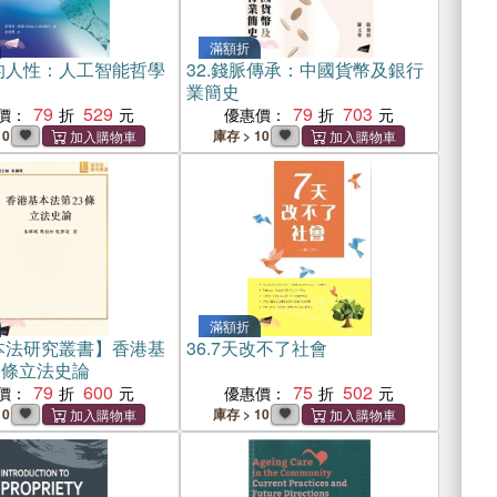
滿額折
的人性：人工智能哲學
32.
錢脈傳承：中國貨幣及銀行
業簡史
79
529
79
703
價：
優惠價：
10
庫存 > 10
滿額折
本法研究叢書】香港基
36.
7天改不了社會
3條立法史論
79
600
75
502
價：
優惠價：
10
庫存 > 10