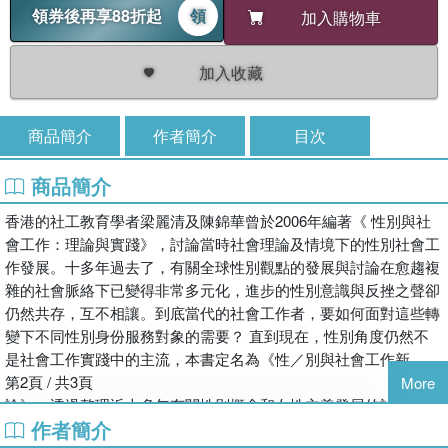
領券後再享88折起
領
加入購物車
加入收藏
商品簡介
作者簡介
目次
商品簡介
香港的社工教育學者梁麗清及陳錦華曾於2006年編著《 性別與社
會工作：理論與實踐》，討論當時社會理論及情境下的性別社會工
作發展。十多年過去了，有關全球性別觀點的發展與討論在愈趨複
雜的社會脈絡下已變得非常多元化，進步的性別意識與反挫之聲卻
仍然共存，互不相讓。到底當代的社會工作者，要如何面對這些轉
變下不同性別身份服務對象的需要？ 直到現在，性別角度仍然不
是社會工作實踐中的主流，本書定名為《性／別與社會工作新
第2頁 / 共3頁
More
論》，透過整理近十多年有關性別概念和女性主義發展的討論，探
作者簡介
討這些更新如何衝擊或結合於社會工作實踐之中。本書24篇文章從