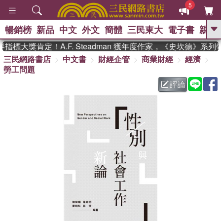
5
暢銷榜
新品
中文
外文
簡體
三民東大
電子書
親子
GO
標大獎肯定！A.F. Steadman 獲年度作家，《史坎德》系列
三民網路書店
中文書
財經企管
商業財經
經濟
、
熱搜：
東野圭吾
高希均教授回憶錄
勞工問題
、
、
、
The Odyssey
父親節
如果歷
、
、
史是一群喵
暑期推薦
國際布克
評論
、
、
獎 臺灣漫遊錄
方念華
台灣的李
、
、
登輝時代
數學女孩：黎曼猜想
偉大的迷走神經