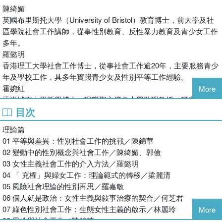
「兩性」到「性別」、從「性別」到 「性／別」的討論及實務分
陳綺媚
享，呈現了當代社會工作者所面對的性／別的立體性和複雜性，期
英國布里斯托大學（University of Bristol）教育博士，前大學及社
望能刺激社工學生及行內同工的性／別思考，擴闊社會工作的性別
區學院社會工作講師，從事性別教育、反性暴力教育及青少女工作
視野，並引起更多對服務不同對象的工作手法之討論和反思，推動
多年。
具性／別平等角度的社會工作。
羅懿明
香港理工大學社會工作博士，從事社會工作逾20年，主要服務青少
年及學校工作，具多年實踐青少女及性別平等工作經驗。
霍婉紅
More
香港城市大學哲學博士，現職聖方濟各大學助理教授，研究興趣包
目次
括性別、婦女充權及社區發展等議題。
郭儉
理論篇
維也納大學（University of Vienna）哲學博士。現職香港城市大
01 平等與差異：性別社會工作的挑戰／陳錦華
學，研究和教學重點為多元文化社會工作、性別與性、移民與族
02 變動中的性別概念與社會工作／陳綺媚、郭儉
裔。
03 女性主義社會工作的介入方法／羅懿明
04 「 充權」與婦女工作：理論範式的轉移／梁麗清
05 風險社會理論的性別再思／羅嘉敏
06 個人就是政治：女性主義與敍事治療的契合／何芝君
07 綠色性別社會工作：生態女性主義的啟示／林麗玲
More
08 男性與社會工作／陳錦華