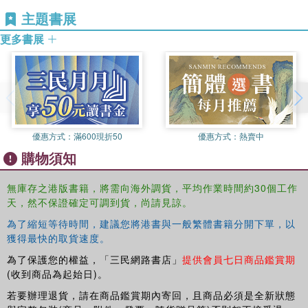
09 從性別視角看男士問題和服務的迷思／譚建元
主題書展
港、澳、穗服務發展篇
更多書展
10 性別平權與社會工作：香港的性別服務發展與反思／杜潔麗
11 澳門的性別服務發展情況／何頴賢
12 性別視角下的中國婦女服務：廣州婦女服務的發展經驗／許婷
婷
實踐篇
13 以性別角度介入青少女的戀愛困境／羅懿明
優惠方式：
滿600現折50
優惠方式：
熱賣中
14 親密關係性暴力：拆解、建構與實踐／風雨蘭
購物須知
15 婦女精神健康服務與性別工作／莊子慧
16 隱形了的兒童照顧者／林琪、楊佩艮
17 從女性主義看年輕媽媽身份角力及社會支援／風信子行動
無庫存之港版書籍，將需向海外調貨，平均作業時間約30個工作
天，然不保證確定可調到貨，尚請見諒。
18 外傭被隱藏的生育權利／林慧雯、郭儉
19 同志家暴：同志組織的服務與反思／女角平權協作組
為了縮短等待時間，建議您將港書與一般繁體書籍分開下單，以
20 同志家長的充權工作／鄒恒
獲得最快的取貨速度。
第3頁 / 共3頁
為了保護您的權益，「三民網路書店」
提供會員七日商品鑑賞期
21 跨性別社會工作服務：挑戰偏見實踐平等／郭勤
(收到商品為起始日)。
22 邊緣處境男士服務／王柏軒
若要辦理退貨，請在商品鑑賞期內寄回，且商品必須是全新狀態
23 愛‧不操控：男性施虐者輔導工作／鄭德華