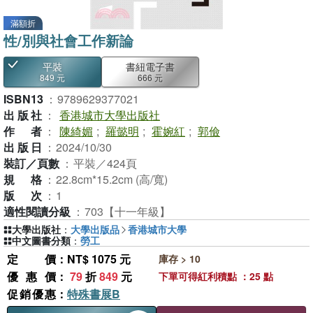
滿額折
性/別與社會工作新論
平裝
書紐電子書
849 元
666 元
ISBN13
：
9789629377021
出版社
：
香港城市大學出版社
作者
：
陳綺媚
;
羅懿明
;
霍婉紅
;
郭儉
出版日
：
2024/10/30
裝訂／頁數
：
平裝／424頁
規格
：
22.8cm*15.2cm (高/寬)
版次
：
1
適性閱讀分級
：
703【十一年級】
大學出版社
：
大學出版品
香港城市大學
中文圖書分類
：
勞工
定價
：NT$ 1075 元
庫存 > 10
優惠價
：
79
折
849
元
下單可得紅利積點 ：25 點
促銷優惠
：
特殊書展B