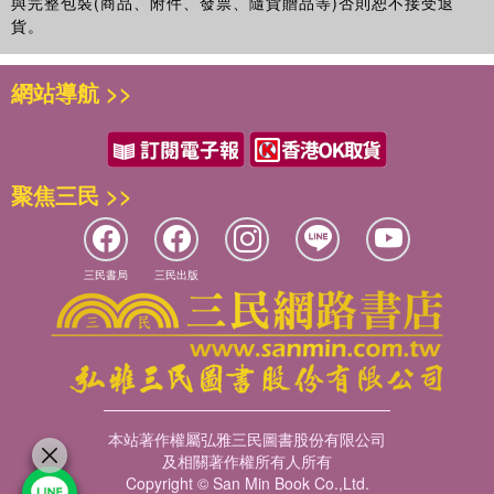
與完整包裝(商品、附件、發票、隨貨贈品等)否則恕不接受退
24 年長及金齡男士服務之性別社會工作實踐／鄧光宇、張家瑋、
貨。
余詠詩
總結
邁向女性主義的社會工作：社福機構及社會工作教育在提升
網站導航 >>
性／別意識的角色和實踐／霍婉紅、羅懿明、郭儉、陳綺媚
聚焦三民 >>
三民書局
三民出版
本站著作權屬弘雅三民圖書股份有限公司
及相關著作權所有人所有
Copyright © San Min Book Co.,Ltd.