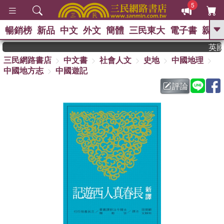
5
暢銷榜
新品
中文
外文
簡體
三民東大
電子書
親子
GO
英國出
三民網路書店
中文書
社會人文
史地
中國地理
、
熱搜：
東野圭吾
高希均教授回憶錄
中國地方志
中國遊記
、
、
、
The Odyssey
父親節
如果歷
、
、
史是一群喵
暑期推薦
國際布克
評論
、
、
獎 臺灣漫遊錄
方念華
台灣的李
、
、
登輝時代
數學女孩：黎曼猜想
偉大的迷走神經