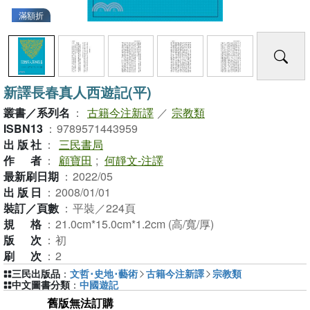
滿額折
新譯長春真人西遊記(平)
叢書／系列名
：
古籍今注新譯
／
宗教類
ISBN13
：
9789571443959
出版社
：
三民書局
作者
：
顧寶田
;
何靜文-注譯
最新刷日期
：
2022/05
出版日
：
2008/01/01
裝訂／頁數
：
平裝／224頁
規格
：
21.0cm*15.0cm*1.2cm (高/寬/厚)
版次
：
初
刷次
：
2
三民出版品
：
文哲･史地･藝術
古籍今注新譯
宗教類
中文圖書分類
：
中國遊記
舊版無法訂購