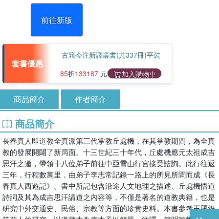
前往新版
古籍今注新譯叢書(共337冊)平裝
套書優惠
85
折
133187
元
加入購物車
商品簡介
作者簡介
商品簡介
長春真人即道教全真派第三代掌教丘處機，在其掌教期間，為全真
教的發展開闢了新局面。十三世紀三十年代，丘處機應元太祖成吉
思汗之邀，帶領十八位弟子前往中亞雪山行宮接受諮詢。此行往返
三年，行程數萬里，由弟子李志常記錄一路上的所見所聞而成《長
春真人西遊記》。書中所記包含沿途人文地理之描述、丘處機悟道
詩詞及其為成吉思汗講道之內容等，不僅是著名的道教典籍，也是
研究中外交通史、民俗、宗教等方面的珍貴史料。本書參考王國維