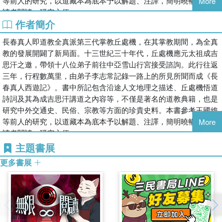
等前人的研究，以道藏本為底本予以解題、注譯，簡明曉暢，提供
More
讀者閱讀、研究之便。
作者簡介
長春真人即道教全真派第三代掌教丘處機，在其掌教期間，為全真
教的發展開闢了新局面。十三世紀三十年代，丘處機應元太祖成吉
思汗之邀，帶領十八位弟子前往中亞雪山行宮接受諮詢。此行往返
三年，行程數萬里，由弟子李志常記錄一路上的所見所聞而成《長
春真人西遊記》。書中所記包含沿途人文地理之描述、丘處機悟道
詩詞及其為成吉思汗講道之內容等，不僅是著名的道教典籍，也是
研究中外交通史、民俗、宗教等方面的珍貴史料。本書參考王國維
等前人的研究，以道藏本為底本予以解題、注譯，簡明曉暢，提供
More
讀者閱讀、研究之便。
主題書展
更多書展