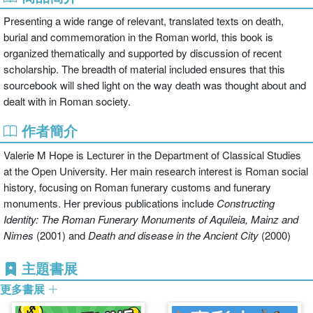
Presenting a wide range of relevant, translated texts on death,
burial and commemoration in the Roman world,
this book is
organized thematically and supported by discussion of recent
scholarship. The breadth of material included ensures that this
sourcebook will shed light on the way death was thought about and
dealt with in Roman society.
作者簡介
Valerie M Hope is Lecturer in the Department of Classical Studies
at the Open University. Her main research interest is Roman social
history, focusing on Roman funerary customs and funerary
monuments. Her previous publications include
Constructing
Identity: The Roman Funerary Monuments of Aquileia, Mainz and
Nimes
(2001) and
Death and disease in the Ancient City
(2000)
主題書展
更多書展