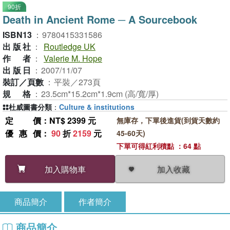
90折
Death in Ancient Rome ─ A Sourcebook
ISBN13
：
9780415331586
出版社
：
Routledge UK
作者
：
Valerie M. Hope
出版日
：
2007/11/07
裝訂／頁數
：
平裝／273頁
規格
：
23.5cm*15.2cm*1.9cm (高/寬/厚)
杜威圖書分類
：
Culture & institutions
定價
：NT$ 2399 元
無庫存，下單後進貨(到貨天數約
優惠價
：
90
折
2159
元
45-60天)
下單可得紅利積點 ：64 點
加入收藏
加入購物車
商品簡介
作者簡介
商品簡介