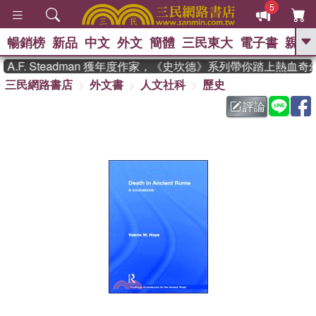
5
暢銷榜
新品
中文
外文
簡體
三民東大
電子書
親子
GO
F. Steadman 獲年度作家，《史坎德》系列帶你踏上熱血奇幻
三民網路書店
外文書
人文社科
歷史
、
熱搜：
東野圭吾
高希均教授回憶錄
、
、
、
The Odyssey
父親節
花開錦
評論
、
、
、
繡
暑期推薦
方念華
台灣的
、
李登輝時代
數學女孩：黎曼猜想
、
、
偉大的迷走神經
如果歷史是一
、
群喵
臺灣漫遊錄