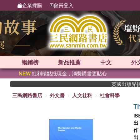
企業採購
會員登入
暢銷榜
新品
推薦
中文
外
NEW
紅利積點抵現金，消費購書更貼心
英國出版界指標大獎
三民網路書店
外文書
人文社科
社會科學
T
IS
出
出