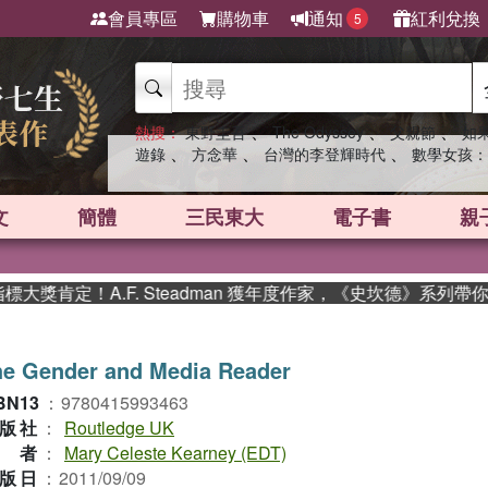
會員專區
購物車
通知
紅利兌換
5
、
、
、
熱搜：
東野圭吾
The Odyssey
父親節
如
、
、
、
遊錄
方念華
台灣的李登輝時代
數學女孩：
文
簡體
三民東大
電子書
親
肯定！A.F. Steadman 獲年度作家，《史坎德》系列帶你踏
he Gender and Media Reader
BN13
：
9780415993463
版社
：
Routledge UK
作者
：
Mary Celeste Kearney (EDT)
版日
：
2011/09/09