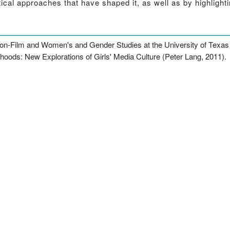
ical approaches that have shaped it, as well as by highlighti
on-Film and Women's and Gender Studies at the University of Texas a
hoods: New Explorations of Girls' Media Culture (Peter Lang, 2011).