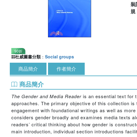
裝
90折
杜威圖書分類
：
Social groups
商品簡介
作者簡介
商品簡介
The Gender and Media Reader
is an essential text for
approaches. The primary objective of this collection i
engagement with foundational writings as well as more 
considers gender broadly and examines media texts al
readers’ critical thinking about how gender is construct
main introduction, individual section introductions fac