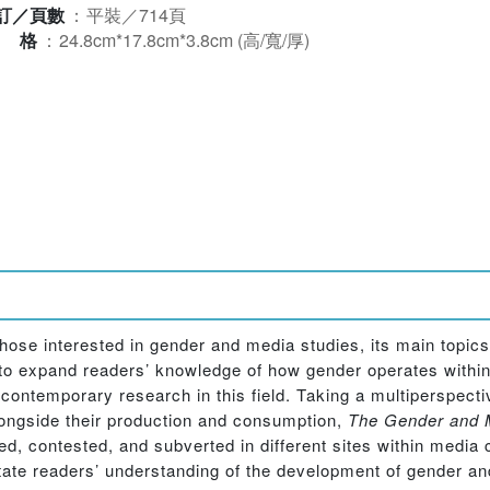
訂／頁數
：
平裝／714頁
規格
：
24.8cm*17.8cm*3.8cm (高/寬/厚)
 those interested in gender and media studies, its main topics
s to expand readers’ knowledge of how gender operates withi
contemporary research in this field. Taking a multiperspecti
ongside their production and consumption,
The Gender and 
ed, contested, and subverted in different sites within media 
ilitate readers’ understanding of the development of gender a