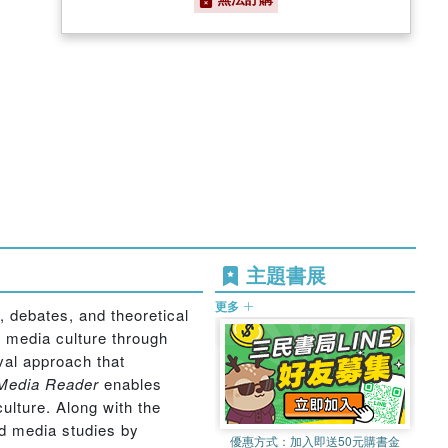
主題書展
更多
, debates, and theoretical
n media culture through
val approach that
Media Reader
enables
culture. Along with the
nd media studies by
優惠方式：
加入即送50元購書金