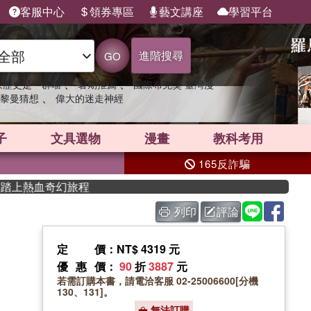
客服中心
領券專區
藝文講座
學習平台
進階搜尋
GO
、
、
果歷史是一群喵
暑期推薦
國際布克獎 臺灣漫
、
黎曼猜想
偉大的迷走神經
子
文具選物
漫畫
教科考用
165反詐騙
上熱血奇幻旅程
列印
評論
定價
：NT$ 4319 元
優惠價
：
90
折
3887
元
若需訂購本書，請電洽客服 02-25006600[分機
130、131]。
無法訂購