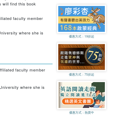
will find this book
filiated faculty member
University where she is
優惠方式：
19折起
ffiliated faculty member
優惠方式：
75折起
University where she is
優惠方式：
熱賣中