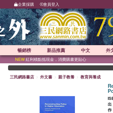
企業採購
會員登入
暢銷榜
新品
推薦
中文
外
NEW
紅利積點抵現金，消費購書更貼心
三民網路書店
外文書
親子教養
教育與養成
Re
Po
IS
出