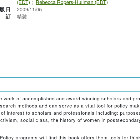
(EDT)
;
Rebecca Ropers-Huilman (EDT)
版日
：
2009/11/05
裝訂
：
精裝
he work of accomplished and award-winning scholars and pr
esearch methods and can serve as a vital tool for policy mak
of interest to scholars and professionals including: purpose
 activism, social class, the history of women in postsecondary
licy programs will find this book offers them tools for think