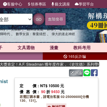
客服中心
領券專區
藝文講座
學習平台
進階搜尋
GO
、
、
、
sey
父親節
如果歷史是一群喵
暑期推薦
、
、
輝時代
數學女孩：黎曼猜想
偉大的迷走神經
子
文具選物
漫畫
教科考用
165反詐騙
！A.F. Steadman 獲年度作家，《史坎德》系列帶你踏上熱
評論
nist
定價
：NT$ 10500 元
優惠價
：
90
折
9450
元
若需訂購本書，請電洽客服 02-25006600[分機
130、131]。
n
無法訂購