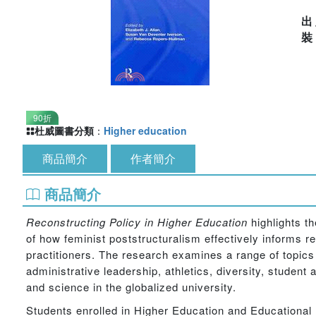
出
90折
杜威圖書分類
：
Higher education
商品簡介
作者簡介
商品簡介
Reconstructing Policy in Higher Education
highlights t
of how feminist poststructuralism effectively informs r
practitioners. The research examines a range of topics 
administrative leadership, athletics, diversity, student
and science in the globalized university.
Students enrolled in Higher Education and Educational Po