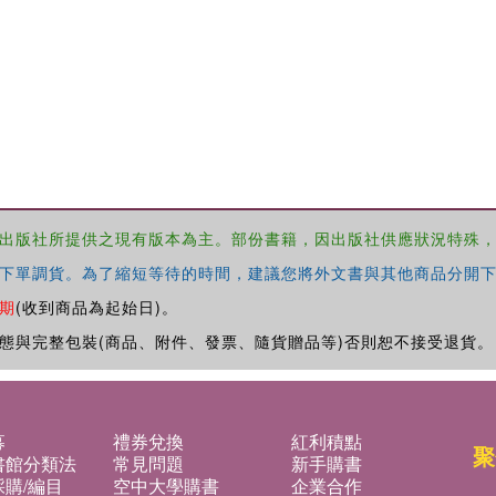
出版社所提供之現有版本為主。部份書籍，因出版社供應狀況特殊
下單調貨。為了縮短等待的時間，建議您將外文書與其他商品分開下
期
(收到商品為起始日)。
態與完整包裝(商品、附件、發票、隨貨贈品等)否則恕不接受退貨。
募
禮券兌換
紅利積點
聚
書館分類法
常見問題
新手購書
購/編目
空中大學購書
企業合作