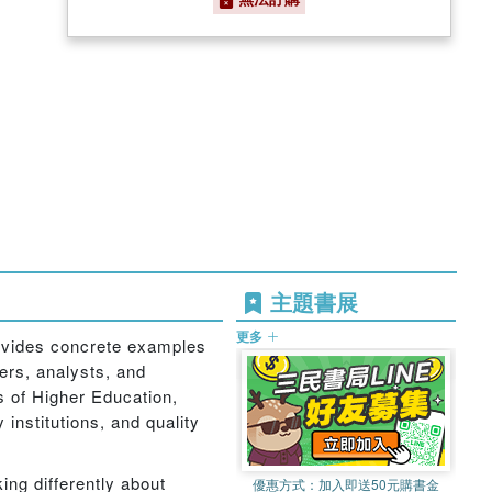
主題書展
更多
ovides concrete examples
ers, analysts, and
s of Higher Education,
 institutions, and quality
ing differently about
優惠方式：
加入即送50元購書金